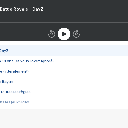
 Battle Royale - DayZ
 DayZ
 a 13 ans (et vous l'avez ignoré)
e (littéralement)
im Rayan
 toutes les règles
s les jeux vidéo
us choquant de Rockstar ? - Le scandale BULLY
e plus moche de Steam