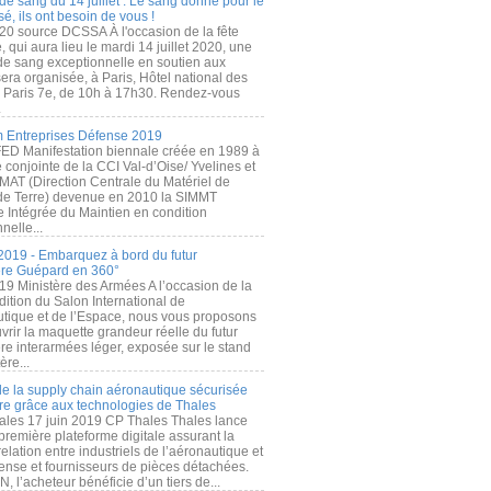
de sang du 14 juillet : Le sang donné pour le
é, ils ont besoin de vous !
20 source DCSSA À l'occasion de la fête
, qui aura lieu le mardi 14 juillet 2020, une
 de sang exceptionnelle en soutien aux
era organisée, à Paris, Hôtel national des
s Paris 7e, de 10h à 17h30. Rendez-vous
.
 Entreprises Défense 2019
FED Manifestation biennale créée en 1989 à
ive conjointe de la CCI Val-d’Oise/ Yvelines et
MAT (Direction Centrale du Matériel de
de Terre) devenue en 2010 la SIMMT
e Intégrée du Maintien en condition
nelle...
2019 - Embarquez à bord du futur
ère Guépard en 360°
19 Ministère des Armées A l’occasion de la
ition du Salon International de
utique et de l’Espace, nous vous proposons
rir la maquette grandeur réelle du futur
ère interarmées léger, exposée sur le stand
ère...
 de la supply chain aéronautique sécurisée
re grâce aux technologies de Thales
ales 17 juin 2019 CP Thales Thales lance
première plateforme digitale assurant la
elation entre industriels de l’aéronautique et
fense et fournisseurs de pièces détachées.
, l’acheteur bénéficie d’un tiers de...