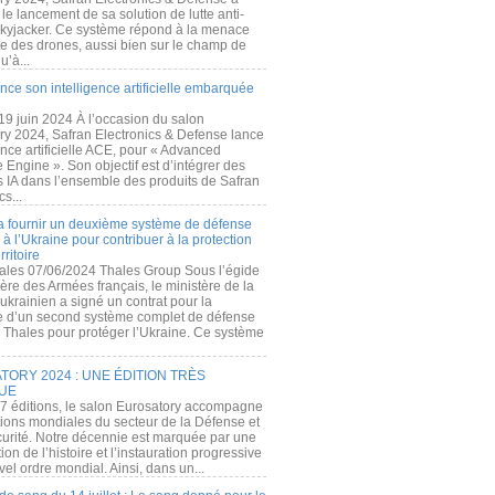
e lancement de sa solution de lutte anti-
kyjacker. Ce système répond à la menace
te des drones, aussi bien sur le champ de
u’à...
nce son intelligence artificielle embarquée
 19 juin 2024 À l’occasion du salon
ry 2024, Safran Electronics & Defense lance
gence artificielle ACE, pour « Advanced
 Engine ». Son objectif est d’intégrer des
s IA dans l’ensemble des produits de Safran
cs...
a fournir un deuxième système de défense
à l’Ukraine pour contribuer à la protection
rritoire
ales 07/06/2024 Thales Group Sous l’égide
ère des Armées français, le ministère de la
ukrainien a signé un contrat pour la
re d’un second système complet de défense
 Thales pour protéger l’Ukraine. Ce système
ORY 2024 : UNE ÉDITION TRÈS
UE
7 éditions, le salon Eurosatory accompagne
tions mondiales du secteur de la Défense et
curité. Notre décennie est marquée par une
ion de l’histoire et l’instauration progressive
el ordre mondial. Ainsi, dans un...