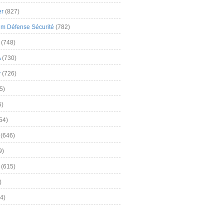
er
(827)
m Défense Sécurité
(782)
(748)
A
(730)
y
(726)
5)
5)
54)
(646)
9)
(615)
)
4)