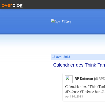
16 avril 2013
Calendrier des Think Ta
RP Defense (
@RPD
Calendrier des
#ThinkTan
#Défense
#Defence
http:
April 16, 2013