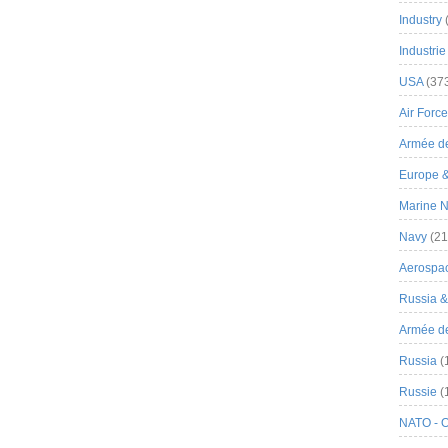
Industry
Industrie
USA
(37
Air Force
Armée de
Europe 
Marine N
Navy
(21
Aerospa
Russia 
Armée de 
Russia
(
Russie
(
NATO - 