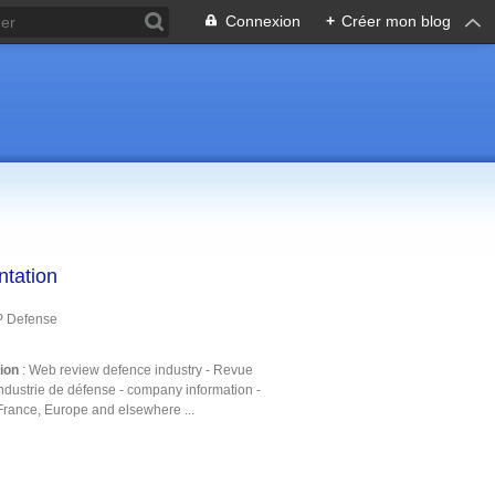
Connexion
+
Créer mon blog
ntation
P Defense
tion
: Web review defence industry - Revue
ndustrie de défense - company information -
France, Europe and elsewhere ...