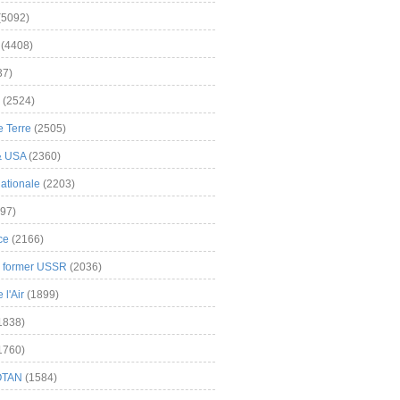
(5092)
(4408)
37)
(2524)
 Terre
(2505)
& USA
(2360)
ationale
(2203)
97)
ce
(2166)
& former USSR
(2036)
l'Air
(1899)
1838)
1760)
OTAN
(1584)