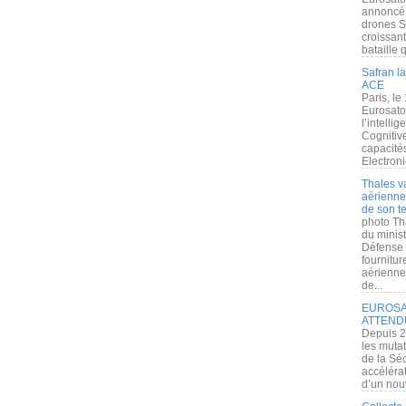
annoncé l
drones S
croissan
bataille q
Safran la
ACE
Paris, le
Eurosato
l’intelli
Cognitive
capacité
Electroni
Thales v
aérienne 
de son te
photo Th
du minist
Défense 
fournitu
aérienne
de...
EUROSAT
ATTEND
Depuis 2
les muta
de la Sé
accélérat
d’un nouv