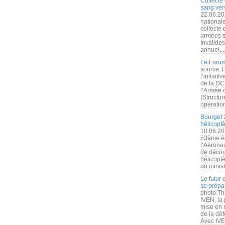
Collecte 
sang vers
22.06.20
nationale
collecte
armées s
Invalide
annuel,..
Le Forum
source: 
l’initiat
de la DC
l’Armée 
(Structur
opération
Bourget 
hélicopt
18.06.20
53ème éd
l’Aérona
de découv
hélicopt
du minist
Le futur
se prépa
photo Th
IVEN, la 
mise en r
de la dé
Avec IVEN