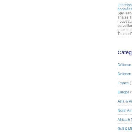
Les miss
boostées
Spy’Rang
Thales T
nouveau 
surveilla
gamme de
Thales. D
Categ
Défense
Defence
France
(
Europe
(
Asia & Pa
North Am
Africa &
Gulf & M