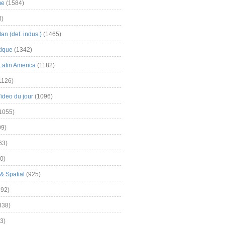
me
(1584)
3)
an (def. indus.)
(1465)
tique
(1342)
Latin America
(1182)
1126)
Video du jour
(1096)
1055)
9)
63)
0)
& Spatial
(925)
92)
838)
3)