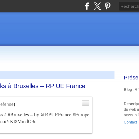
Prése
nks à Bruxelles – RP UE France
Blog
: R
efense
)
Descrip
du web i
ks
à
#Bruxelles
– by
@RPUEFrance
#Europe
news in 
//t.co/YKt8MmdO3u
Contact