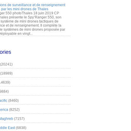
ions de surveillance et de renseignement
 par les mini drones de Thales
er 550 photoThales 18 juin 2019 CP
hales présente le Spy’Ranger 550, son
système de mini drones tactiques de
nce et de renseignement. Il complète la
 systèmes de mini drones proposée par
éployable en vingt...
ories
(20241)
(18989)
14639)
9884)
cific
(8460)
erica
(8252)
 Maghreb
(7157)
iddle East
(6838)