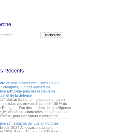
rche
es Récents
ntre en discussions exclusives en vue
r Preligens, l’un des leaders de
gence artificielle pour les secteurs de
tial et de la défense
2024 Safran Safran annonce être entré en
ons exclusives en vue d’acquérir 100 % du
e Preligens, l’un des leaders de l’intelligence
lle (IA) dédiée aux industries de l’aérospatial
défense, pour une valeur d’entreprise...
ance son système de lutte anti-drones
 18 juin 2024 À l’occasion du salon
ry 2024, Safran Electronics & Defense a