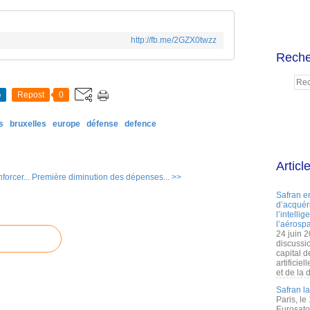
http://fb.me/2GZX0twzz
Reche
e
Repost
0
s
bruxelles
europe
défense
defence
Articl
orcer...
Première diminution des dépenses... >>
Safran e
d’acquéri
l’intelli
l’aérospa
24 juin 
discussi
capital d
artificie
et de la 
Safran l
Paris, le
Eurosato