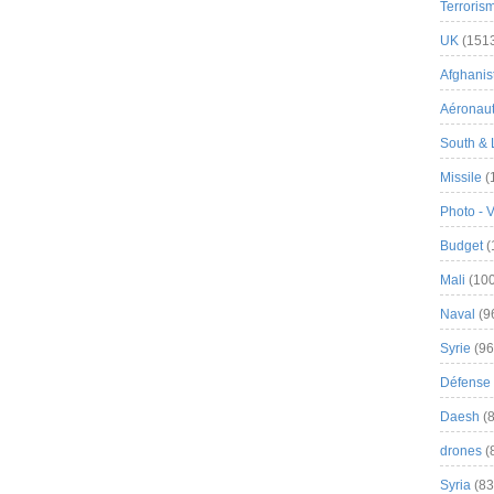
Terroris
UK
(151
Afghanist
Aéronau
South & 
Missile
(
Photo - 
Budget
(
Mali
(100
Naval
(9
Syrie
(96
Défense 
Daesh
(8
drones
(
Syria
(83