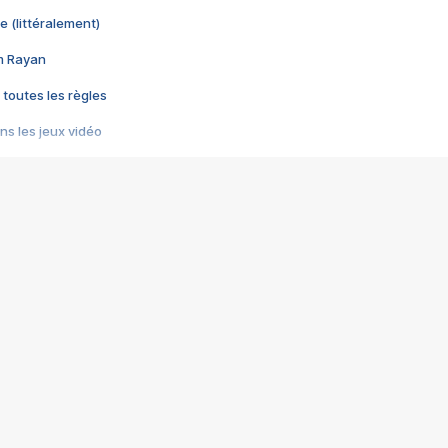
e (littéralement)
im Rayan
 toutes les règles
s les jeux vidéo
us choquant de Rockstar ? - Le scandale BULLY
e plus moche de Steam
du RÊVE tourne au CAUCHEMAR
pendant 8 heures
it… à tort
umiliés par un jeu vidéo
ire - Final Fantasy 8
ti un empire - Age of Empires