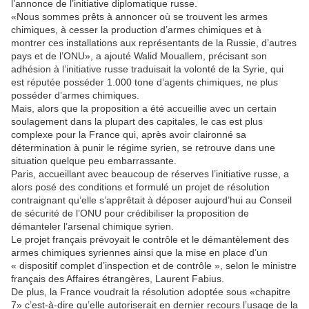
l’annonce de l’initiative diplomatique russe.
«Nous sommes prêts à annoncer où se trouvent les armes
chimiques, à cesser la production d’armes chimiques et à
montrer ces installations aux représentants de la Russie, d’autres
pays et de l’ONU», a ajouté Walid Mouallem, précisant son
adhésion à l’initiative russe traduisait la volonté de la Syrie, qui
est réputée posséder 1.000 tone d’agents chimiques, ne plus
posséder d’armes chimiques.
Mais, alors que la proposition a été accueillie avec un certain
soulagement dans la plupart des capitales, le cas est plus
complexe pour la France qui, après avoir claironné sa
détermination à punir le régime syrien, se retrouve dans une
situation quelque peu embarrassante.
Paris, accueillant avec beaucoup de réserves l’initiative russe, a
alors posé des conditions et formulé un projet de résolution
contraignant qu’elle s’apprêtait à déposer aujourd’hui au Conseil
de sécurité de l’ONU pour crédibiliser la proposition de
démanteler l’arsenal chimique syrien.
Le projet français prévoyait le contrôle et le démantèlement des
armes chimiques syriennes ainsi que la mise en place d’un
« dispositif complet d’inspection et de contrôle », selon le ministre
français des Affaires étrangères, Laurent Fabius.
De plus, la France voudrait la résolution adoptée sous «chapitre
7» c’est-à-dire qu’elle autoriserait en dernier recours l’usage de la