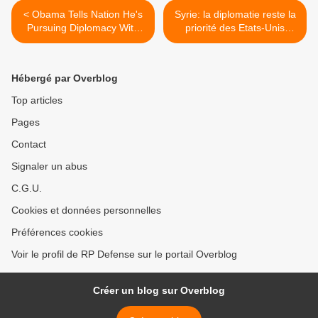
< Obama Tells Nation He's
Syrie: la diplomatie reste la
Pursuing Diplomacy With
priorité des Etats-Unis
Syria
(Kerry) >
Hébergé par Overblog
Top articles
Pages
Contact
Signaler un abus
C.G.U.
Cookies et données personnelles
Préférences cookies
Voir le profil de RP Defense sur le portail Overblog
Créer un blog sur Overblog