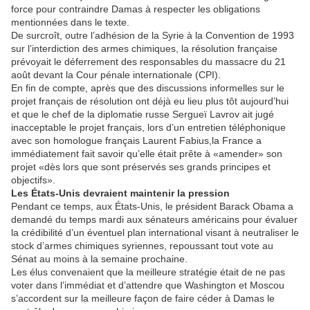
force pour contraindre Damas à respecter les obligations
mentionnées dans le texte.
De surcroît, outre l’adhésion de la Syrie à la Convention de 1993
sur l’interdiction des armes chimiques, la résolution française
prévoyait le déferrement des responsables du massacre du 21
août devant la Cour pénale internationale (CPI).
En fin de compte, après que des discussions informelles sur le
projet français de résolution ont déjà eu lieu plus tôt aujourd’hui
et que le chef de la diplomatie russe Sergueï Lavrov ait jugé
inacceptable le projet français, lors d’un entretien téléphonique
avec son homologue français Laurent Fabius,la France a
immédiatement fait savoir qu’elle était prête à «amender» son
projet «dès lors que sont préservés ses grands principes et
objectifs».
Les États-Unis devraient maintenir la pression
Pendant ce temps, aux États-Unis, le président Barack Obama a
demandé du temps mardi aux sénateurs américains pour évaluer
la crédibilité d’un éventuel plan international visant à neutraliser le
stock d’armes chimiques syriennes, repoussant tout vote au
Sénat au moins à la semaine prochaine.
Les élus convenaient que la meilleure stratégie était de ne pas
voter dans l’immédiat et d’attendre que Washington et Moscou
s’accordent sur la meilleure façon de faire céder à Damas le