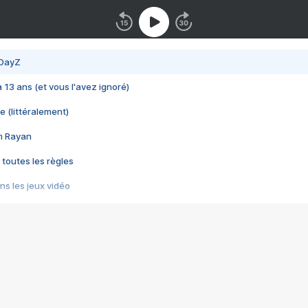
 DayZ
 a 13 ans (et vous l'avez ignoré)
e (littéralement)
im Rayan
 toutes les règles
s les jeux vidéo
us choquant de Rockstar ? - Le scandale BULLY
e plus moche de Steam
du RÊVE tourne au CAUCHEMAR
pendant 8 heures