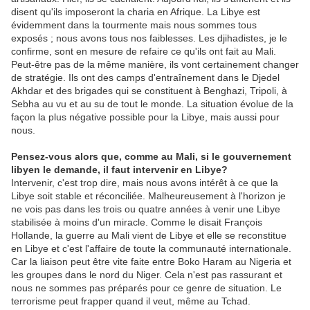
disent qu'ils imposeront la charia en Afrique. La Libye est
évidemment dans la tourmente mais nous sommes tous
exposés ; nous avons tous nos faiblesses. Les djihadistes, je le
confirme, sont en mesure de refaire ce qu'ils ont fait au Mali.
Peut-être pas de la même manière, ils vont certainement changer
de stratégie. Ils ont des camps d'entraînement dans le Djedel
Akhdar et des brigades qui se constituent à Benghazi, Tripoli, à
Sebha au vu et au su de tout le monde. La situation évolue de la
façon la plus négative possible pour la Libye, mais aussi pour
nous.
Pensez-vous alors que, comme au Mali, si le gouvernement
libyen le demande, il faut intervenir en Libye?
Intervenir, c'est trop dire, mais nous avons intérêt à ce que la
Libye soit stable et réconciliée. Malheureusement à l'horizon je
ne vois pas dans les trois ou quatre années à venir une Libye
stabilisée à moins d'un miracle. Comme le disait François
Hollande, la guerre au Mali vient de Libye et elle se reconstitue
en Libye et c'est l'affaire de toute la communauté internationale.
Car la liaison peut être vite faite entre Boko Haram au Nigeria et
les groupes dans le nord du Niger. Cela n'est pas rassurant et
nous ne sommes pas préparés pour ce genre de situation. Le
terrorisme peut frapper quand il veut, même au Tchad.