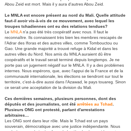
Abou Zeid est mort. Mais il y aura d'autres Abou Zeid.
Le MNLA est encore présent au nord du Mali. Quelle attitude
faut-il avoir vis-à-vis de ce mouvement, avec lequel les
troupes tchadiennes ont eu des relations tendues?
Le
MNLA
n'a pas été très coopératif avec nous. Il faut le
reconnaître. Ils connaissent très bien les membres rescapés de
l'Adrar des Iforas et des autres villes, comme Tombouctou ou
Gao. Une grande majorité a trouvé refuge à Kidal et dans les
autres villes du Nord. Nos amis du MNLA auraient dû être
coopératifs et le travail serait terminé depuis longtemps. Je ne
porte pas un jugement négatif sur le MNLA. Il y a des problèmes
internes. Nous espérons, que, avec l'appui de la France et de la
communauté internationale, les élections se tiendront sur tout le
territoire, c'est-à-dire aussi dans l'Azawad, le pays touareg. Sinon
ce serait une acceptation de la division du Mali.
Ces dernières semaines, plusieurs personnes, dont des
députés et des journalistes, ont été
arrêtées au Tchad
.
Plusieurs ONG ont protesté, parlant d'arrestations
arbitraires…
Les ONG sont dans leur rôle. Mais le Tchad est un pays
souverain, démocratique avec une justice indépendante. Nous