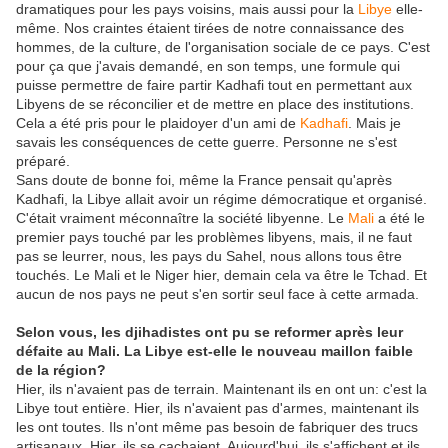
dramatiques pour les pays voisins, mais aussi pour la
Libye
elle-
même. Nos craintes étaient tirées de notre connaissance des
hommes, de la culture, de l'organisation sociale de ce pays. C'est
pour ça que j'avais demandé, en son temps, une formule qui
puisse permettre de faire partir Kadhafi tout en permettant aux
Libyens de se réconcilier et de mettre en place des institutions.
Cela a été pris pour le plaidoyer d'un ami de
Kadhafi
. Mais je
savais les conséquences de cette guerre. Personne ne s'est
préparé.
Sans doute de bonne foi, même la France pensait qu'après
Kadhafi, la Libye allait avoir un régime démocratique et organisé.
C'était vraiment méconnaître la société libyenne. Le
Mali
a été le
premier pays touché par les problèmes libyens, mais, il ne faut
pas se leurrer, nous, les pays du Sahel, nous allons tous être
touchés. Le Mali et le Niger hier, demain cela va être le Tchad. Et
aucun de nos pays ne peut s'en sortir seul face à cette armada.
Selon vous, les djihadistes ont pu se reformer après leur
défaite au Mali. La Libye est-elle le nouveau maillon faible
de la région?
Hier, ils n'avaient pas de terrain. Maintenant ils en ont un: c'est la
Libye tout entière. Hier, ils n'avaient pas d'armes, maintenant ils
les ont toutes. Ils n'ont même pas besoin de fabriquer des trucs
artisanaux. Hier, ils se cachaient. Aujourd'hui, ils s'affichent et ils