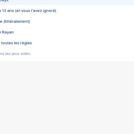
 a 13 ans (et vous l'avez ignoré)
e (littéralement)
im Rayan
 toutes les règles
s les jeux vidéo
us choquant de Rockstar ? - Le scandale BULLY
e plus moche de Steam
du RÊVE tourne au CAUCHEMAR
pendant 8 heures
it… à tort
umiliés par un jeu vidéo
ire - Final Fantasy 8