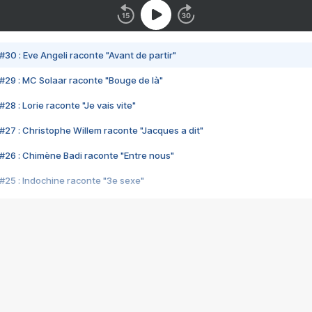
#30 : Eve Angeli raconte "Avant de partir"
#29 : MC Solaar raconte "Bouge de là"
28 : Lorie raconte "Je vais vite"
#27 : Christophe Willem raconte "Jacques a dit"
#26 : Chimène Badi raconte "Entre nous"
#25 : Indochine raconte "3e sexe"
#24 : Zaho raconte "C'est chelou"
#23 : Patrick Bruel raconte "Au café des délices"
#22 : Kyo raconte "Le chemin"
#21 : Nolwenn Leroy raconte "Cassé"
#20 : Patrick Hernandez raconte "Born to be alive"