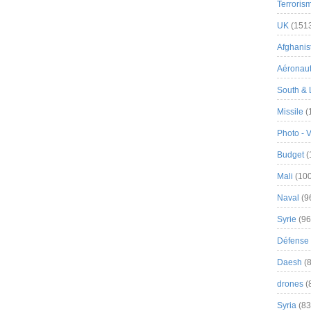
Terroris
UK
(151
Afghanist
Aéronau
South & 
Missile
(
Photo - 
Budget
(
Mali
(100
Naval
(9
Syrie
(96
Défense 
Daesh
(8
drones
(
Syria
(83