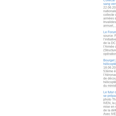
Collecte 
sang vers
22.06.20
nationale
collecte
armées s
Invalide
annuel,..
Le Forum
source: 
l’initiat
de la DC
l’Armée 
(Structur
opération
Bourget 
hélicopt
18.06.20
53ème éd
l’Aérona
de découv
hélicopt
du minist
Le futur
se prépa
photo Th
IVEN, la 
mise en r
de la dé
Avec IVEN