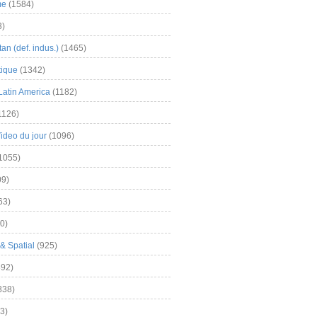
me
(1584)
3)
an (def. indus.)
(1465)
tique
(1342)
Latin America
(1182)
1126)
Video du jour
(1096)
1055)
9)
63)
0)
& Spatial
(925)
92)
838)
3)