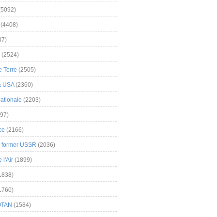
(5092)
(4408)
37)
(2524)
 Terre
(2505)
& USA
(2360)
ationale
(2203)
97)
ce
(2166)
& former USSR
(2036)
l'Air
(1899)
1838)
1760)
OTAN
(1584)