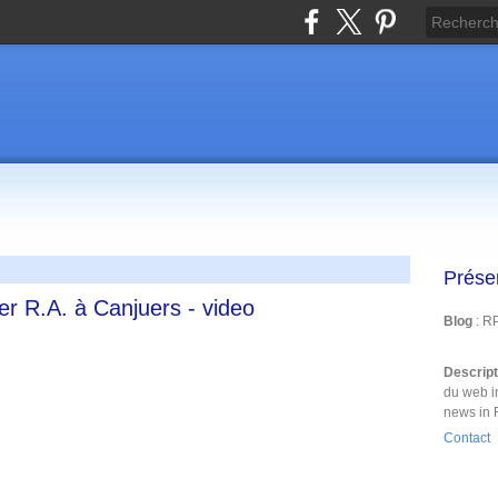
Prése
er R.A. à Canjuers - video
Blog
: R
Descrip
du web i
news in 
Contact