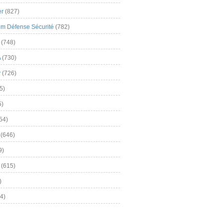
er
(827)
m Défense Sécurité
(782)
(748)
A
(730)
y
(726)
5)
5)
54)
(646)
9)
(615)
)
4)