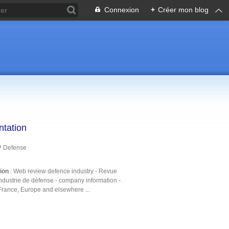
Connexion
+
Créer mon blog
ntation
P Defense
tion
: Web review defence industry - Revue
ndustrie de défense - company information -
France, Europe and elsewhere ...