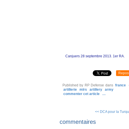
Canjuers 28 septembre 2013. 1er RA.
Repos
Published by RP Defense
dans
france
artillerie
mlrs
artillery
army
commenter cet article
…
<< DCA pour la Turqui
commentaires