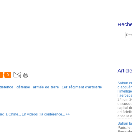
Reche
Articl
t
0
Safran e
defence
défense
armée de terre
1er régiment d'artillerie
d’acquéri
l’intelli
l’aérospa
24 juin 
discussi
capital d
artificie
e: la Chine...
En vidéos : la conférence... >>
et de la 
Safran l
Paris, le
Eurosato