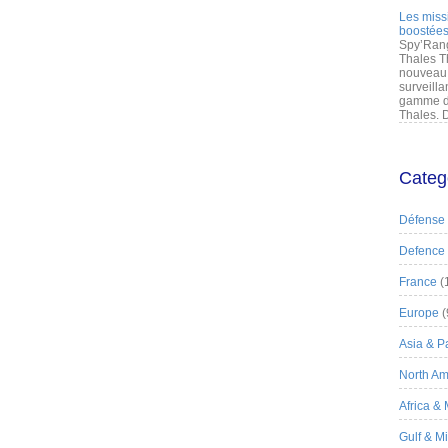
Les miss
boostées
Spy’Rang
Thales T
nouveau 
surveilla
gamme de
Thales. D
Categ
Défense
Defence
France
(
Europe
(
Asia & Pa
North Am
Africa &
Gulf & M