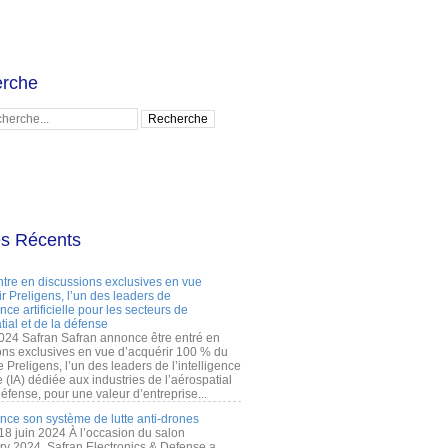
rche
es Récents
ntre en discussions exclusives en vue
r Preligens, l’un des leaders de
gence artificielle pour les secteurs de
tial et de la défense
2024 Safran Safran annonce être entré en
ons exclusives en vue d’acquérir 100 % du
e Preligens, l’un des leaders de l’intelligence
lle (IA) dédiée aux industries de l’aérospatial
défense, pour une valeur d’entreprise...
ance son système de lutte anti-drones
 18 juin 2024 À l’occasion du salon
ry 2024, Safran Electronics & Defense a