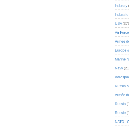
Industry
Industrie
USA
(37
Air Force
Armée de
Europe 
Marine N
Navy
(21
Aerospa
Russia 
Armée de 
Russia
(
Russie
(
NATO - 