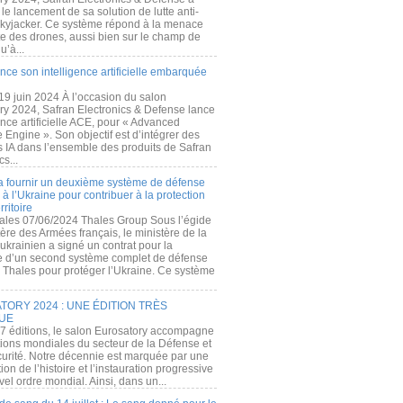
e lancement de sa solution de lutte anti-
kyjacker. Ce système répond à la menace
te des drones, aussi bien sur le champ de
u’à...
nce son intelligence artificielle embarquée
 19 juin 2024 À l’occasion du salon
ry 2024, Safran Electronics & Defense lance
gence artificielle ACE, pour « Advanced
 Engine ». Son objectif est d’intégrer des
s IA dans l’ensemble des produits de Safran
cs...
a fournir un deuxième système de défense
à l’Ukraine pour contribuer à la protection
rritoire
ales 07/06/2024 Thales Group Sous l’égide
ère des Armées français, le ministère de la
ukrainien a signé un contrat pour la
re d’un second système complet de défense
 Thales pour protéger l’Ukraine. Ce système
ORY 2024 : UNE ÉDITION TRÈS
UE
7 éditions, le salon Eurosatory accompagne
tions mondiales du secteur de la Défense et
curité. Notre décennie est marquée par une
ion de l’histoire et l’instauration progressive
el ordre mondial. Ainsi, dans un...