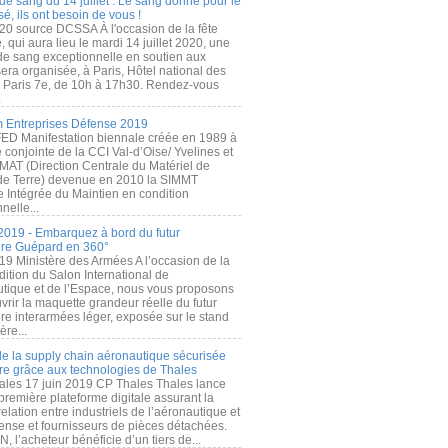
de sang du 14 juillet : Le sang donné pour le
é, ils ont besoin de vous !
20 source DCSSA À l'occasion de la fête
, qui aura lieu le mardi 14 juillet 2020, une
 de sang exceptionnelle en soutien aux
era organisée, à Paris, Hôtel national des
s Paris 7e, de 10h à 17h30. Rendez-vous
.
 Entreprises Défense 2019
FED Manifestation biennale créée en 1989 à
ive conjointe de la CCI Val-d’Oise/ Yvelines et
MAT (Direction Centrale du Matériel de
de Terre) devenue en 2010 la SIMMT
e Intégrée du Maintien en condition
nelle...
2019 - Embarquez à bord du futur
ère Guépard en 360°
19 Ministère des Armées A l’occasion de la
ition du Salon International de
utique et de l’Espace, nous vous proposons
rir la maquette grandeur réelle du futur
ère interarmées léger, exposée sur le stand
ère...
 de la supply chain aéronautique sécurisée
re grâce aux technologies de Thales
ales 17 juin 2019 CP Thales Thales lance
première plateforme digitale assurant la
elation entre industriels de l’aéronautique et
fense et fournisseurs de pièces détachées.
, l’acheteur bénéficie d’un tiers de...