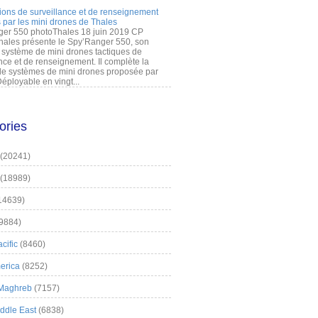
ions de surveillance et de renseignement
 par les mini drones de Thales
er 550 photoThales 18 juin 2019 CP
hales présente le Spy’Ranger 550, son
système de mini drones tactiques de
nce et de renseignement. Il complète la
 systèmes de mini drones proposée par
éployable en vingt...
ories
(20241)
(18989)
14639)
9884)
cific
(8460)
erica
(8252)
 Maghreb
(7157)
iddle East
(6838)