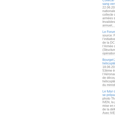
Collecte 
sang vers
22.06.20
nationale
collecte
armées s
Invalide
annuel,..
Le Forum
source: 
l’initiat
de la DC
l’Armée 
(Structur
opération
Bourget 
hélicopt
18.06.20
53ème éd
l’Aérona
de découv
hélicopt
du minist
Le futur
se prépa
photo Th
IVEN, la 
mise en r
de la dé
Avec IVEN