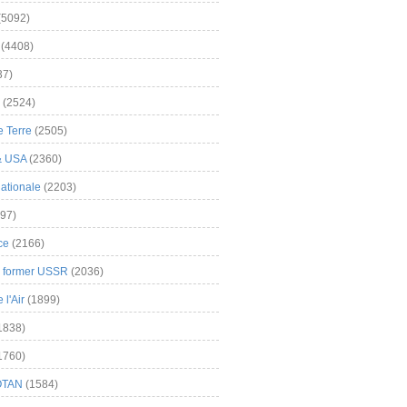
(5092)
(4408)
37)
(2524)
 Terre
(2505)
& USA
(2360)
ationale
(2203)
97)
ce
(2166)
& former USSR
(2036)
l'Air
(1899)
1838)
1760)
OTAN
(1584)