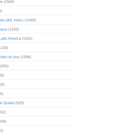
me
(1584)
3)
an (def. indus.)
(1465)
tique
(1342)
Latin America
(1182)
1126)
Video du jour
(1096)
1055)
9)
63)
0)
& Spatial
(925)
92)
838)
3)