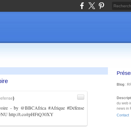
Prése
ire
Blog
: R
efense
)
Descrip
du web i
oire
- by
@BBCAfrica
#Afrique
#Défense
news in 
ONU
http://t.co/rpHFtQ30XY
Contact