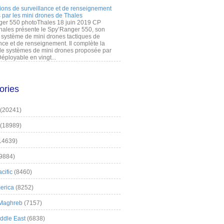
ions de surveillance et de renseignement
 par les mini drones de Thales
er 550 photoThales 18 juin 2019 CP
hales présente le Spy’Ranger 550, son
système de mini drones tactiques de
nce et de renseignement. Il complète la
 systèmes de mini drones proposée par
éployable en vingt...
ories
(20241)
(18989)
14639)
9884)
cific
(8460)
erica
(8252)
 Maghreb
(7157)
iddle East
(6838)