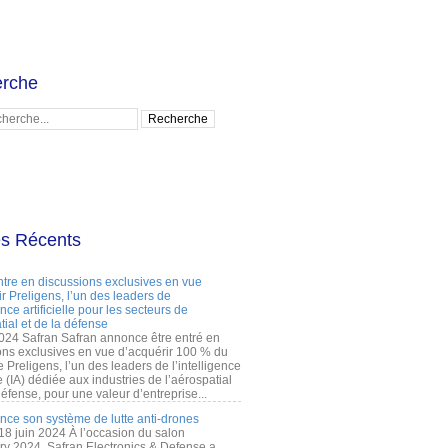
rche
es Récents
ntre en discussions exclusives en vue
r Preligens, l’un des leaders de
gence artificielle pour les secteurs de
tial et de la défense
2024 Safran Safran annonce être entré en
ons exclusives en vue d’acquérir 100 % du
e Preligens, l’un des leaders de l’intelligence
lle (IA) dédiée aux industries de l’aérospatial
défense, pour une valeur d’entreprise...
ance son système de lutte anti-drones
 18 juin 2024 À l’occasion du salon
ry 2024, Safran Electronics & Defense a