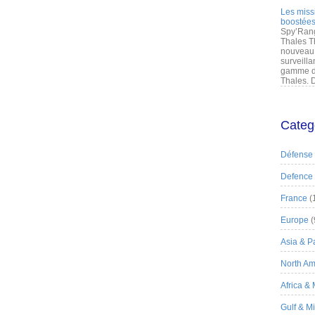
Les miss
boostées
Spy’Rang
Thales T
nouveau 
surveilla
gamme de
Thales. D
Categ
Défense
Defence
France
(
Europe
(
Asia & Pa
North Am
Africa &
Gulf & M