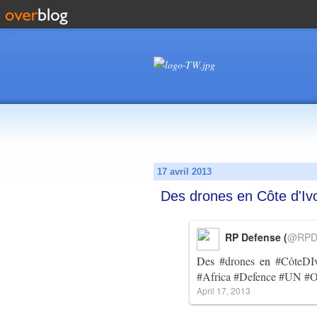
17 avril 2013
Des drones en Côte d'Ivo
RP Defense (
@RPD
Des
#drones
en
#CôteDIv
#Africa
#Defence
#UN
#
April 17, 2013