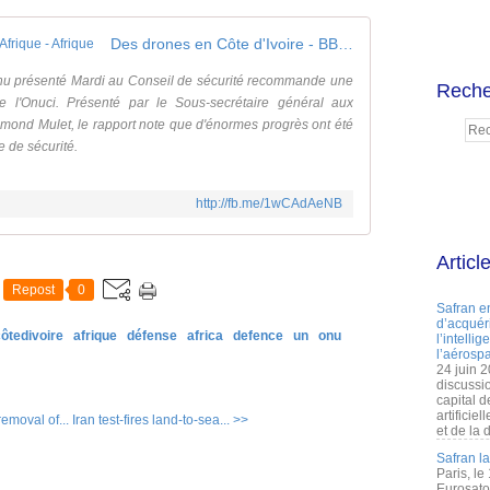
Des drones en Côte d'Ivoire - BBC Afrique - Afrique
Onu présenté Mardi au Conseil de sécurité recommande une
Reche
e l'Onuci. Présenté par le Sous-secrétaire général aux
dmond Mulet, le rapport note que d'énormes progrès ont été
e de sécurité.
http://fb.me/1wCAdAeNB
Articl
Repost
0
Safran e
d’acquéri
ôtedivoire
afrique
défense
africa
defence
un
onu
l’intelli
l’aérospa
24 juin 
discussi
capital d
artificie
removal of...
Iran test-fires land-to-sea... >>
et de la 
Safran l
Paris, le
Eurosato