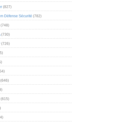
er
(827)
m Défense Sécurité
(782)
(748)
A
(730)
y
(726)
5)
5)
54)
(646)
9)
(615)
)
4)