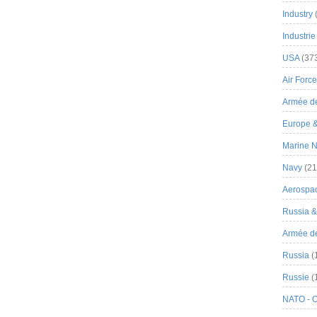
Industry
Industrie
USA
(37
Air Force
Armée de
Europe 
Marine N
Navy
(21
Aerospa
Russia 
Armée de 
Russia
(
Russie
(
NATO - 