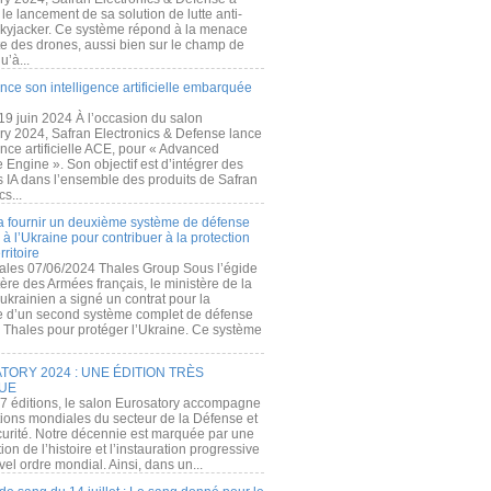
e lancement de sa solution de lutte anti-
kyjacker. Ce système répond à la menace
te des drones, aussi bien sur le champ de
u’à...
nce son intelligence artificielle embarquée
 19 juin 2024 À l’occasion du salon
ry 2024, Safran Electronics & Defense lance
gence artificielle ACE, pour « Advanced
 Engine ». Son objectif est d’intégrer des
s IA dans l’ensemble des produits de Safran
cs...
a fournir un deuxième système de défense
à l’Ukraine pour contribuer à la protection
rritoire
ales 07/06/2024 Thales Group Sous l’égide
ère des Armées français, le ministère de la
ukrainien a signé un contrat pour la
re d’un second système complet de défense
 Thales pour protéger l’Ukraine. Ce système
ORY 2024 : UNE ÉDITION TRÈS
UE
7 éditions, le salon Eurosatory accompagne
tions mondiales du secteur de la Défense et
curité. Notre décennie est marquée par une
ion de l’histoire et l’instauration progressive
el ordre mondial. Ainsi, dans un...