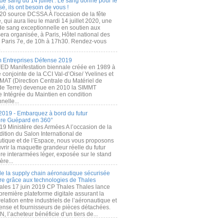
de sang du 14 juillet : Le sang donné pour le
é, ils ont besoin de vous !
20 source DCSSA À l'occasion de la fête
, qui aura lieu le mardi 14 juillet 2020, une
 de sang exceptionnelle en soutien aux
era organisée, à Paris, Hôtel national des
s Paris 7e, de 10h à 17h30. Rendez-vous
.
 Entreprises Défense 2019
FED Manifestation biennale créée en 1989 à
ive conjointe de la CCI Val-d’Oise/ Yvelines et
MAT (Direction Centrale du Matériel de
de Terre) devenue en 2010 la SIMMT
e Intégrée du Maintien en condition
nelle...
2019 - Embarquez à bord du futur
ère Guépard en 360°
19 Ministère des Armées A l’occasion de la
ition du Salon International de
utique et de l’Espace, nous vous proposons
rir la maquette grandeur réelle du futur
ère interarmées léger, exposée sur le stand
ère...
 de la supply chain aéronautique sécurisée
re grâce aux technologies de Thales
ales 17 juin 2019 CP Thales Thales lance
première plateforme digitale assurant la
elation entre industriels de l’aéronautique et
fense et fournisseurs de pièces détachées.
, l’acheteur bénéficie d’un tiers de...