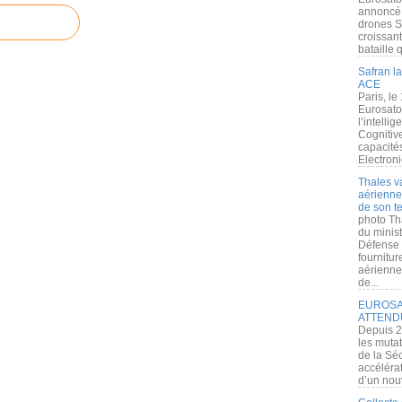
annoncé l
drones S
croissan
bataille q
Safran la
ACE
Paris, le
Eurosato
l’intelli
Cognitive
capacité
Electroni
Thales v
aérienne 
de son te
photo Th
du minist
Défense 
fournitu
aérienne
de...
EUROSAT
ATTEND
Depuis 2
les muta
de la Sé
accélérat
d’un nouv