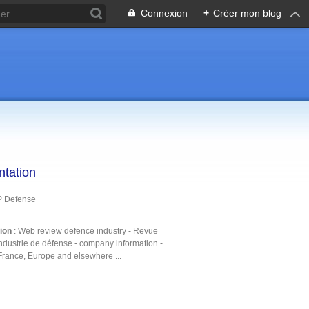
Connexion
+
Créer mon blog
ntation
P Defense
tion
: Web review defence industry - Revue
ndustrie de défense - company information -
France, Europe and elsewhere ...