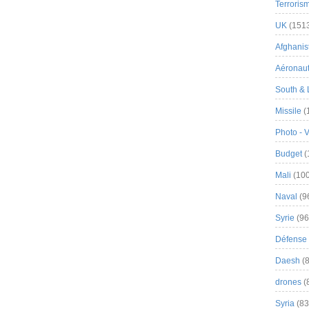
Terroris
UK
(151
Afghanist
Aéronau
South & 
Missile
(
Photo - 
Budget
(
Mali
(100
Naval
(9
Syrie
(96
Défense 
Daesh
(8
drones
(
Syria
(83