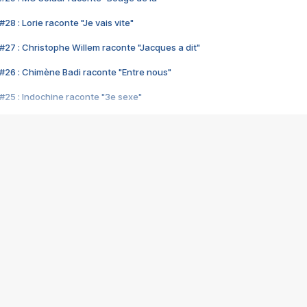
28 : Lorie raconte "Je vais vite"
#27 : Christophe Willem raconte "Jacques a dit"
#26 : Chimène Badi raconte "Entre nous"
#25 : Indochine raconte "3e sexe"
#24 : Zaho raconte "C'est chelou"
#23 : Patrick Bruel raconte "Au café des délices"
#22 : Kyo raconte "Le chemin"
#21 : Nolwenn Leroy raconte "Cassé"
#20 : Patrick Hernandez raconte "Born to be alive"
#19 : Lorie raconte "Près de moi"
#18 : Michael Jones raconte "A nos actes manqués" (avec Jean-Jacque
#17 : Khaled raconte "Aïcha"