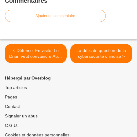
Commentaires
Ajouter un commentaire
< Défense. En visite, Le
La délicate question de la
Drian veut convaincre Abou
cybersécurité chinoise >
Dhabi d’acheter Français
Hébergé par Overblog
Top articles
Pages
Contact
Signaler un abus
C.G.U.
Cookies et données personnelles