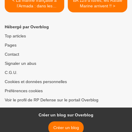
< La marine française à
BA 125 d’Istres, les Rafale
l’Armada : dans les
Marine arrivent !! >
coulisses du Monge à la
rencontre de l’équipage
Hébergé par Overblog
Top articles
Pages
Contact
Signaler un abus
C.G.U.
Cookies et données personnelles
Préférences cookies
Voir le profil de RP Defense sur le portail Overblog
Créer un blog sur Overblog
Créer un blog