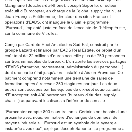
Marignane (Bouches-du-Rhône). Joseph Saporito, directeur
exécutif d'Eurocopter, en charge de la "global supply chain", et
Jean-François Petithomme, directeur des sites France et
opérations d'EADS, ont inauguré le 6 juin le programme
"Eurosud", implanté juste en face de l'enceinte de l'hélicoptériste,
sur la commune de Vitrolles.
Conçu par Cardete Huet Architectes Sud-Est, construit par le
groupe Lazard et financé par EADS Real Estate, ce projet d'un
coût total de 22 millions d'euros accueille plus de 750 personnes
sur trois immeubles de bureaux. L'un abrite les services partagés
d'EADS (formation, recrutement, administration du personnel...)
dont une partie était jusqu'alors installée à Aix-en-Provence. Ce
bâtiment comprend notamment une trentaine de salles de
formation, aptes à recevoir 250 stagiaires par jour. Les deux
autres sont occupés par les équipes de dix-sept sous-traitants
d'Eurocopter, soit 400 personnes (bureaux d'études, supply
chain...) auparavant localisées à l'intérieur de son site.
"Eurocopter compte 800 sous-traitants. Certains ont besoin d'une
proximité avec nous, en matière d'échanges de données, de
moyens industriels... Eurosud est un symbole de la synergie
instaurée avec eux", explique Joseph Saporito. Le programme a