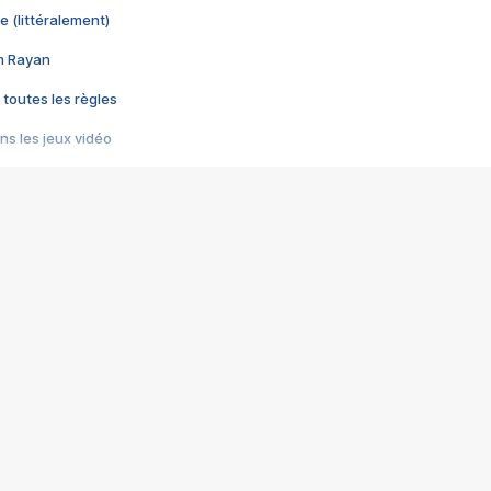
e (littéralement)
im Rayan
 toutes les règles
s les jeux vidéo
us choquant de Rockstar ? - Le scandale BULLY
e plus moche de Steam
du RÊVE tourne au CAUCHEMAR
pendant 8 heures
it… à tort
umiliés par un jeu vidéo
ire - Final Fantasy 8
ti un empire - Age of Empires