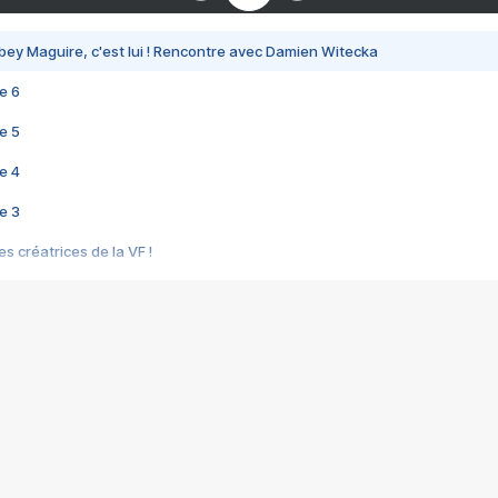
bey Maguire, c'est lui ! Rencontre avec Damien Witecka
e 6
e 5
e 4
e 3
s créatrices de la VF !
e 2
e 1
e Mektoub My Love arrive enfin ! Rencontre avec Shaïn Boumedine et Sal
i : après Toni en famille
elle réalise le bouleversant Dites lui que je l'aime
ais ! Rencontre autour de Vie privée de Rebecca Zlotowski