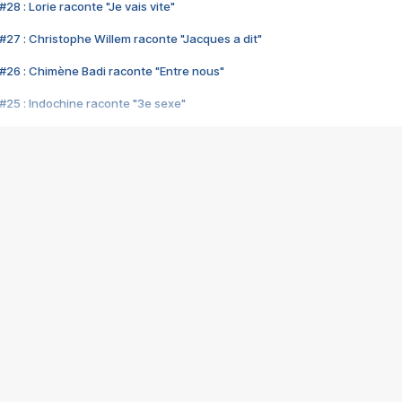
28 : Lorie raconte "Je vais vite"
#27 : Christophe Willem raconte "Jacques a dit"
#26 : Chimène Badi raconte "Entre nous"
#25 : Indochine raconte "3e sexe"
#24 : Zaho raconte "C'est chelou"
#23 : Patrick Bruel raconte "Au café des délices"
#22 : Kyo raconte "Le chemin"
#21 : Nolwenn Leroy raconte "Cassé"
#20 : Patrick Hernandez raconte "Born to be alive"
#19 : Lorie raconte "Près de moi"
#18 : Michael Jones raconte "A nos actes manqués" (avec Jean-Jacque
#17 : Khaled raconte "Aïcha"
#16 : Corneille raconte "Parce qu'on vient de loin"