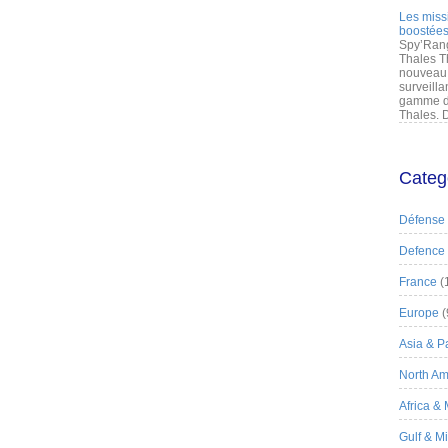
Les miss
boostées
Spy’Rang
Thales T
nouveau 
surveilla
gamme de
Thales. D
Categ
Défense
Defence
France
(
Europe
(
Asia & Pa
North Am
Africa &
Gulf & M