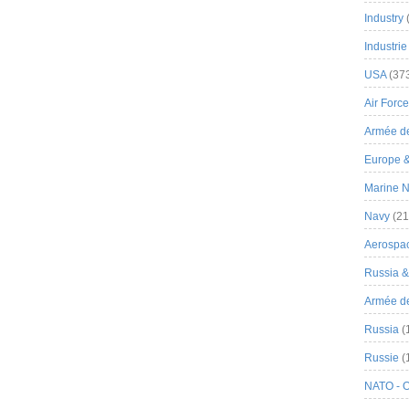
Industry
Industrie
USA
(37
Air Force
Armée de
Europe 
Marine N
Navy
(21
Aerospa
Russia 
Armée de 
Russia
(
Russie
(
NATO - 