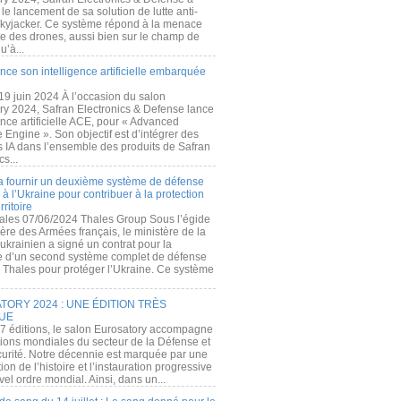
e lancement de sa solution de lutte anti-
kyjacker. Ce système répond à la menace
te des drones, aussi bien sur le champ de
u’à...
nce son intelligence artificielle embarquée
 19 juin 2024 À l’occasion du salon
ry 2024, Safran Electronics & Defense lance
gence artificielle ACE, pour « Advanced
 Engine ». Son objectif est d’intégrer des
s IA dans l’ensemble des produits de Safran
cs...
a fournir un deuxième système de défense
à l’Ukraine pour contribuer à la protection
rritoire
ales 07/06/2024 Thales Group Sous l’égide
ère des Armées français, le ministère de la
ukrainien a signé un contrat pour la
re d’un second système complet de défense
 Thales pour protéger l’Ukraine. Ce système
ORY 2024 : UNE ÉDITION TRÈS
UE
7 éditions, le salon Eurosatory accompagne
tions mondiales du secteur de la Défense et
curité. Notre décennie est marquée par une
ion de l’histoire et l’instauration progressive
el ordre mondial. Ainsi, dans un...