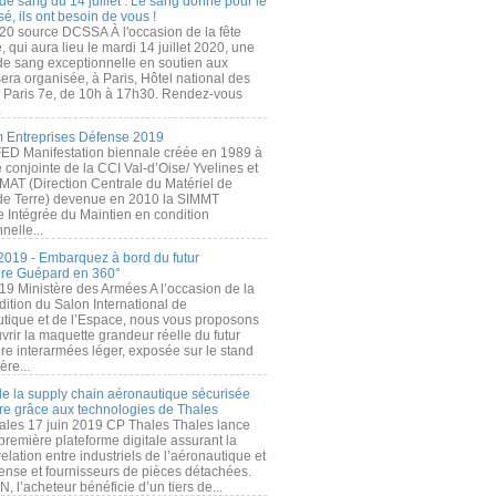
de sang du 14 juillet : Le sang donné pour le
é, ils ont besoin de vous !
20 source DCSSA À l'occasion de la fête
, qui aura lieu le mardi 14 juillet 2020, une
 de sang exceptionnelle en soutien aux
era organisée, à Paris, Hôtel national des
s Paris 7e, de 10h à 17h30. Rendez-vous
.
 Entreprises Défense 2019
FED Manifestation biennale créée en 1989 à
ive conjointe de la CCI Val-d’Oise/ Yvelines et
MAT (Direction Centrale du Matériel de
de Terre) devenue en 2010 la SIMMT
e Intégrée du Maintien en condition
nelle...
2019 - Embarquez à bord du futur
ère Guépard en 360°
19 Ministère des Armées A l’occasion de la
ition du Salon International de
utique et de l’Espace, nous vous proposons
rir la maquette grandeur réelle du futur
ère interarmées léger, exposée sur le stand
ère...
 de la supply chain aéronautique sécurisée
re grâce aux technologies de Thales
ales 17 juin 2019 CP Thales Thales lance
première plateforme digitale assurant la
elation entre industriels de l’aéronautique et
fense et fournisseurs de pièces détachées.
, l’acheteur bénéficie d’un tiers de...