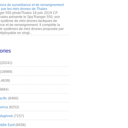
ions de surveillance et de renseignement
 par les mini drones de Thales
er 550 photoThales 18 juin 2019 CP
hales présente le Spy’Ranger 550, son
système de mini drones tactiques de
nce et de renseignement. Il complète la
 systèmes de mini drones proposée par
éployable en vingt...
ories
(20241)
(18989)
14639)
9884)
cific
(8460)
erica
(8252)
 Maghreb
(7157)
iddle East
(6838)