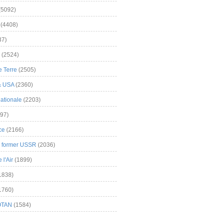
(5092)
(4408)
37)
(2524)
 Terre
(2505)
& USA
(2360)
ationale
(2203)
97)
ce
(2166)
& former USSR
(2036)
l'Air
(1899)
1838)
1760)
OTAN
(1584)