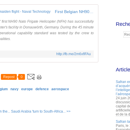
First Belgian NH90 NFH performs maiden flight - Naval Technology
first NH90 Nato Frigate Helicopter (NFH) has successfully
Reche
opter's facility in Donauwörth, Germany. During the 45 minute
ll operational capability standard was tested by the crew to
alities.
http://fb.me/2m6xfIFAu
Articl
Repost
0
Safran e
d’acquéri
lgium
navy
europe
defence
aerospace
l’intelli
l’aérospa
24 juin 
discussi
capital d
artificie
 the...
Saudi Arabia 'turn to South-Africa... >>
et de la 
Safran l
Paris, le
Eurosato