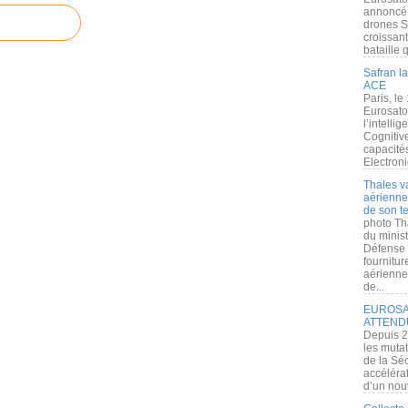
annoncé l
drones S
croissan
bataille q
Safran la
ACE
Paris, le
Eurosato
l’intelli
Cognitive
capacité
Electroni
Thales v
aérienne 
de son te
photo Th
du minist
Défense 
fournitu
aérienne
de...
EUROSAT
ATTEND
Depuis 2
les muta
de la Sé
accélérat
d’un nouv