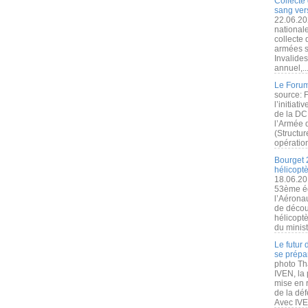
Collecte 
sang vers
22.06.20
nationale
collecte
armées s
Invalide
annuel,..
Le Forum
source: 
l’initiat
de la DC
l’Armée 
(Structur
opération
Bourget 
hélicopt
18.06.20
53ème éd
l’Aérona
de découv
hélicopt
du minist
Le futur
se prépa
photo Th
IVEN, la 
mise en r
de la dé
Avec IVEN