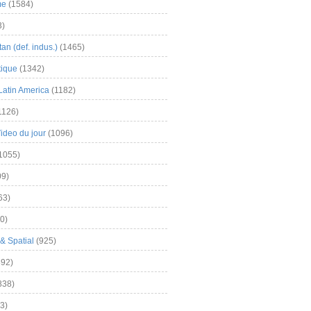
me
(1584)
3)
an (def. indus.)
(1465)
tique
(1342)
Latin America
(1182)
1126)
Video du jour
(1096)
1055)
9)
63)
0)
& Spatial
(925)
92)
838)
3)