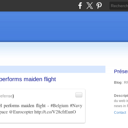
Prése
performs maiden flight
Blog
: R
efense
)
Descrip
du web i
performs maiden flight -
#Belgium
#Navy
news in 
pace
@Eurocopter
http://t.co/V28cfrEunO
Contact