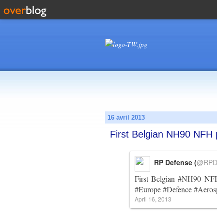
16 avril 2013
First Belgian NH90 NFH 
RP Defense (
@RPD
First Belgian
#NH90
NFH 
#Europe
#Defence
#Aeros
April 16, 2013