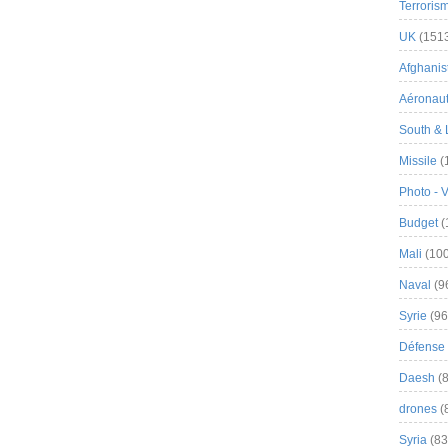
Terroris
UK
(151
Afghanist
Aéronau
South & 
Missile
(
Photo - 
Budget
(
Mali
(100
Naval
(9
Syrie
(96
Défense 
Daesh
(8
drones
(
Syria
(83