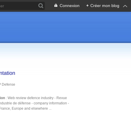
Connexion
+
Créer mon blog
ntation
P Defense
tion
: Web review defence industry - Revue
ndustrie de défense - company information -
France, Europe and elsewhere ...