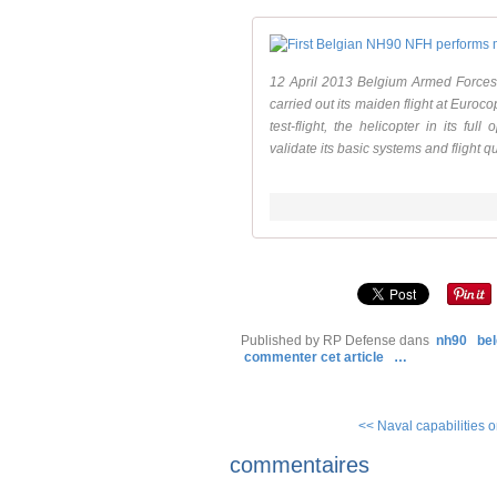
12 April 2013 Belgium Armed Forces' 
carried out its maiden flight at Euroc
test-flight, the helicopter in its fu
validate its basic systems and flight qu
Published by RP Defense
dans
nh90
be
commenter cet article
…
<< Naval capabilities on
commentaires