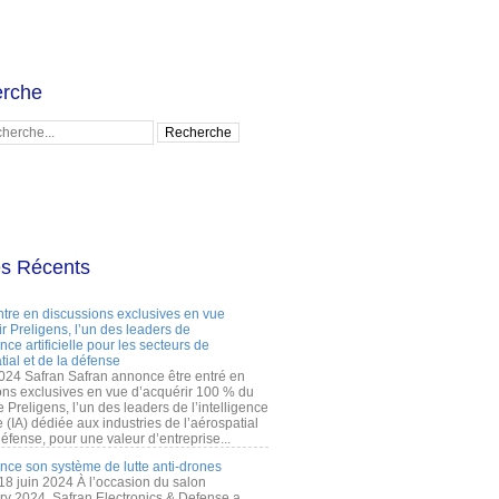
rche
es Récents
ntre en discussions exclusives en vue
r Preligens, l’un des leaders de
gence artificielle pour les secteurs de
tial et de la défense
2024 Safran Safran annonce être entré en
ons exclusives en vue d’acquérir 100 % du
e Preligens, l’un des leaders de l’intelligence
lle (IA) dédiée aux industries de l’aérospatial
défense, pour une valeur d’entreprise...
ance son système de lutte anti-drones
 18 juin 2024 À l’occasion du salon
ry 2024, Safran Electronics & Defense a