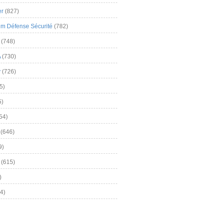
er
(827)
m Défense Sécurité
(782)
(748)
A
(730)
y
(726)
5)
5)
54)
(646)
9)
(615)
)
4)