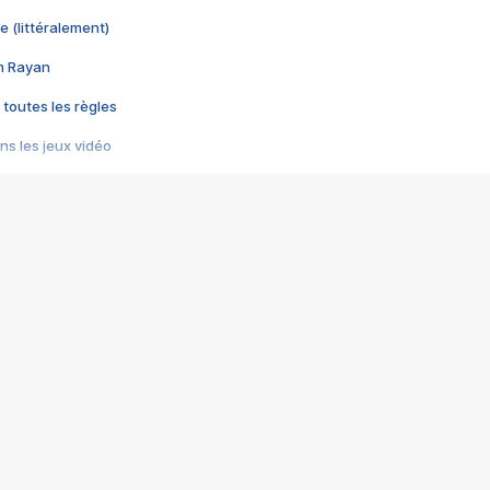
e (littéralement)
im Rayan
 toutes les règles
s les jeux vidéo
us choquant de Rockstar ? - Le scandale BULLY
e plus moche de Steam
du RÊVE tourne au CAUCHEMAR
pendant 8 heures
it… à tort
umiliés par un jeu vidéo
ire - Final Fantasy 8
ti un empire - Age of Empires