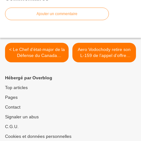
Ajouter un commentaire
< Le Chef d’état-major de la
Aero Vodochody retire son
Défense du Canada
L-159 de l’appel d’offres
participe à la deuxième
polonais >
réunion annuelle des chefs
de la Défense des pays
Hébergé par Overblog
nordiques
Top articles
Pages
Contact
Signaler un abus
C.G.U.
Cookies et données personnelles