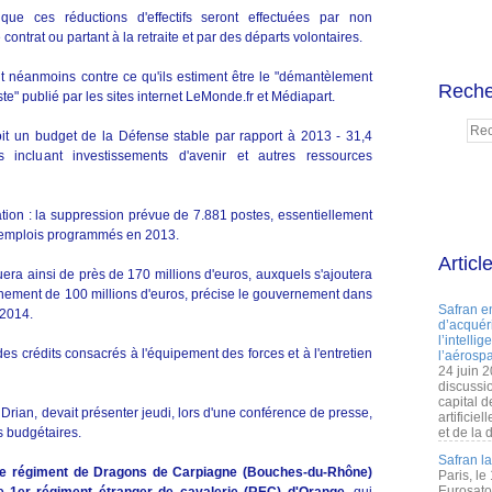
ue ces réductions d'effectifs seront effectuées par non
ontrat ou partant à la retraite et par des départs volontaires.
ent néanmoins contre ce qu'ils estiment être le "démantèlement
Reche
este" publié par les sites internet LeMonde.fr et Médiapart.
oit un budget de la Défense stable par rapport à 2013 - 31,4
s incluant investissements d'avenir et autres ressources
tion : la suppression prévue de 7.881 postes, essentiellement
4 emplois programmés en 2013.
Articl
era ainsi de près de 170 millions d'euros, auxquels s'ajoutera
nement de 100 millions d'euros, précise le gouvernement dans
Safran e
 2014.
d’acquéri
l’intelli
des crédits consacrés à l'équipement des forces et à l'entretien
l’aérospa
24 juin 
discussi
capital d
Drian, devait présenter jeudi, lors d'une conférence de presse,
artificie
s budgétaires.
et de la 
Safran l
e 4e régiment de Dragons de Carpiagne (Bouches-du-Rhône)
Paris, le
Eurosato