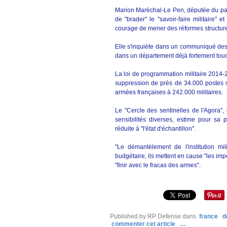
Marion Maréchal-Le Pen, députée du par
de "brader" le "savoir-faire militaire" 
courage de mener des réformes structure
Elle s'inquiète dans un communiqué de
dans un département déjà fortement tou
La loi de programmation militaire 2014-2
suppression de près de 34.000 postes su
armées françaises à 242.000 militaires.
Le "Cercle des sentinelles de l'Agora", 
sensibilités diverses, estime pour sa
réduite à "l'état d'échantillon".
"Le démantèlement de l'institution mili
budgétaire, ils mettent en cause "les imp
"finir avec le fracas des armes".
Published by RP Defense
dans
france
d
commenter cet article
…