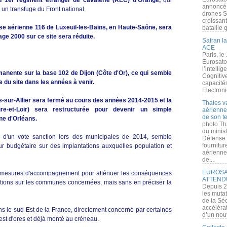
le 1er régiment étranger de cavalerie (REC) d'Orange,
qui
annoncé l
r un transfuge du Front national.
drones S
croissan
ase aérienne 116 de Luxeuil-les-Bains, en Haute-Saône, sera
bataille q
age 2000 sur ce site sera réduite.
Safran la
ACE
Paris, le
Eurosato
l’intelli
rmanente sur la base 102 de Dijon (Côte d'Or), ce qui semble
Cognitive
 du site dans les années à venir.
capacité
Electroni
s-sur-Allier sera fermé au cours des années 2014-2015 et la
Thales v
e-et-Loir) sera restructurée pour devenir un simple
aérienne 
de son te
ne d'Orléans.
photo Th
du minist
 d'un vote sanction lors des municipales de 2014, semble
Défense 
fournitu
eur budgétaire sur des implantations auxquelles population et
aérienne
de...
EUROSAT
s mesures d'accompagnement pour atténuer les conséquences
ATTEND
ations sur les communes concernées, mais sans en préciser la
Depuis 2
les muta
de la Sé
accélérat
ns le sud-Est de la France, directement concerné par certaines
d’un nouv
est d'ores et déjà monté au créneau.