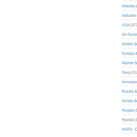
Industry
Industrie
USA
(37
Air Force
Armée de
Europe 
Marine N
Navy
(21
Aerospa
Russia 
Armée de 
Russia
(
Russie
(
NATO - 