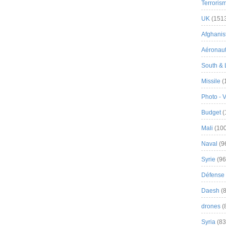
Terroris
UK
(151
Afghanist
Aéronau
South & 
Missile
(
Photo - 
Budget
(
Mali
(100
Naval
(9
Syrie
(96
Défense 
Daesh
(8
drones
(
Syria
(83