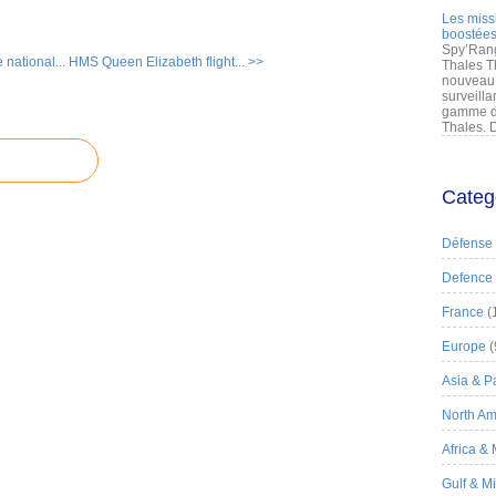
Les miss
boostées
Spy’Rang
 national...
HMS Queen Elizabeth flight... >>
Thales T
nouveau 
surveilla
gamme de
Thales. D
Categ
Défense
Defence
France
(
Europe
(
Asia & Pa
North Am
Africa &
Gulf & M