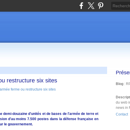
Prése
u restructure six sites
Blog
: R
Descrip
du web i
news in 
ne demi-douzaine d'unités et de bases de l'armée de terre et
Contact
ession d'au moins 7.500 postes dans la défense française en
our le gouvernement.