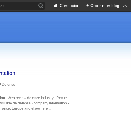
Connexion
+
Créer mon blog
ntation
P Defense
tion
: Web review defence industry - Revue
ndustrie de défense - company information -
France, Europe and elsewhere ...