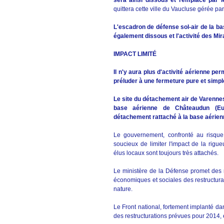
sera ainsi dissous et remplacé par 
quittera cette ville du Vaucluse gérée pa
L'escadron de défense sol-air de la b
également dissous et l'activité des Mir
IMPACT LIMITÉ
Il n'y aura plus d'activité aérienne pe
préluder à une fermeture pure et simple
Le site du détachement air de Varenne
base aérienne de Châteaudun (Eur
détachement rattaché à la base aérien
Le gouvernement, confronté au risque
soucieux de limiter l'impact de la rigu
élus locaux sont toujours très attachés.
Le ministère de la Défense promet de
économiques et sociales des restructur
nature.
Le Front national, fortement implanté da
des restructurations prévues pour 2014, 