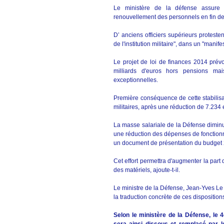
Le ministère de la défense assure q
renouvellement des personnels en fin de c
D’ anciens officiers supérieurs protest
de l'institution militaire", dans un "manif
Le projet de loi de finances 2014 prév
milliards d'euros hors pensions mai
exceptionnelles.
Première conséquence de cette stabilisa
militaires, après une réduction de 7.23
La masse salariale de la Défense diminu
une réduction des dépenses de fonction
un document de présentation du budget
Cet effort permettra d'augmenter la part 
des matériels, ajoute-t-il.
Le ministre de la Défense, Jean-Yves Le 
la traduction concrète de ces disposition
Selon le ministère de la Défense, l