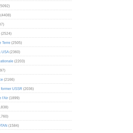
(5092)
(4408)
37)
(2524)
 Terre
(2505)
& USA
(2360)
ationale
(2203)
97)
ce
(2166)
& former USSR
(2036)
l'Air
(1899)
1838)
1760)
OTAN
(1584)