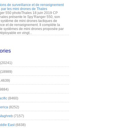
ions de surveillance et de renseignement
 par les mini drones de Thales
er 550 photoThales 18 juin 2019 CP
hales présente le Spy’Ranger 550, son
système de mini drones tactiques de
nce et de renseignement. Il complète la
 systèmes de mini drones proposée par
éployable en vingt...
ories
(20241)
(18989)
14639)
9884)
cific
(8460)
erica
(8252)
 Maghreb
(7157)
iddle East
(6838)