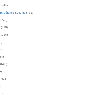
er
(827)
m Défense Sécurité
(782)
(748)
A
(730)
y
(726)
5)
5)
54)
(646)
9)
(615)
)
4)