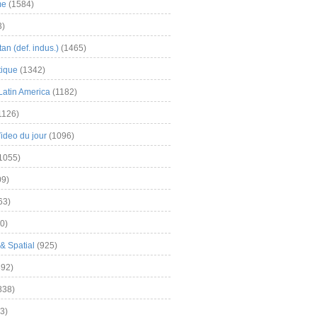
me
(1584)
3)
an (def. indus.)
(1465)
tique
(1342)
Latin America
(1182)
1126)
Video du jour
(1096)
1055)
9)
63)
0)
& Spatial
(925)
92)
838)
3)