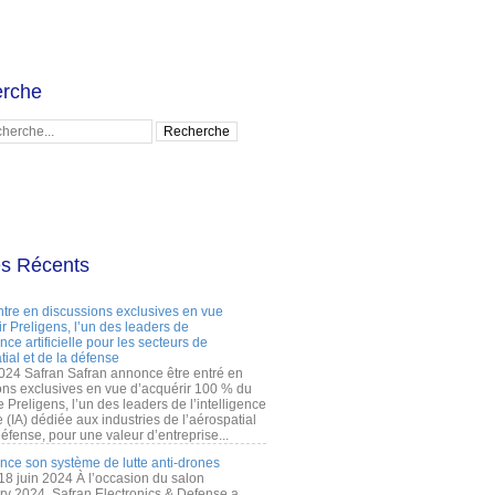
rche
es Récents
ntre en discussions exclusives en vue
r Preligens, l’un des leaders de
gence artificielle pour les secteurs de
tial et de la défense
2024 Safran Safran annonce être entré en
ons exclusives en vue d’acquérir 100 % du
e Preligens, l’un des leaders de l’intelligence
lle (IA) dédiée aux industries de l’aérospatial
défense, pour une valeur d’entreprise...
ance son système de lutte anti-drones
 18 juin 2024 À l’occasion du salon
ry 2024, Safran Electronics & Defense a