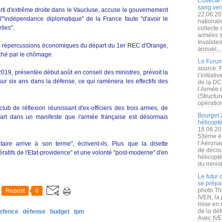
Collecte 
sang vers
ti d'extrême droite dans le Vaucluse, accuse le gouvernement
22.06.20
et l'"indépendance diplomatique" de la France faute "d'avoir le
nationale
lles".
collecte
armées s
Invalide
s répercussions économiques du départ du 1er REC d'Orange,
annuel,..
ché par le chômage.
Le Forum
source: 
019, présentée début août en conseil des ministres, prévoit la
l’initiat
r six ans dans la défense, ce qui ramènera les effectifs des
de la DC
l’Armée 
(Structur
opération
club de réflexion réunissant d'ex-officiers des trois armes, de
Bourget 
 part dans un manifeste que l'armée française est désormais
hélicopt
18.06.20
53ème éd
l’Aérona
taire arrive à son terme", écrivent-ils. Plus que la disette
de découv
ératifs de l'Etat-providence" et une volonté "post-moderne" d'en
hélicopt
du minist
Le futur
se prépa
photo Th
Repost
0
IVEN, la 
mise en r
de la dé
efence
défense
budget
lpm
Avec IVEN