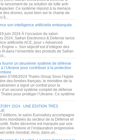
e lancement de sa solution de lutte anti-
kyjacker. Ce système répond à la menace
te des drones, aussi bien sur le champ de
u’à...
nce son intelligence artificielle embarquée
 19 juin 2024 À l’occasion du salon
ry 2024, Safran Electronics & Defense lance
gence artificielle ACE, pour « Advanced
 Engine ». Son objectif est d’intégrer des
s IA dans l’ensemble des produits de Safran
cs...
a fournir un deuxième système de défense
à l’Ukraine pour contribuer à la protection
rritoire
ales 07/06/2024 Thales Group Sous l’égide
ère des Armées français, le ministère de la
ukrainien a signé un contrat pour la
re d’un second système complet de défense
 Thales pour protéger l’Ukraine. Ce système
ORY 2024 : UNE ÉDITION TRÈS
UE
7 éditions, le salon Eurosatory accompagne
tions mondiales du secteur de la Défense et
curité. Notre décennie est marquée par une
ion de l’histoire et l’instauration progressive
el ordre mondial. Ainsi, dans un...