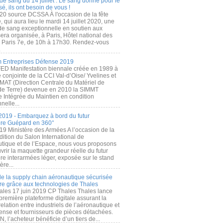
de sang du 14 juillet : Le sang donné pour le
é, ils ont besoin de vous !
20 source DCSSA À l'occasion de la fête
, qui aura lieu le mardi 14 juillet 2020, une
 de sang exceptionnelle en soutien aux
era organisée, à Paris, Hôtel national des
s Paris 7e, de 10h à 17h30. Rendez-vous
.
 Entreprises Défense 2019
FED Manifestation biennale créée en 1989 à
ive conjointe de la CCI Val-d’Oise/ Yvelines et
MAT (Direction Centrale du Matériel de
de Terre) devenue en 2010 la SIMMT
e Intégrée du Maintien en condition
nelle...
2019 - Embarquez à bord du futur
ère Guépard en 360°
19 Ministère des Armées A l’occasion de la
ition du Salon International de
utique et de l’Espace, nous vous proposons
rir la maquette grandeur réelle du futur
ère interarmées léger, exposée sur le stand
ère...
 de la supply chain aéronautique sécurisée
re grâce aux technologies de Thales
ales 17 juin 2019 CP Thales Thales lance
première plateforme digitale assurant la
elation entre industriels de l’aéronautique et
fense et fournisseurs de pièces détachées.
, l’acheteur bénéficie d’un tiers de...