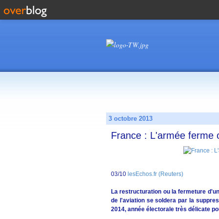
3 octobre 2013
France : L'armée ferme o
03/10
lesEchos.fr (Reuters)
La restructuration ou la fermeture d'u
de l'aviation se soldera par la suppr
2014, année électorale très délicate p