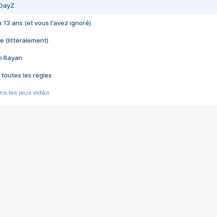
 DayZ
 a 13 ans (et vous l'avez ignoré)
e (littéralement)
im Rayan
 toutes les règles
s les jeux vidéo
us choquant de Rockstar ? - Le scandale BULLY
e plus moche de Steam
du RÊVE tourne au CAUCHEMAR
pendant 8 heures
it… à tort
umiliés par un jeu vidéo
ire - Final Fantasy 8