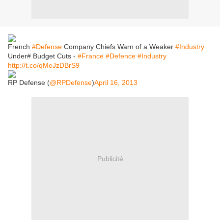
French
#Defense
Company Chiefs Warn of a Weaker
#Industry
Under# Budget Cuts -
#France
#Defence
#Industry
http://t.co/qMeJzDBrS9
RP Defense (
@RPDefense
)
April 16, 2013
Publicité