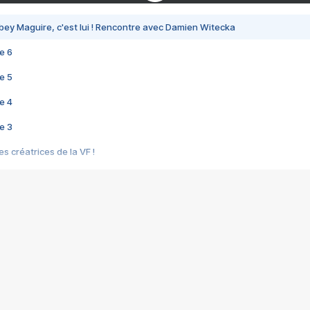
bey Maguire, c'est lui ! Rencontre avec Damien Witecka
e 6
e 5
e 4
e 3
s créatrices de la VF !
e 2
e 1
e Mektoub My Love arrive enfin ! Rencontre avec Shaïn Boumedine et Sal
i : après Toni en famille
elle réalise le bouleversant Dites lui que je l'aime
ais ! Rencontre autour de Vie privée de Rebecca Zlotowski