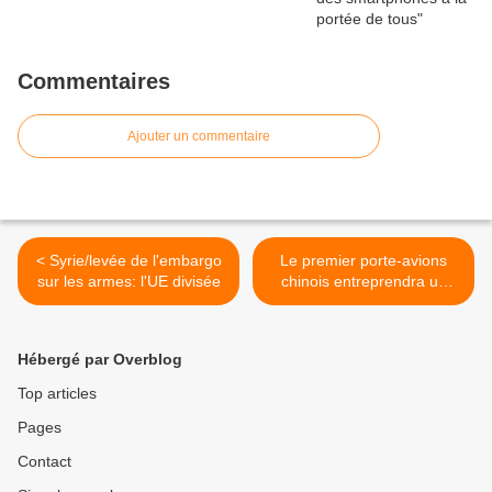
Commentaires
Ajouter un commentaire
< Syrie/levée de l'embargo
Le premier porte-avions
sur les armes: l'UE divisée
chinois entreprendra un
voyage en haute mer en
cours d'année >
Hébergé par Overblog
Top articles
Pages
Contact