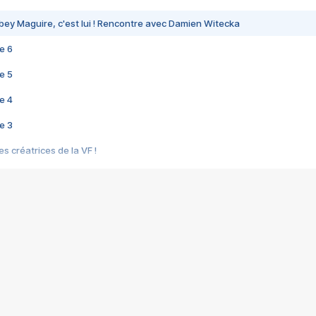
bey Maguire, c'est lui ! Rencontre avec Damien Witecka
e 6
e 5
e 4
e 3
s créatrices de la VF !
e 2
e 1
e Mektoub My Love arrive enfin ! Rencontre avec Shaïn Boumedine et Sal
i : après Toni en famille
elle réalise le bouleversant Dites lui que je l'aime
ais ! Rencontre autour de Vie privée de Rebecca Zlotowski