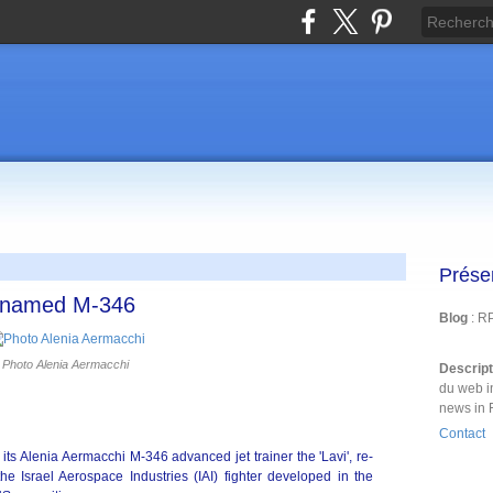
Prése
 renamed M-346
Blog
: R
Photo Alenia Aermacchi
Descrip
du web i
news in 
Contact
e its Alenia Aermacchi M-346 advanced jet trainer the 'Lavi', re-
e Israel Aerospace Industries (IAI) fighter developed in the