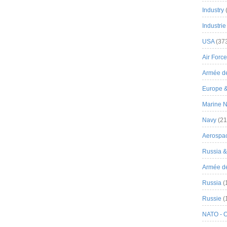
Industry
Industrie
USA
(37
Air Force
Armée de
Europe 
Marine N
Navy
(21
Aerospa
Russia 
Armée de 
Russia
(
Russie
(
NATO - 