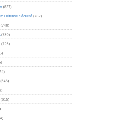
er
(827)
m Défense Sécurité
(782)
(748)
A
(730)
y
(726)
5)
5)
54)
(646)
9)
(615)
)
4)