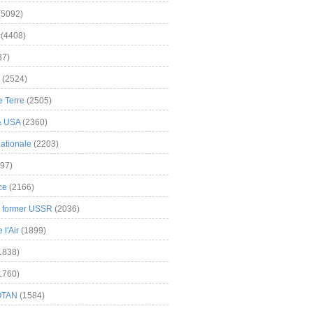
(5092)
(4408)
37)
(2524)
 Terre
(2505)
& USA
(2360)
ationale
(2203)
97)
ce
(2166)
& former USSR
(2036)
l'Air
(1899)
1838)
1760)
OTAN
(1584)