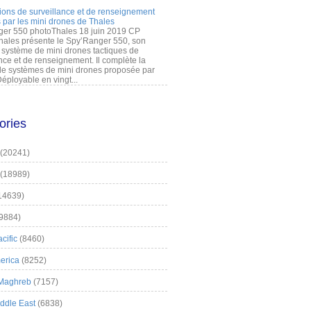
ions de surveillance et de renseignement
 par les mini drones de Thales
er 550 photoThales 18 juin 2019 CP
hales présente le Spy’Ranger 550, son
système de mini drones tactiques de
nce et de renseignement. Il complète la
 systèmes de mini drones proposée par
éployable en vingt...
ories
(20241)
(18989)
14639)
9884)
cific
(8460)
erica
(8252)
 Maghreb
(7157)
iddle East
(6838)