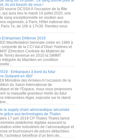
de sang du 14 juillet : Le sang donné pour le
é, ils ont besoin de vous !
20 source DCSSA À l'occasion de la fête
, qui aura lieu le mardi 14 juillet 2020, une
 de sang exceptionnelle en soutien aux
era organisée, à Paris, Hôtel national des
s Paris 7e, de 10h à 17h30. Rendez-vous
.
 Entreprises Défense 2019
FED Manifestation biennale créée en 1989 à
ive conjointe de la CCI Val-d’Oise/ Yvelines et
MAT (Direction Centrale du Matériel de
de Terre) devenue en 2010 la SIMMT
e Intégrée du Maintien en condition
nelle...
2019 - Embarquez à bord du futur
ère Guépard en 360°
19 Ministère des Armées A l’occasion de la
ition du Salon International de
utique et de l’Espace, nous vous proposons
rir la maquette grandeur réelle du futur
ère interarmées léger, exposée sur le stand
ère...
 de la supply chain aéronautique sécurisée
re grâce aux technologies de Thales
ales 17 juin 2019 CP Thales Thales lance
première plateforme digitale assurant la
elation entre industriels de l’aéronautique et
fense et fournisseurs de pièces détachées.
, l’acheteur bénéficie d’un tiers de...