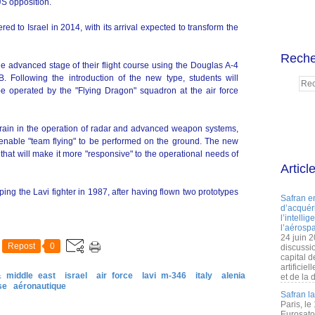
S opposition.
red to Israel in 2014, with its arrival expected to transform the
Reche
the advanced stage of their flight course using the Douglas A-4
Following the introduction of the new type, students will
be operated by the "Flying Dragon" squadron at the air force
to train in the operation of radar and advanced weapon systems,
 enable "team flying" to be performed on the ground. The new
 that will make it more "responsive" to the operational needs of
Articl
ping the Lavi fighter in 1987, after having flown two prototypes
Safran e
d’acquéri
l’intelli
l’aérospa
24 juin 
Repost
0
discussi
capital d
artificie
& middle east
israel
air force
lavi m-346
italy
alenia
et de la 
se
aéronautique
Safran l
Paris, le
Eurosato