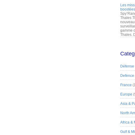
Les miss
boostées
Spy’Rang
Thales T
nouveau 
surveilla
gamme de
Thales. D
Categ
Défense
Defence
France
(
Europe
(
Asia & Pa
North Am
Africa &
Gulf & M