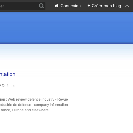
Connexion
+
Créer mon blog
ntation
P Defense
tion
: Web review defence industry - Revue
ndustrie de défense - company information -
France, Europe and elsewhere ...