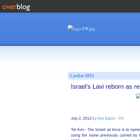
3 juillet 2013
Israel's Lavi reborn as
July 2, 2013
by Arie Egozi – FG
Tel Aviv - The Israeli air force is to nam
using the name previously carried by th