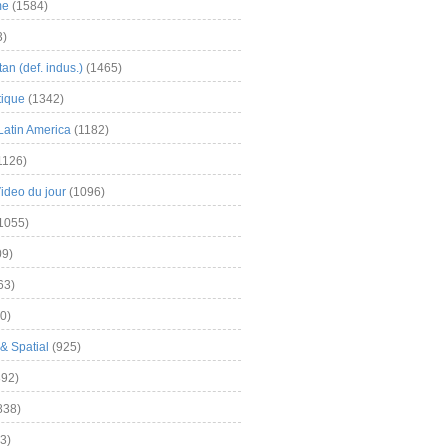
me
(1584)
3)
an (def. indus.)
(1465)
tique
(1342)
Latin America
(1182)
1126)
Video du jour
(1096)
1055)
9)
63)
0)
& Spatial
(925)
92)
838)
3)