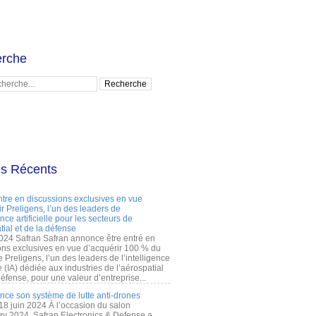
rche
es Récents
ntre en discussions exclusives en vue
r Preligens, l’un des leaders de
gence artificielle pour les secteurs de
tial et de la défense
2024 Safran Safran annonce être entré en
ons exclusives en vue d’acquérir 100 % du
e Preligens, l’un des leaders de l’intelligence
lle (IA) dédiée aux industries de l’aérospatial
défense, pour une valeur d’entreprise...
ance son système de lutte anti-drones
 18 juin 2024 À l’occasion du salon
ry 2024, Safran Electronics & Defense a