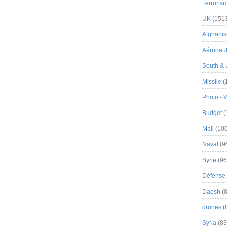
Terroris
UK
(151
Afghanist
Aéronau
South & 
Missile
(
Photo - 
Budget
(
Mali
(100
Naval
(9
Syrie
(96
Défense 
Daesh
(8
drones
(
Syria
(83