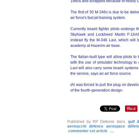
1980s and scrapped because of heavy U
The first of 30 M-346s is due to be delive
air force's fast jet training system.
Currently Israeli fighter pilots undergo 
Skyhawk and Lockheed Martin F-16A/B. 
instead fly the M-346 Lavi, which will 
academy at Hazerim air base.
The Italian-built type will allow pilots 
with the use of simulator technology to
Lavi will also carry some Israeli systems
the service, says an air force source.
IAI was forced to pull the plug on develo
of the fourth-generation design.
Published by RP Defense
dans
gulf 
aermacchi
defence
aerospace
défen
commenter cet article
…