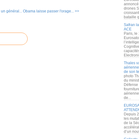
annoncé l
drones S
un général...
Obama laisse passer l'orage... >>
croissan
bataille q
Safran la
ACE
Paris, le
Eurosato
l’intelli
Cognitive
capacité
Electroni
Thales v
aérienne 
de son te
photo Th
du minist
Défense 
fournitu
aérienne
de...
EUROSAT
ATTEND
Depuis 2
les muta
de la Sé
accélérat
d’un nouv