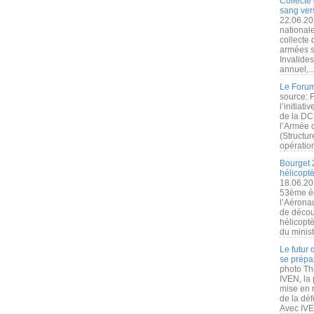
Collecte 
sang vers
22.06.20
nationale
collecte
armées s
Invalide
annuel,..
Le Forum
source: 
l’initiat
de la DC
l’Armée 
(Structur
opération
Bourget 
hélicopt
18.06.20
53ème éd
l’Aérona
de découv
hélicopt
du minist
Le futur
se prépa
photo Th
IVEN, la 
mise en r
de la dé
Avec IVEN