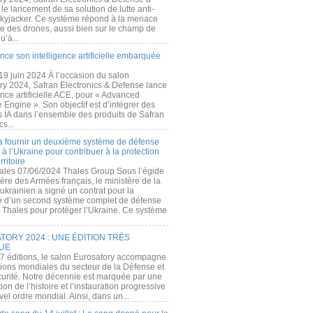
e lancement de sa solution de lutte anti-
kyjacker. Ce système répond à la menace
te des drones, aussi bien sur le champ de
u’à...
nce son intelligence artificielle embarquée
 19 juin 2024 À l’occasion du salon
ry 2024, Safran Electronics & Defense lance
gence artificielle ACE, pour « Advanced
 Engine ». Son objectif est d’intégrer des
s IA dans l’ensemble des produits de Safran
cs...
a fournir un deuxième système de défense
à l’Ukraine pour contribuer à la protection
rritoire
ales 07/06/2024 Thales Group Sous l’égide
ère des Armées français, le ministère de la
ukrainien a signé un contrat pour la
re d’un second système complet de défense
 Thales pour protéger l’Ukraine. Ce système
ORY 2024 : UNE ÉDITION TRÈS
UE
7 éditions, le salon Eurosatory accompagne
tions mondiales du secteur de la Défense et
curité. Notre décennie est marquée par une
ion de l’histoire et l’instauration progressive
el ordre mondial. Ainsi, dans un...