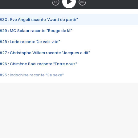
#30 : Eve Angeli raconte "Avant de partir"
#29 : MC Solaar raconte "Bouge de là"
28 : Lorie raconte "Je vais vite"
#27 : Christophe Willem raconte "Jacques a dit"
#26 : Chimène Badi raconte "Entre nous"
#25 : Indochine raconte "3e sexe"
#24 : Zaho raconte "C'est chelou"
#23 : Patrick Bruel raconte "Au café des délices"
#22 : Kyo raconte "Le chemin"
#21 : Nolwenn Leroy raconte "Cassé"
#20 : Patrick Hernandez raconte "Born to be alive"