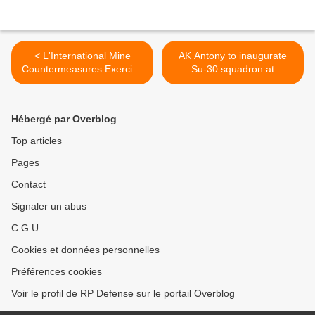
< L'International Mine
AK Antony to inaugurate
Countermeasures Exercise
Su-30 squadron at
2013 (IMCMEX 13)
Thanjavur air base >
s'achève.
Hébergé par Overblog
Top articles
Pages
Contact
Signaler un abus
C.G.U.
Cookies et données personnelles
Préférences cookies
Voir le profil de RP Defense sur le portail Overblog