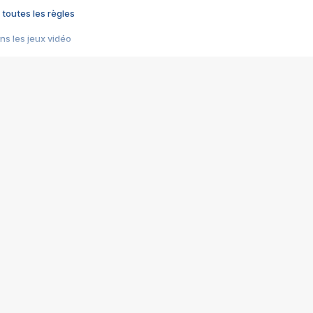
 toutes les règles
s les jeux vidéo
us choquant de Rockstar ? - Le scandale BULLY
e plus moche de Steam
du RÊVE tourne au CAUCHEMAR
pendant 8 heures
it… à tort
umiliés par un jeu vidéo
ire - Final Fantasy 8
ti un empire - Age of Empires
story DOFUS
tard, il crée l'un des pires jeux de tous les temps, MindsEye.