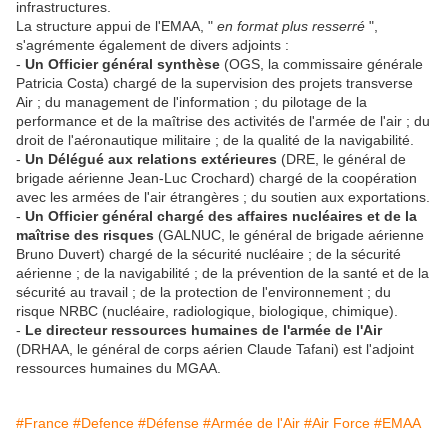
infrastructures.
La structure appui de l'EMAA, "
en format plus resserré
",
s'agrémente également de divers adjoints :
-
Un Officier général synthèse
(OGS, la commissaire générale
Patricia Costa) chargé de la supervision des projets transverse
Air ; du management de l'information ; du pilotage de la
performance et de la maîtrise des activités de l'armée de l'air ; du
droit de l'aéronautique militaire ; de la qualité de la navigabilité.
-
Un Délégué aux relations extérieures
(DRE, le général de
brigade aérienne Jean-Luc Crochard) chargé de la coopération
avec les armées de l'air étrangères ; du soutien aux exportations.
-
Un Officier général chargé des affaires nucléaires et de la
maîtrise des risques
(GALNUC, le général de brigade aérienne
Bruno Duvert) chargé de la sécurité nucléaire ; de la sécurité
aérienne ; de la navigabilité ; de la prévention de la santé et de la
sécurité au travail ; de la protection de l'environnement ; du
risque NRBC (nucléaire, radiologique, biologique, chimique).
-
Le directeur ressources humaines de l'armée de l'Air
(DRHAA, le général de corps aérien Claude Tafani) est l'adjoint
ressources humaines du MGAA.
#France
#Defence
#Défense
#Armée de l'Air
#Air Force
#EMAA