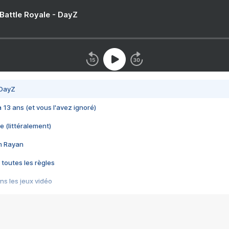
 Battle Royale - DayZ
 DayZ
 a 13 ans (et vous l'avez ignoré)
e (littéralement)
im Rayan
 toutes les règles
s les jeux vidéo
us choquant de Rockstar ? - Le scandale BULLY
e plus moche de Steam