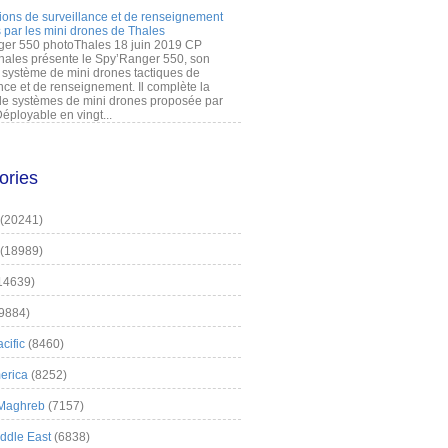
ions de surveillance et de renseignement
 par les mini drones de Thales
er 550 photoThales 18 juin 2019 CP
hales présente le Spy’Ranger 550, son
système de mini drones tactiques de
nce et de renseignement. Il complète la
 systèmes de mini drones proposée par
éployable en vingt...
ories
(20241)
(18989)
14639)
9884)
cific
(8460)
erica
(8252)
 Maghreb
(7157)
iddle East
(6838)