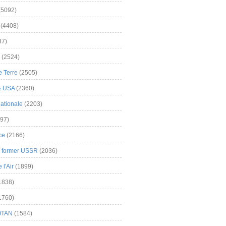
(5092)
(4408)
37)
(2524)
 Terre
(2505)
& USA
(2360)
ationale
(2203)
97)
ce
(2166)
& former USSR
(2036)
l'Air
(1899)
1838)
1760)
OTAN
(1584)