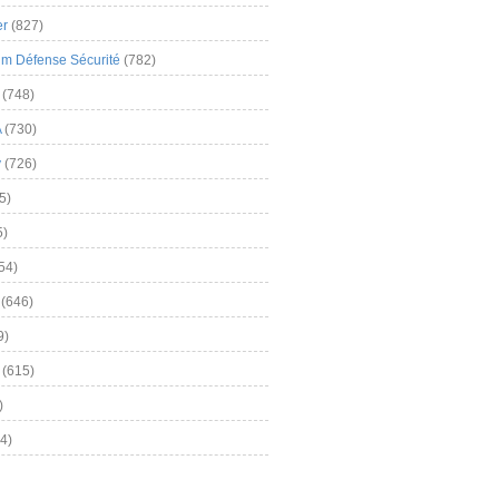
er
(827)
m Défense Sécurité
(782)
(748)
A
(730)
y
(726)
5)
5)
54)
(646)
9)
(615)
)
4)