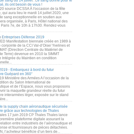
de sang du 14 juillet : Le sang donné pour le
é, ils ont besoin de vous !
20 source DCSSA À l'occasion de la fête
, qui aura lieu le mardi 14 juillet 2020, une
 de sang exceptionnelle en soutien aux
era organisée, à Paris, Hôtel national des
s Paris 7e, de 10h à 17h30. Rendez-vous
.
 Entreprises Défense 2019
FED Manifestation biennale créée en 1989 à
ive conjointe de la CCI Val-d’Oise/ Yvelines et
MAT (Direction Centrale du Matériel de
de Terre) devenue en 2010 la SIMMT
e Intégrée du Maintien en condition
nelle...
2019 - Embarquez à bord du futur
ère Guépard en 360°
19 Ministère des Armées A l’occasion de la
ition du Salon International de
utique et de l’Espace, nous vous proposons
rir la maquette grandeur réelle du futur
ère interarmées léger, exposée sur le stand
ère...
 de la supply chain aéronautique sécurisée
re grâce aux technologies de Thales
ales 17 juin 2019 CP Thales Thales lance
première plateforme digitale assurant la
elation entre industriels de l’aéronautique et
fense et fournisseurs de pièces détachées.
, l’acheteur bénéficie d’un tiers de...