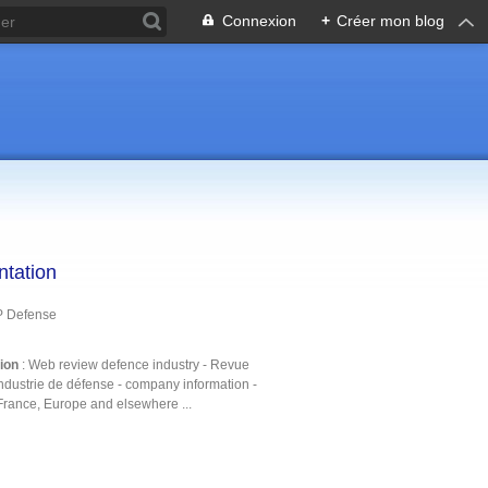
Connexion
+
Créer mon blog
ntation
P Defense
tion
: Web review defence industry - Revue
ndustrie de défense - company information -
France, Europe and elsewhere ...