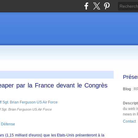
Prése
eaper par la France devant le Congrès
Blog
: R
Descrip
du web i
f Sgt. Brian Ferguson US Air Force
news in 
Contact
 Défense
ars (1,15 milliard d'euros) que les Etats-Unis présenteront à la