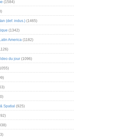
me
(1584)
3)
an (def. indus.)
(1465)
tique
(1342)
Latin America
(1182)
1126)
Video du jour
(1096)
1055)
9)
63)
0)
& Spatial
(925)
92)
838)
3)