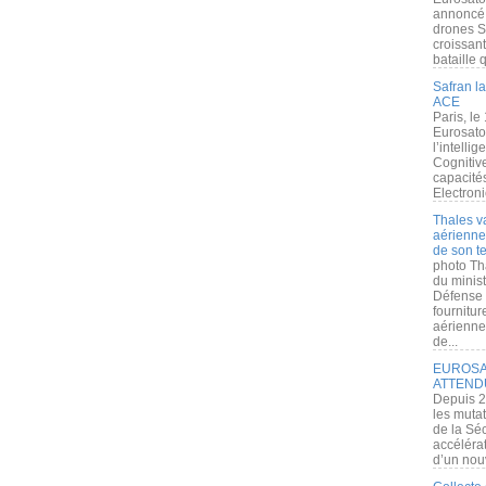
annoncé l
drones S
croissan
bataille q
Safran la
ACE
Paris, le
Eurosato
l’intelli
Cognitive
capacité
Electroni
Thales v
aérienne 
de son te
photo Th
du minist
Défense 
fournitu
aérienne
de...
EUROSAT
ATTEND
Depuis 2
les muta
de la Sé
accélérat
d’un nouv