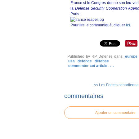
France si le Congrès donne son feu vert
la
Defense Security Cooperation Agen
Paris:
Pour lire le communiqué, cliquer
ici
.
Published by RP Defense
dans
europe
usa
defence
défense
commenter cet article
…
<< Les Forces canadiennes 
commentaires
Ajouter un commentaire