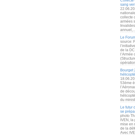
Collecte 
sang vers
22.06.20
nationale
collecte
armées s
Invalide
annuel,..
Le Forum
source: 
l’initiat
de la DC
l’Armée 
(Structur
opération
Bourget 
hélicopt
18.06.20
53ème éd
l’Aérona
de découv
hélicopt
du minist
Le futur
se prépa
photo Th
IVEN, la 
mise en r
de la dé
Avec IVEN