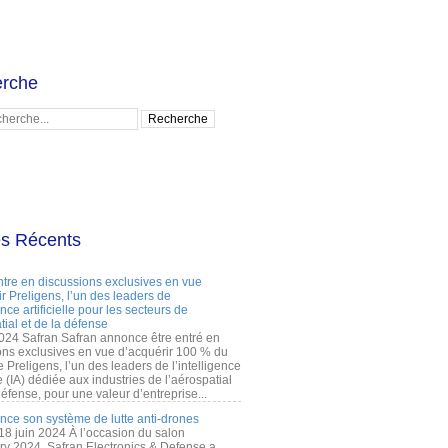
rche
es Récents
ntre en discussions exclusives en vue
r Preligens, l’un des leaders de
gence artificielle pour les secteurs de
tial et de la défense
2024 Safran Safran annonce être entré en
ons exclusives en vue d’acquérir 100 % du
e Preligens, l’un des leaders de l’intelligence
lle (IA) dédiée aux industries de l’aérospatial
défense, pour une valeur d’entreprise...
ance son système de lutte anti-drones
 18 juin 2024 À l’occasion du salon
ry 2024, Safran Electronics & Defense a