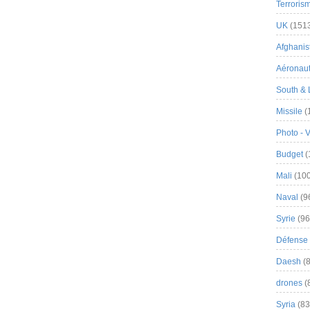
Terroris
UK
(151
Afghanist
Aéronau
South & 
Missile
(
Photo - 
Budget
(
Mali
(100
Naval
(9
Syrie
(96
Défense 
Daesh
(8
drones
(
Syria
(83