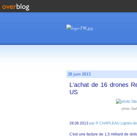
28 juin 2013
L'achat de 16 drones R
US
photo Staf
28.06.2013
par P. CHAPLEAU Lignes de
C'est une facture de 1,5 milliard de doll