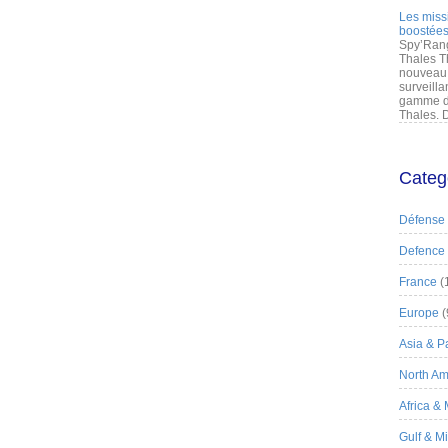
Les miss
boostées
Spy’Rang
Thales T
nouveau 
surveilla
gamme de
Thales. D
Categ
Défense
Defence
France
(
Europe
(
Asia & Pa
North Am
Africa &
Gulf & M