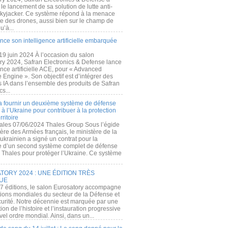
e lancement de sa solution de lutte anti-
kyjacker. Ce système répond à la menace
te des drones, aussi bien sur le champ de
u’à...
nce son intelligence artificielle embarquée
 19 juin 2024 À l’occasion du salon
ry 2024, Safran Electronics & Defense lance
gence artificielle ACE, pour « Advanced
 Engine ». Son objectif est d’intégrer des
s IA dans l’ensemble des produits de Safran
cs...
a fournir un deuxième système de défense
à l’Ukraine pour contribuer à la protection
rritoire
ales 07/06/2024 Thales Group Sous l’égide
ère des Armées français, le ministère de la
ukrainien a signé un contrat pour la
re d’un second système complet de défense
 Thales pour protéger l’Ukraine. Ce système
ORY 2024 : UNE ÉDITION TRÈS
UE
7 éditions, le salon Eurosatory accompagne
tions mondiales du secteur de la Défense et
curité. Notre décennie est marquée par une
ion de l’histoire et l’instauration progressive
el ordre mondial. Ainsi, dans un...