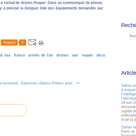
 à l'achat de drones
Reaper
. Dans un communiqué de presse,
cy
a précisé la (longue) liste des équipements demandés par
Reche
Repost
0
 & usa
france
armée de l'air
drones
uav
reaper
dsca
Articl
recoivent...
Exercices «Banco-Poker» pour... >>
Safran e
d’acquéri
l’intelli
l’aérospa
24 juin 
discussi
capital d
artificie
et de la 
Safran l
Paris, le
Eurosato