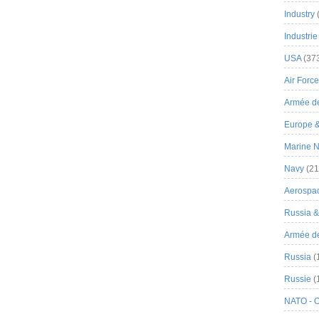
Industry
Industrie
USA
(37
Air Force
Armée de
Europe 
Marine N
Navy
(21
Aerospa
Russia 
Armée de 
Russia
(
Russie
(
NATO - 