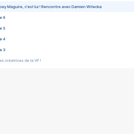
bey Maguire, c'est lui ! Rencontre avec Damien Witecka
e 6
e 5
e 4
e 3
s créatrices de la VF !
e 2
e 1
e Mektoub My Love arrive enfin ! Rencontre avec Shaïn Boumedine et Sal
i : après Toni en famille
elle réalise le bouleversant Dites lui que je l'aime
ais ! Rencontre autour de Vie privée de Rebecca Zlotowski