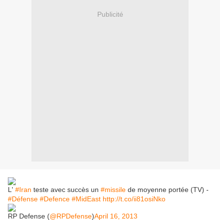
Publicité
L'
#Iran
teste avec succès un
#missile
de moyenne portée (TV) -
#Défense
#Defence
#MidEast
http://t.co/ii81osiNko
RP Defense (
@RPDefense
)
April 16, 2013