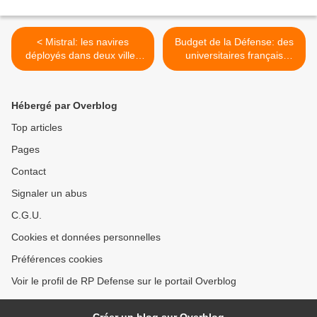
< Mistral: les navires
Budget de la Défense: des
déployés dans deux villes
universitaires français
de l'Extrême-Orient russe
mettent en garde contre "le
(Défense)
risque d'un affaiblissement
irrémédiable". >
Hébergé par Overblog
Top articles
Pages
Contact
Signaler un abus
C.G.U.
Cookies et données personnelles
Préférences cookies
Voir le profil de RP Defense sur le portail Overblog