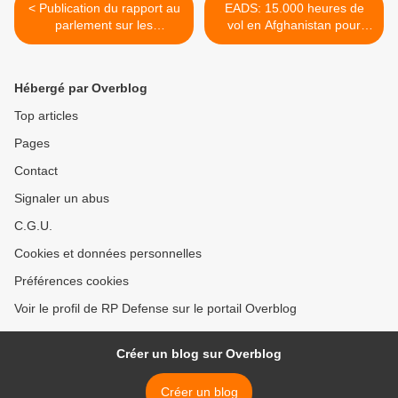
< Publication du rapport au
EADS: 15.000 heures de
parlement sur les
vol en Afghanistan pour
exportations d’armement
Heron 1 >
2013
Hébergé par Overblog
Top articles
Pages
Contact
Signaler un abus
C.G.U.
Cookies et données personnelles
Préférences cookies
Voir le profil de RP Defense sur le portail Overblog
Créer un blog sur Overblog
Créer un blog