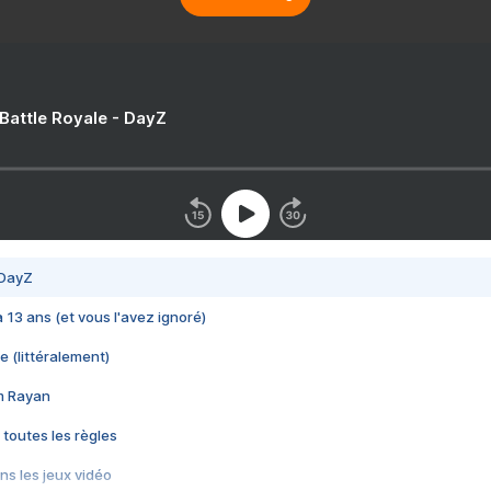
 Battle Royale - DayZ
 DayZ
 a 13 ans (et vous l'avez ignoré)
e (littéralement)
im Rayan
 toutes les règles
s les jeux vidéo