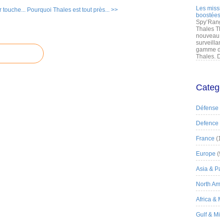
Les miss
 touche...
Pourquoi Thales est tout près... >>
boostées
Spy’Rang
Thales T
nouveau 
surveilla
gamme de
Thales. D
Categ
Défense
Defence
France
(
Europe
(
Asia & Pa
North Am
Africa &
Gulf & M