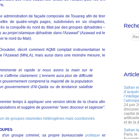
ts.
ne administration de façade composée de Touareg afin de tirer
 lettre de quatre-vingts pages, subdivisées en six chapitres,
Reche
près la conquête du nord du Mali par des groupes djihadistes –
es au projet islamique djihadiste dans l'Azawad"
(Azawad est le
er le nord du Mali).
roukdel, décrit comment AQMI comptait instrumentaliser le
 de l'Azawad (MNLA), mais aussi dans une moindre mesure, le
a imminente et rapide si nous avons la main sur le
Articl
ce s'affirme clairement.
L'ennemi aura plus de difficulté
i le gouvernement comprend la majorité de la population
un gouvernement d'Al-Qaida ou de tendance salafiste
Safran e
d’acquéri
l’intelli
l’aérospa
mier temps à appliquer une version stricte de la charia afin
24 juin 
populations et suggère de gouverner
"avec douceur et sagesse"
.
discussi
capital d
artificie
tion de groupes islamistes hétérogènes mais coordonnés
et de la 
ROUPES
Safran l
Paris, le
s d'un groupe criminel, sa propre bureaucratie
politique
et
Eurosato