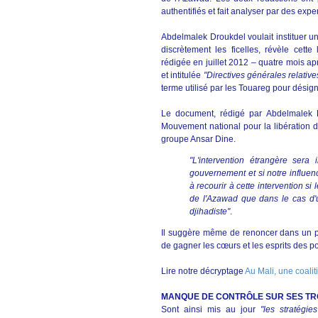
authentifiés et fait analyser par des exper
Abdelmalek Droukdel voulait instituer u
discrètement les ficelles, révèle cette
rédigée en juillet 2012 – quatre mois a
et intitulée
"Directives générales relativ
terme utilisé par les Touareg pour désign
Le document, rédigé par Abdelmalek D
Mouvement national pour la libération
groupe Ansar Dine.
"L'intervention étrangère ser
gouvernement et si notre influen
à recourir à cette intervention s
de l'Azawad que dans le cas d'
djihadiste"
.
Il suggère même de renoncer dans un pre
de gagner les cœurs et les esprits des 
Lire notre décryptage
Au Mali, une coali
MANQUE DE CONTRÔLE SUR SES T
Sont ainsi mis au jour
"les stratégie