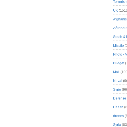
Terroris
UK
(151
Afghanist
Aéronau
South & 
Missile
(
Photo - 
Budget
(
Mali
(100
Naval
(9
Syrie
(96
Défense 
Daesh
(8
drones
(
Syria
(83