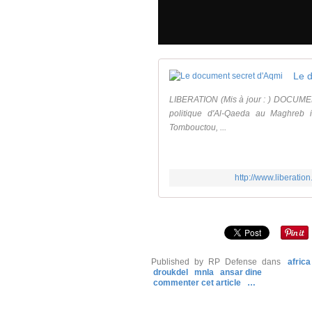
Le 
LIBERATION (Mis à jour : ) DOCUMENT
politique d'Al-Qaeda au Maghreb i
Tombouctou, ...
http://www.liberati
Published by RP Defense
dans
afric
droukdel
mnla
ansar dine
commenter cet article
…