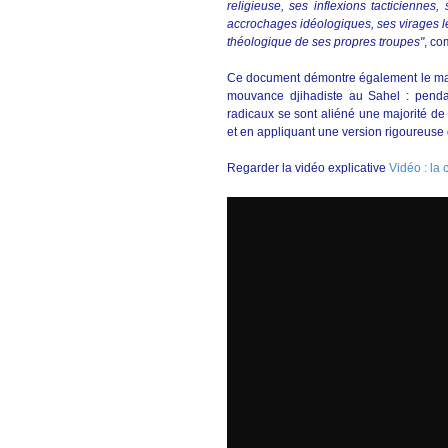
religieuse, ses inflexions tacticiennes,
accrochages idéologiques, ses virages lexi
théologique de ses propres troupes"
, c
Ce document démontre également le manq
mouvance djihadiste au Sahel : pendant
radicaux se sont aliéné une majorité de
et en appliquant une version rigoureuse 
Regarder la vidéo explicative
Vidéo : la