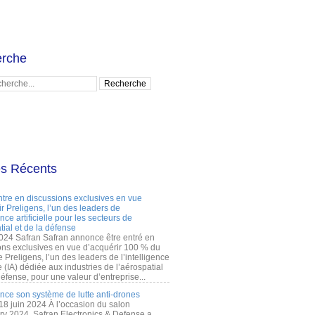
rche
es Récents
ntre en discussions exclusives en vue
r Preligens, l’un des leaders de
gence artificielle pour les secteurs de
tial et de la défense
2024 Safran Safran annonce être entré en
ons exclusives en vue d’acquérir 100 % du
e Preligens, l’un des leaders de l’intelligence
lle (IA) dédiée aux industries de l’aérospatial
défense, pour une valeur d’entreprise...
ance son système de lutte anti-drones
 18 juin 2024 À l’occasion du salon
ry 2024, Safran Electronics & Defense a