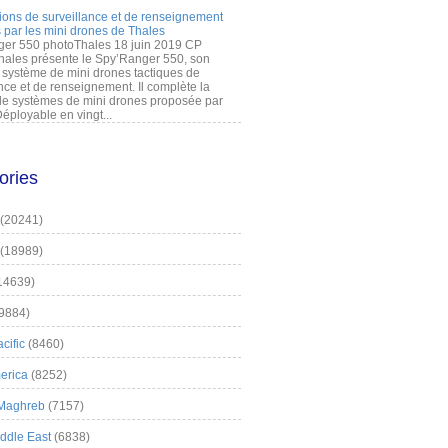
ions de surveillance et de renseignement
 par les mini drones de Thales
er 550 photoThales 18 juin 2019 CP
hales présente le Spy’Ranger 550, son
système de mini drones tactiques de
nce et de renseignement. Il complète la
 systèmes de mini drones proposée par
éployable en vingt...
ories
(20241)
(18989)
14639)
9884)
cific
(8460)
erica
(8252)
 Maghreb
(7157)
iddle East
(6838)