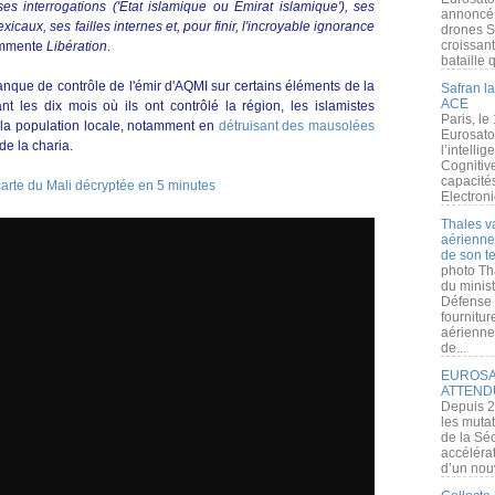
 ses interrogations ('Etat islamique ou Emirat islamique'), ses
annoncé l
caux, ses failles internes et, pour finir, l'incroyable ignorance
drones S
croissan
ommente
Libération
.
bataille q
ue de contrôle de l'émir d'AQMI sur certains éléments de la
Safran la
ACE
 les dix mois où ils ont contrôlé la région, les islamistes
Paris, le
 la population locale, notamment en
détruisant des mausolées
Eurosato
de la charia.
l’intelli
Cognitive
capacité
 carte du Mali décryptée en 5 minutes
Electroni
Thales v
aérienne 
de son te
photo Th
du minist
Défense 
fournitu
aérienne
de...
EUROSAT
ATTEND
Depuis 2
les muta
de la Sé
accélérat
d’un nouv