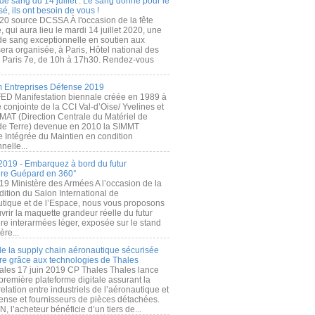
de sang du 14 juillet : Le sang donné pour le
é, ils ont besoin de vous !
20 source DCSSA À l'occasion de la fête
, qui aura lieu le mardi 14 juillet 2020, une
 de sang exceptionnelle en soutien aux
era organisée, à Paris, Hôtel national des
s Paris 7e, de 10h à 17h30. Rendez-vous
.
 Entreprises Défense 2019
FED Manifestation biennale créée en 1989 à
ive conjointe de la CCI Val-d’Oise/ Yvelines et
MAT (Direction Centrale du Matériel de
de Terre) devenue en 2010 la SIMMT
e Intégrée du Maintien en condition
nelle...
2019 - Embarquez à bord du futur
ère Guépard en 360°
19 Ministère des Armées A l’occasion de la
ition du Salon International de
utique et de l’Espace, nous vous proposons
rir la maquette grandeur réelle du futur
ère interarmées léger, exposée sur le stand
ère...
 de la supply chain aéronautique sécurisée
re grâce aux technologies de Thales
ales 17 juin 2019 CP Thales Thales lance
première plateforme digitale assurant la
elation entre industriels de l’aéronautique et
fense et fournisseurs de pièces détachées.
, l’acheteur bénéficie d’un tiers de...