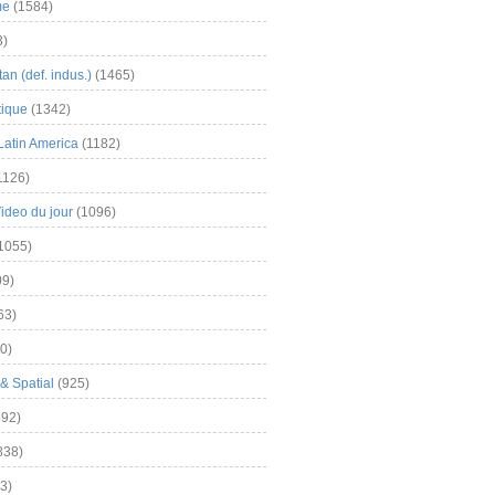
me
(1584)
3)
an (def. indus.)
(1465)
tique
(1342)
Latin America
(1182)
1126)
Video du jour
(1096)
1055)
9)
63)
0)
& Spatial
(925)
92)
838)
3)