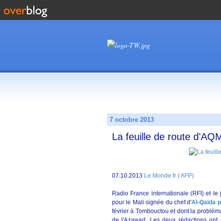
7 octobre 2013
La feuille de route d'AQ
07.10.2013
Le Monde.fr ( AFP)
Radio France internationale (RFI) et le
pour le Mali signée du chef d'
Al-Qaida 
février à Tombouctou et dont la probléma
de l'Azawad. Les deux rédactions ont p