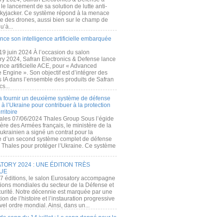
e lancement de sa solution de lutte anti-
kyjacker. Ce système répond à la menace
te des drones, aussi bien sur le champ de
u’à...
nce son intelligence artificielle embarquée
 19 juin 2024 À l’occasion du salon
ry 2024, Safran Electronics & Defense lance
gence artificielle ACE, pour « Advanced
 Engine ». Son objectif est d’intégrer des
s IA dans l’ensemble des produits de Safran
cs...
a fournir un deuxième système de défense
à l’Ukraine pour contribuer à la protection
rritoire
ales 07/06/2024 Thales Group Sous l’égide
ère des Armées français, le ministère de la
ukrainien a signé un contrat pour la
re d’un second système complet de défense
 Thales pour protéger l’Ukraine. Ce système
ORY 2024 : UNE ÉDITION TRÈS
UE
7 éditions, le salon Eurosatory accompagne
tions mondiales du secteur de la Défense et
curité. Notre décennie est marquée par une
ion de l’histoire et l’instauration progressive
el ordre mondial. Ainsi, dans un...