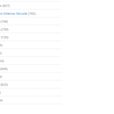
er
(827)
m Défense Sécurité
(782)
(748)
A
(730)
y
(726)
5)
5)
54)
(646)
9)
(615)
)
4)