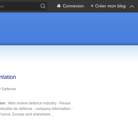
Connexion
+
Créer mon blog
ntation
P Defense
tion
: Web review defence industry - Revue
ndustrie de défense - company information -
France, Europe and elsewhere ...