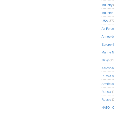
Industry
Industrie
USA
(37
Air Force
Armée de
Europe 
Marine N
Navy
(21
Aerospa
Russia 
Armée de 
Russia
(
Russie
(
NATO - 