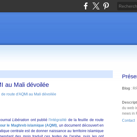
Prése
MI au Mali dévoilée
Blog
: R
Descrip
du web i
news in 
 journal
Libération
ont publié
l'intégralité
de la feuille de route
Contact
pour le Maghreb islamique (AQMI)
, un document découvert en
tique centrale est de donner naissance au territoire islamique
endant des mois traduit ces textes de l'arabe, puis les ont