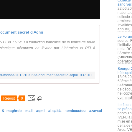
Collecte 
sang vers
22.06.20
nationale
collecte
armées s
Invalide
annuel,..
document secret d'Aqmi
Le Forum
source: 
 EXCLUSIF La traduction française de la feuille de route
l’initiat
slamique découvert en février par Libération et RFI à
de la DC
l’Armée 
(Structur
opération
Bourget 
hélicopt
on.fr/monde/2013/10/06/le-document-secret-d-aqmi_937101
18.06.20
53ème éd
l’Aérona
de découv
hélicopt
du minist
Repost
0
Le futur
se prépa
a & maghreb
mali
aqmi
al-qaida
tombouctou
azawad
photo Th
IVEN, la 
mise en r
de la dé
Avec IVEN