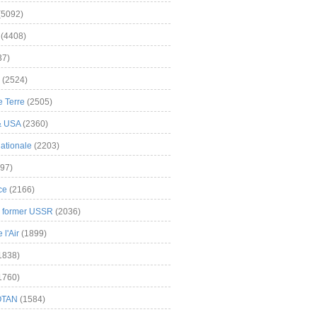
(5092)
(4408)
37)
(2524)
 Terre
(2505)
& USA
(2360)
ationale
(2203)
97)
ce
(2166)
& former USSR
(2036)
l'Air
(1899)
1838)
1760)
OTAN
(1584)