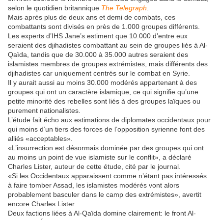
selon le quotidien britannique
The Telegraph
.
Mais après plus de deux ans et demi de combats, ces
combattants sont divisés en près de 1.000 groupes différents.
Les experts d’IHS Jane’s estiment que 10.000 d’entre eux
seraient des djihadistes combattant au sein de groupes liés à Al-
Qaïda, tandis que de 30.000 à 35.000 autres seraient des
islamistes membres de groupes extrémistes, mais différents des
djihadistes car uniquement centrés sur le combat en Syrie.
Il y aurait aussi au moins 30.000 modérés appartenant à des
groupes qui ont un caractère islamique, ce qui signifie qu’une
petite minorité des rebelles sont liés à des groupes laïques ou
purement nationalistes.
L’étude fait écho aux estimations de diplomates occidentaux pour
qui moins d’un tiers des forces de l’opposition syrienne font des
alliés «acceptables».
«L’insurrection est désormais dominée par des groupes qui ont
au moins un point de vue islamiste sur le conflit», a déclaré
Charles Lister, auteur de cette étude, cité par le journal.
«Si les Occidentaux apparaissent comme n’étant pas intéressés
à faire tomber Assad, les islamistes modérés vont alors
probablement basculer dans le camp des extrémistes», avertit
encore Charles Lister.
Deux factions liées à Al-Qaïda domine clairement: le front Al-