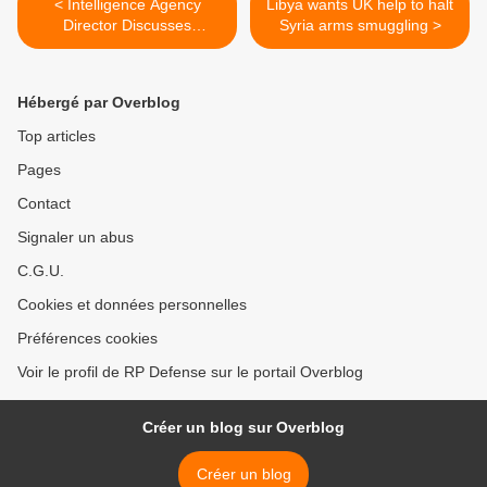
< Intelligence Agency
Libya wants UK help to halt
Director Discusses
Syria arms smuggling >
Roadmap for Future
Hébergé par Overblog
Top articles
Pages
Contact
Signaler un abus
C.G.U.
Cookies et données personnelles
Préférences cookies
Voir le profil de RP Defense sur le portail Overblog
Créer un blog sur Overblog
Créer un blog