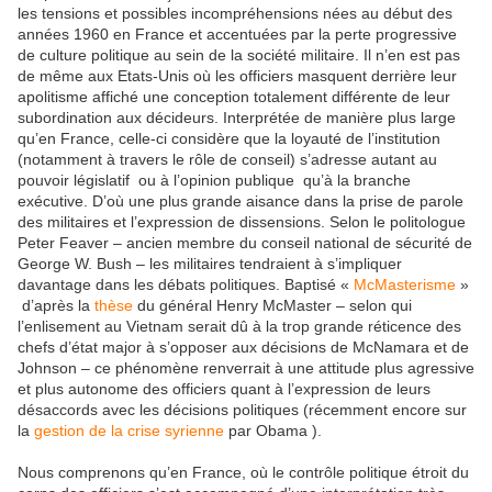
les tensions et possibles incompréhensions nées au début des
années 1960 en France et accentuées par la perte progressive
de culture politique au sein de la société militaire. Il n’en est pas
de même aux Etats-Unis où les officiers masquent derrière leur
apolitisme affiché une conception totalement différente de leur
subordination aux décideurs. Interprétée de manière plus large
qu’en France, celle-ci considère que la loyauté de l’institution
(notamment à travers le rôle de conseil) s’adresse autant au
pouvoir législatif ou à l’opinion publique qu’à la branche
exécutive. D’où une plus grande aisance dans la prise de parole
des militaires et l’expression de dissensions. Selon le politologue
Peter Feaver – ancien membre du conseil national de sécurité de
George W. Bush – les militaires tendraient à s’impliquer
davantage dans les débats politiques. Baptisé «
McMasterisme
»
d’après la
thèse
du général Henry McMaster – selon qui
l’enlisement au Vietnam serait dû à la trop grande réticence des
chefs d’état major à s’opposer aux décisions de McNamara et de
Johnson – ce phénomène renverrait à une attitude plus agressive
et plus autonome des officiers quant à l’expression de leurs
désaccords avec les décisions politiques (récemment encore sur
la
gestion de la crise syrienne
par Obama ).
Nous comprenons qu’en France, où le contrôle politique étroit du