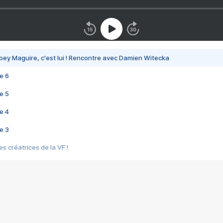
bey Maguire, c'est lui ! Rencontre avec Damien Witecka
e 6
e 5
e 4
e 3
s créatrices de la VF !
e 2
e 1
e Mektoub My Love arrive enfin ! Rencontre avec Shaïn Boumedine et Sal
i : après Toni en famille