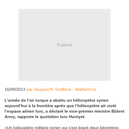
Publicité
16/09/2013
par Jacques N. Godbout - 45eNord.ca
L’armée de l’air turque a abattu un hélicoptère syrien
aujourd’hui à la frontière après que l’hélicoptère ait violé
l’espace aérien turc, a déclaré le vice-premier ministre Bülent
Arınç, rapporte le quotidien turc Hurriyet.
«Un hélicoptère militaire syrien qui s’est égaré deux kilomètres