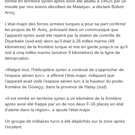
tombé en territoire syrien après avoir été abattu à 14h25 par un
missile par nos avions décollant de Malatya», a déclaré Bülent
Arınç.
L’état-major des forces armées turques a pour sa part confirmé
les propos de M. Arinç, précisant dans un communiqué que
l’appareil syrien avait été repéré par la station de contrôle de
Diyarbakir (sud-est) alors qu’il était à 26 milles marins (48
kilomètres) de la frontière turque et mis en garde jusqu’à ce qu’il
soit à cinq milles marins (environ 9 kilomètres) de la ligne de
démarcation.
«Malgré tout, l’hélicoptère syrien a continué de s’approcher de
l’espace aérien turc», a affirmé l’état-major, indiquant que
l’appareil avait violé l’espace aérien turc à la hauteur du poste-
frontière de Güveççi, dans la province de Hatay (sud).
«Il est tombé en territoire syrien à un kilomètre de la frontière
après avoir été frappé par un de nos deux F-16 placés en état
d’alerte dans la région», a ajouté l’état-major.
Un groupe de militaires turcs a été dépêchés sur la zone après
l’incident.