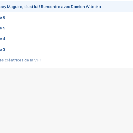
bey Maguire, c'est lui ! Rencontre avec Damien Witecka
e 6
e 5
e 4
e 3
s créatrices de la VF !
e 2
e 1
e Mektoub My Love arrive enfin ! Rencontre avec Shaïn Boumedine et Sal
i : après Toni en famille
elle réalise le bouleversant Dites lui que je l'aime
ais ! Rencontre autour de Vie privée de Rebecca Zlotowski