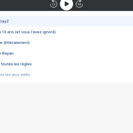
 DayZ
 a 13 ans (et vous l'avez ignoré)
e (littéralement)
im Rayan
 toutes les règles
s les jeux vidéo
us choquant de Rockstar ? - Le scandale BULLY
e plus moche de Steam
du RÊVE tourne au CAUCHEMAR
pendant 8 heures
it… à tort