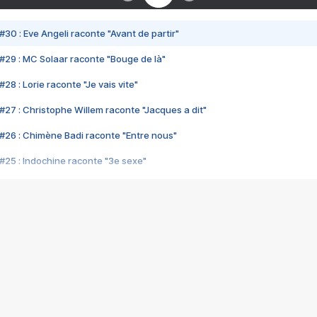
#30 : Eve Angeli raconte "Avant de partir"
#29 : MC Solaar raconte "Bouge de là"
28 : Lorie raconte "Je vais vite"
#27 : Christophe Willem raconte "Jacques a dit"
#26 : Chimène Badi raconte "Entre nous"
#25 : Indochine raconte "3e sexe"
#24 : Zaho raconte "C'est chelou"
#23 : Patrick Bruel raconte "Au café des délices"
#22 : Kyo raconte "Le chemin"
#21 : Nolwenn Leroy raconte "Cassé"
#20 : Patrick Hernandez raconte "Born to be alive"
#19 : Lorie raconte "Près de moi"