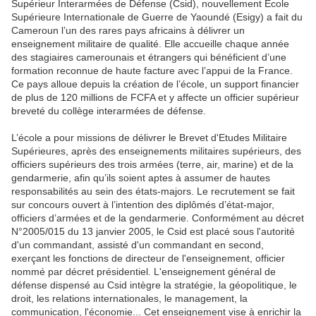
Supérieur Interarmées de Défense (Csid), nouvellement Ecole
Supérieure Internationale de Guerre de Yaoundé (Esigy) a fait du
Cameroun l’un des rares pays africains à délivrer un
enseignement militaire de qualité. Elle accueille chaque année
des stagiaires camerounais et étrangers qui bénéficient d’une
formation reconnue de haute facture avec l’appui de la France.
Ce pays alloue depuis la création de l’école, un support financier
de plus de 120 millions de FCFA et y affecte un officier supérieur
breveté du collège interarmées de défense.
L’école a pour missions de délivrer le Brevet d'Etudes Militaire
Supérieures, après des enseignements militaires supérieurs, des
officiers supérieurs des trois armées (terre, air, marine) et de la
gendarmerie, afin qu’ils soient aptes à assumer de hautes
responsabilités au sein des états-majors. Le recrutement se fait
sur concours ouvert à l’intention des diplômés d’état-major,
officiers d’armées et de la gendarmerie. Conformément au décret
N°2005/015 du 13 janvier 2005, le Csid est placé sous l'autorité
d'un commandant, assisté d'un commandant en second,
exerçant les fonctions de directeur de l'enseignement, officier
nommé par décret présidentiel. L'enseignement général de
défense dispensé au Csid intègre la stratégie, la géopolitique, le
droit, les relations internationales, le management, la
communication, l'économie... Cet enseignement vise à enrichir la