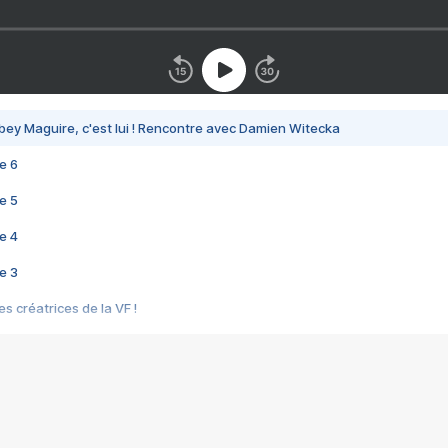
bey Maguire, c'est lui ! Rencontre avec Damien Witecka
e 6
e 5
e 4
e 3
s créatrices de la VF !
e 2
e 1
e Mektoub My Love arrive enfin ! Rencontre avec Shaïn Boumedine et Sal