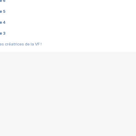
e 6
e 5
e 4
e 3
s créatrices de la VF !
e 2
e 1
e Mektoub My Love arrive enfin ! Rencontre avec Shaïn Boumedine et Sal
i : après Toni en famille
elle réalise le bouleversant Dites lui que je l'aime
ais ! Rencontre autour de Vie privée de Rebecca Zlotowski
 de Marguerite, Grave... Rencontre avec Ella Rumpf
 Les Rêveurs, un film intime sur la santé mentale