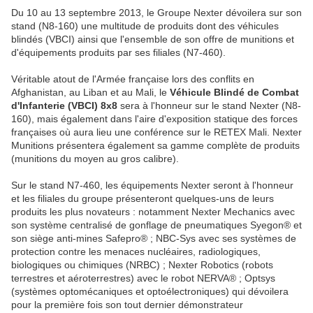
Du 10 au 13 septembre 2013, le Groupe Nexter dévoilera sur son
stand (N8-160) une multitude de produits dont des véhicules
blindés (VBCI) ainsi que l'ensemble de son offre de munitions et
d'équipements produits par ses filiales (N7-460).
Véritable atout de l'Armée française lors des conflits en
Afghanistan, au Liban et au Mali, le
Véhicule Blindé de Combat
d'Infanterie (VBCI) 8x8
sera à l'honneur sur le stand Nexter (N8-
160), mais également dans l'aire d'exposition statique des forces
françaises où aura lieu une conférence sur le RETEX Mali. Nexter
Munitions présentera également sa gamme complète de produits
(munitions du moyen au gros calibre).
Sur le stand N7-460, les équipements Nexter seront à l'honneur
et les filiales du groupe présenteront quelques-uns de leurs
produits les plus novateurs : notamment Nexter Mechanics avec
son système centralisé de gonflage de pneumatiques Syegon® et
son siège anti-mines Safepro® ; NBC-Sys avec ses systèmes de
protection contre les menaces nucléaires, radiologiques,
biologiques ou chimiques (NRBC) ; Nexter Robotics (robots
terrestres et aéroterrestres) avec le robot NERVA® ; Optsys
(systèmes optomécaniques et optoélectroniques) qui dévoilera
pour la première fois son tout dernier démonstrateur