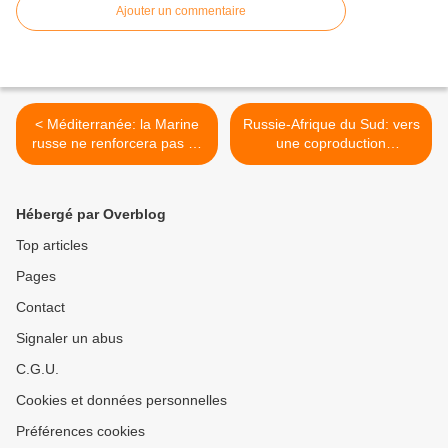
Ajouter un commentaire
< Méditerranée: la Marine
Russie-Afrique du Sud: vers
russe ne renforcera pas sa
une coproduction
présence (source)
d'hélicoptères (Lavrov) >
Hébergé par Overblog
Top articles
Pages
Contact
Signaler un abus
C.G.U.
Cookies et données personnelles
Préférences cookies