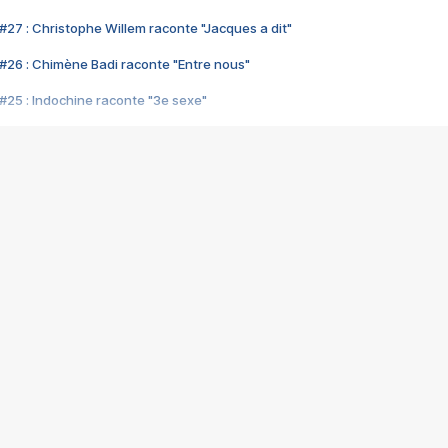
#27 : Christophe Willem raconte "Jacques a dit"
#26 : Chimène Badi raconte "Entre nous"
#25 : Indochine raconte "3e sexe"
#24 : Zaho raconte "C'est chelou"
#23 : Patrick Bruel raconte "Au café des délices"
#22 : Kyo raconte "Le chemin"
#21 : Nolwenn Leroy raconte "Cassé"
#20 : Patrick Hernandez raconte "Born to be alive"
#19 : Lorie raconte "Près de moi"
#18 : Michael Jones raconte "A nos actes manqués" (avec Jean-Jacque
#17 : Khaled raconte "Aïcha"
#16 : Corneille raconte "Parce qu'on vient de loin"