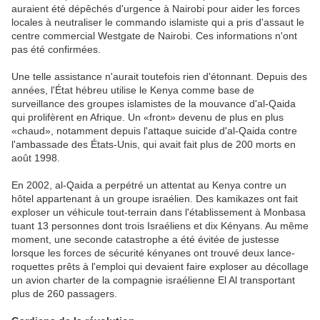
auraient été dépêchés d'urgence à Nairobi pour aider les forces
locales à neutraliser le commando islamiste qui a pris d'assaut le
centre commercial Westgate de Nairobi. Ces informations n'ont
pas été confirmées.
Une telle assistance n'aurait toutefois rien d'étonnant. Depuis des
années, l'État hébreu utilise le Kenya comme base de
surveillance des groupes islamistes de la mouvance d'al-Qaida
qui prolifèrent en Afrique. Un «front» devenu de plus en plus
«chaud», notamment depuis l'attaque suicide d'al-Qaida contre
l'ambassade des États-Unis, qui avait fait plus de 200 morts en
août 1998.
En 2002, al-Qaida a perpétré un attentat au Kenya contre un
hôtel appartenant à un groupe israélien. Des kamikazes ont fait
exploser un véhicule tout-terrain dans l'établissement à Monbasa
tuant 13 personnes dont trois Israéliens et dix Kényans. Au même
moment, une seconde catastrophe a été évitée de justesse
lorsque les forces de sécurité kényanes ont trouvé deux lance-
roquettes prêts à l'emploi qui devaient faire exploser au décollage
un avion charter de la compagnie israélienne El Al transportant
plus de 260 passagers.