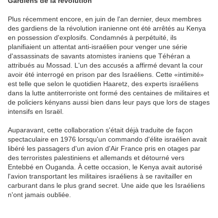
Gardiens de la révolution
Plus récemment encore, en juin de l'an dernier, deux membres
des gardiens de la révolution iranienne ont été arrêtés au Kenya
en possession d'explosifs. Condamnés à perpétuité, ils
planifiaient un attentat anti-israélien pour venger une série
d'assassinats de savants atomistes iraniens que Téhéran a
attribués au Mossad. L'un des accusés a affirmé devant la cour
avoir été interrogé en prison par des Israéliens. Cette «intimité»
est telle que selon le quotidien Haaretz, des experts israéliens
dans la lutte antiterroriste ont formé des centaines de militaires et
de policiers kényans aussi bien dans leur pays que lors de stages
intensifs en Israël.
Auparavant, cette collaboration s'était déjà traduite de façon
spectaculaire en 1976 lorsqu'un commando d'élite israélien avait
libéré les passagers d'un avion d'Air France pris en otages par
des terroristes palestiniens et allemands et détourné vers
Entebbé en Ouganda. À cette occasion, le Kenya avait autorisé
l'avion transportant les militaires israéliens à se ravitailler en
carburant dans le plus grand secret. Une aide que les Israéliens
n'ont jamais oubliée.