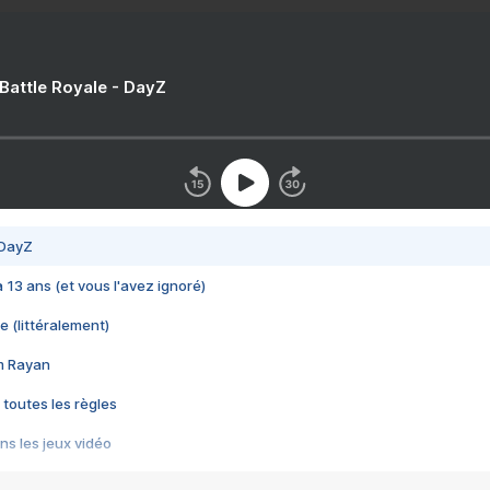
 Battle Royale - DayZ
 DayZ
 a 13 ans (et vous l'avez ignoré)
e (littéralement)
im Rayan
 toutes les règles
s les jeux vidéo
us choquant de Rockstar ? - Le scandale BULLY