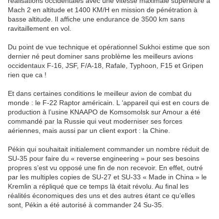
réalisations occidentales avec une vitesse maximale supérieure à
Mach 2 en altitude et 1400 KM/H en mission de pénétration à
basse altitude. Il affiche une endurance de 3500 km sans
ravitaillement en vol.
Du point de vue technique et opérationnel Sukhoi estime que son
dernier né peut dominer sans problème les meilleurs avions
occidentaux F-16, JSF, F/A-18, Rafale, Typhoon, F15 et Gripen
rien que ca !
Et dans certaines conditions le meilleur avion de combat du
monde : le F-22 Raptor américain. L ‘appareil qui est en cours de
production à l’usine KNAAPO de Komsomolsk sur Amour a été
commandé par la Russie qui veut moderniser ses forces
aériennes, mais aussi par un client export : la Chine.
Pékin qui souhaitait initialement commander un nombre réduit de
SU-35 pour faire du « reverse engineering » pour ses besoins
propres s’est vu opposé une fin de non recevoir. En effet, outré
par les multiples copies de SU-27 et SU-33 « Made in China » le
Kremlin a répliqué que ce temps là était révolu. Au final les
réalités économiques des uns et des autres étant ce qu’elles
sont, Pékin a été autorisé à commander 24 Su-35.