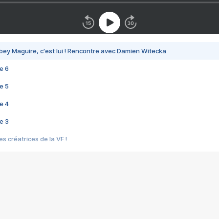
bey Maguire, c'est lui ! Rencontre avec Damien Witecka
e 6
e 5
e 4
e 3
s créatrices de la VF !
e 2
e 1
e Mektoub My Love arrive enfin ! Rencontre avec Shaïn Boumedine et Sal
i : après Toni en famille