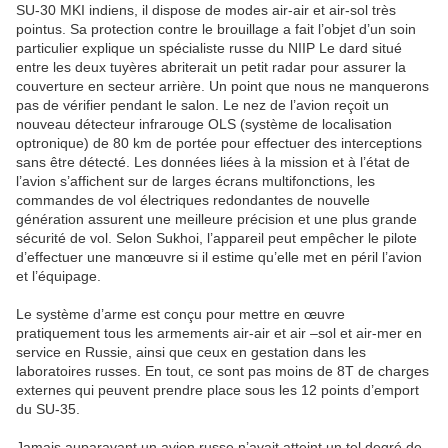
SU-30 MKI indiens, il dispose de modes air-air et air-sol très
pointus. Sa protection contre le brouillage a fait l’objet d’un soin
particulier explique un spécialiste russe du NIIP Le dard situé
entre les deux tuyères abriterait un petit radar pour assurer la
couverture en secteur arrière. Un point que nous ne manquerons
pas de vérifier pendant le salon. Le nez de l’avion reçoit un
nouveau détecteur infrarouge OLS (système de localisation
optronique) de 80 km de portée pour effectuer des interceptions
sans être détecté. Les données liées à la mission et à l’état de
l’avion s’affichent sur de larges écrans multifonctions, les
commandes de vol électriques redondantes de nouvelle
génération assurent une meilleure précision et une plus grande
sécurité de vol. Selon Sukhoi, l’appareil peut empêcher le pilote
d’effectuer une manœuvre si il estime qu’elle met en péril l’avion
et l’équipage.
Le système d’arme est conçu pour mettre en œuvre
pratiquement tous les armements air-air et air –sol et air-mer en
service en Russie, ainsi que ceux en gestation dans les
laboratoires russes. En tout, ce sont pas moins de 8T de charges
externes qui peuvent prendre place sous les 12 points d’emport
du SU-35.
Jamais auparavant un avion russe n’avait atteint un tel degré de