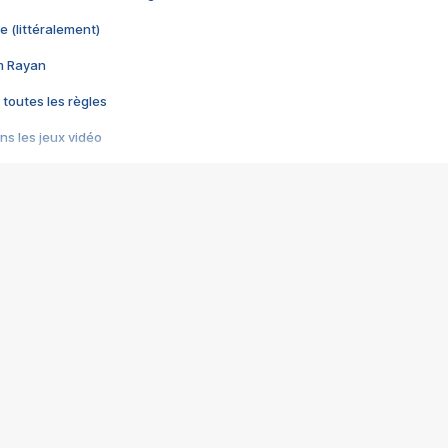
e (littéralement)
im Rayan
 toutes les règles
s les jeux vidéo
us choquant de Rockstar ? - Le scandale BULLY
e plus moche de Steam
du RÊVE tourne au CAUCHEMAR
pendant 8 heures
it… à tort
umiliés par un jeu vidéo
ire - Final Fantasy 8
ti un empire - Age of Empires