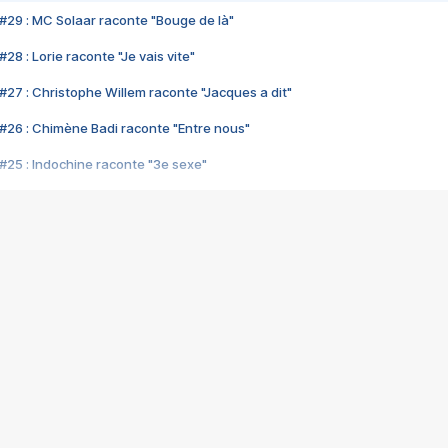
#29 : MC Solaar raconte "Bouge de là"
28 : Lorie raconte "Je vais vite"
#27 : Christophe Willem raconte "Jacques a dit"
#26 : Chimène Badi raconte "Entre nous"
#25 : Indochine raconte "3e sexe"
#24 : Zaho raconte "C'est chelou"
#23 : Patrick Bruel raconte "Au café des délices"
#22 : Kyo raconte "Le chemin"
#21 : Nolwenn Leroy raconte "Cassé"
#20 : Patrick Hernandez raconte "Born to be alive"
#19 : Lorie raconte "Près de moi"
#18 : Michael Jones raconte "A nos actes manqués" (avec Jean-Jacque