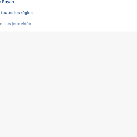
im Rayan
 toutes les règles
s les jeux vidéo
us choquant de Rockstar ? - Le scandale BULLY
e plus moche de Steam
du RÊVE tourne au CAUCHEMAR
pendant 8 heures
it… à tort
umiliés par un jeu vidéo
ire - Final Fantasy 8
ti un empire - Age of Empires
story DOFUS
tard, il crée l'un des pires jeux de tous les temps, MindsEye.