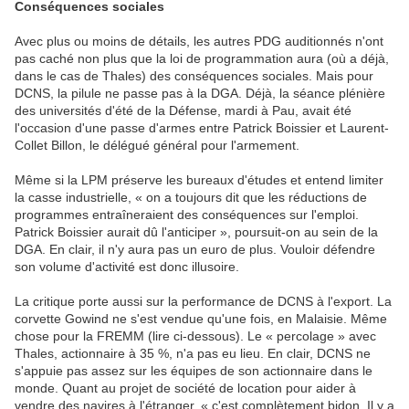
Conséquences sociales
Avec plus ou moins de détails, les autres PDG auditionnés n'ont
pas caché non plus que la loi de programmation aura (où a déjà,
dans le cas de Thales) des conséquences sociales. Mais pour
DCNS, la pilule ne passe pas à la DGA. Déjà, la séance plénière
des universités d'été de la Défense, mardi à Pau, avait été
l'occasion d'une passe d'armes entre Patrick Boissier et Laurent-
Collet Billon, le délégué général pour l'armement.
Même si la LPM préserve les bureaux d'études et entend limiter
la casse industrielle, « on a toujours dit que les réductions de
programmes entraîneraient des conséquences sur l'emploi.
Patrick Boissier aurait dû l'anticiper », poursuit-on au sein de la
DGA. En clair, il n'y aura pas un euro de plus. Vouloir défendre
son volume d'activité est donc illusoire.
La critique porte aussi sur la performance de DCNS à l'export. La
corvette Gowind ne s'est vendue qu'une fois, en Malaisie. Même
chose pour la FREMM (lire ci-dessous). Le « percolage » avec
Thales, actionnaire à 35 %, n'a pas eu lieu. En clair, DCNS ne
s'appuie pas assez sur les équipes de son actionnaire dans le
monde. Quant au projet de société de location pour aider à
vendre des navires à l'étranger, « c'est complètement bidon. Il y a