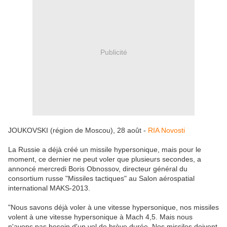
Publicité
JOUKOVSKI (région de Moscou), 28 août -
RIA Novosti
La Russie a déjà créé un missile hypersonique, mais pour le
moment, ce dernier ne peut voler que plusieurs secondes, a
annoncé mercredi Boris Obnossov, directeur général du
consortium russe "Missiles tactiques" au Salon aérospatial
international MAKS-2013.
"Nous savons déjà voler à une vitesse hypersonique, nos missiles
volent à une vitesse hypersonique à Mach 4,5. Mais nous
n'avons pas besoin d'un vol de brève durée. Nos missiles doivent