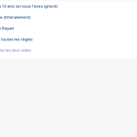
 a 13 ans (et vous l'avez ignoré)
e (littéralement)
im Rayan
 toutes les règles
s les jeux vidéo
us choquant de Rockstar ? - Le scandale BULLY
e plus moche de Steam
du RÊVE tourne au CAUCHEMAR
pendant 8 heures
it… à tort
umiliés par un jeu vidéo
ire - Final Fantasy 8