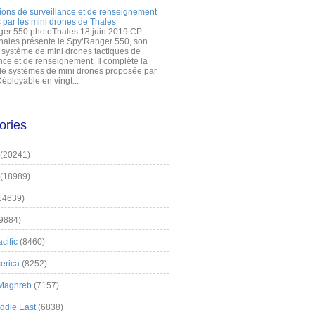
ions de surveillance et de renseignement
 par les mini drones de Thales
er 550 photoThales 18 juin 2019 CP
hales présente le Spy’Ranger 550, son
système de mini drones tactiques de
nce et de renseignement. Il complète la
 systèmes de mini drones proposée par
éployable en vingt...
ories
(20241)
(18989)
14639)
9884)
cific
(8460)
erica
(8252)
 Maghreb
(7157)
iddle East
(6838)