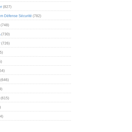
er
(827)
m Défense Sécurité
(782)
(748)
A
(730)
y
(726)
5)
5)
54)
(646)
9)
(615)
)
4)