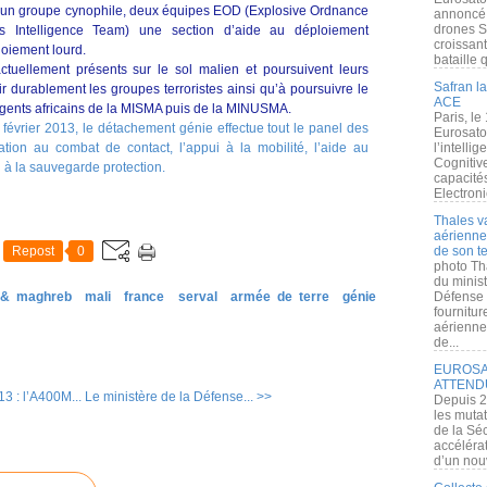
), un groupe cynophile, deux équipes EOD (Explosive Ordnance
annoncé l
drones S
 Intelligence Team) une section d’aide au déploiement
croissan
loiement lourd.
bataille q
actuellement présents sur le sol malien et poursuivent leurs
Safran la
ir durablement les groupes terroristes ainsi qu’à poursuivre le
ACE
ingents africains de la MISMA puis de la MINUSMA.
Paris, le
Eurosato
l’intelli
Cognitive
capacité
Electroni
Thales v
aérienne 
Repost
0
de son te
photo Th
du minist
a & maghreb
mali
france
serval
armée de terre
génie
Défense 
fournitu
aérienne
de...
EUROSAT
ATTEND
3 : l’A400M...
Le ministère de la Défense... >>
Depuis 2
les muta
de la Sé
accélérat
d’un nouv