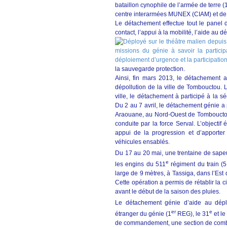
bataillon cynophile de l’armée de terre (
centre interarmées MUNEX (CIAM) et de
Le détachement effectue tout le panel 
contact, l’appui à la mobilité, l’aide au 
la sauvegarde protection.
Ainsi, fin mars 2013, le détachement a
dépollution de la ville de Tombouctou. L
ville, le détachement à participé à la s
Du 2 au 7 avril, le détachement génie a
Araouane, au Nord-Ouest de Tombouctou
conduite par la force Serval. L’objectif 
appui de la progression et d’apporte
véhicules ensablés.
Du 17 au 20 mai, une trentaine de sape
e
les engins du 511
régiment du train (
large de 9 mètres, à Tassiga, dans l’Est 
Cette opération a permis de rétablir la
avant le début de la saison des pluies.
Le détachement génie d’aide au dép
er
e
étranger du génie (1
REG), le 31
et le
de commandement, une section de comba