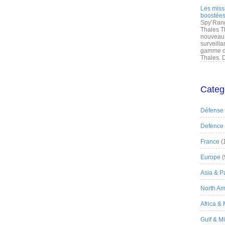
Les miss
boostées
Spy’Rang
Thales T
nouveau 
surveilla
gamme de
Thales. D
Categ
Défense
Defence
France
(
Europe
(
Asia & Pa
North Am
Africa &
Gulf & M