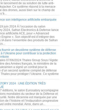
e lancement de sa solution de lutte anti-
kyjacker. Ce système répond à la menace
te des drones, aussi bien sur le champ de
u’à...
nce son intelligence artificielle embarquée
 19 juin 2024 À l’occasion du salon
ry 2024, Safran Electronics & Defense lance
gence artificielle ACE, pour « Advanced
 Engine ». Son objectif est d’intégrer des
s IA dans l’ensemble des produits de Safran
cs...
a fournir un deuxième système de défense
à l’Ukraine pour contribuer à la protection
rritoire
ales 07/06/2024 Thales Group Sous l’égide
ère des Armées français, le ministère de la
ukrainien a signé un contrat pour la
re d’un second système complet de défense
 Thales pour protéger l’Ukraine. Ce système
ORY 2024 : UNE ÉDITION TRÈS
UE
7 éditions, le salon Eurosatory accompagne
tions mondiales du secteur de la Défense et
curité. Notre décennie est marquée par une
ion de l’histoire et l’instauration progressive
el ordre mondial. Ainsi, dans un...