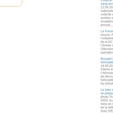
Collecte 
sang vers
22.06.20
nationale
collecte
armées s
Invalide
annuel,..
Le Forum
source: 
l’initiat
de la DC
l’Armée 
(Structur
opération
Bourget 
hélicopt
18.06.20
53ème éd
l’Aérona
de découv
hélicopt
du minist
Le futur
se prépa
photo Th
IVEN, la 
mise en r
de la dé
Avec IVEN