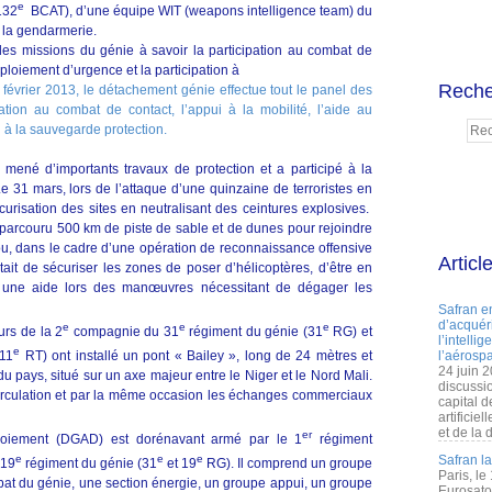
e
132
BCAT), d’une équipe WIT (weapons intelligence team) du
 la gendarmerie.
des missions du génie à savoir la participation au combat de
déploiement d’urgence et la participation à
Reche
 mené d’importants travaux de protection et a participé à la
e 31 mars, lors de l’attaque d’une quinzaine de terroristes en
écurisation des sites en neutralisant des ceintures explosives.
 parcouru 500 km de piste de sable et de dunes pour rejoindre
, dans le cadre d’une opération de reconnaissance offensive
Articl
était de sécuriser les zones de poser d’hélicoptères, d’être en
r une aide lors des manœuvres nécessitant de dégager les
Safran e
d’acquéri
e
e
e
urs de la 2
compagnie du 31
régiment du génie (31
RG) et
l’intelli
e
511
RT) ont installé un pont « Bailey », long de 24 mètres et
l’aérospa
24 juin 
du pays, situé sur un axe majeur entre le Niger et le Nord Mali.
discussi
 circulation et par la même occasion les échanges commerciaux
capital d
artificie
et de la 
er
loiement (DGAD) est dorénavant armé par le 1
régiment
e
e
e
Safran l
 19
régiment du génie (31
et 19
RG). Il comprend un groupe
Paris, le
t du génie, une section énergie, un groupe appui, un groupe
Eurosato