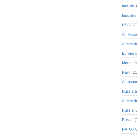
Industry
Industrie
USA
(37
Air Force
Armée de
Europe 
Marine N
Navy
(21
Aerospa
Russia 
Armée de 
Russia
(
Russie
(
NATO - 