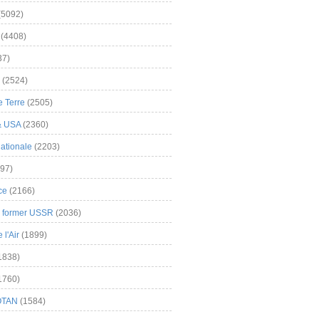
(5092)
(4408)
37)
(2524)
 Terre
(2505)
& USA
(2360)
ationale
(2203)
97)
ce
(2166)
& former USSR
(2036)
l'Air
(1899)
1838)
1760)
OTAN
(1584)