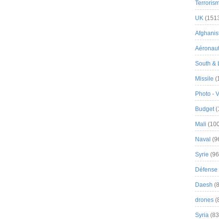
Terroris
UK
(151
Afghanist
Aéronau
South & 
Missile
(
Photo - 
Budget
(
Mali
(100
Naval
(9
Syrie
(96
Défense 
Daesh
(8
drones
(
Syria
(83