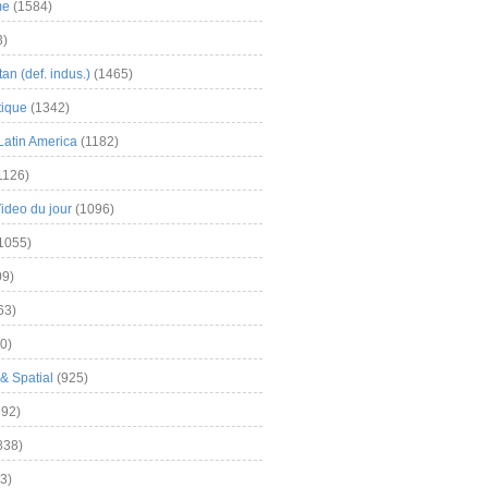
me
(1584)
3)
an (def. indus.)
(1465)
tique
(1342)
Latin America
(1182)
1126)
Video du jour
(1096)
1055)
9)
63)
0)
& Spatial
(925)
92)
838)
3)