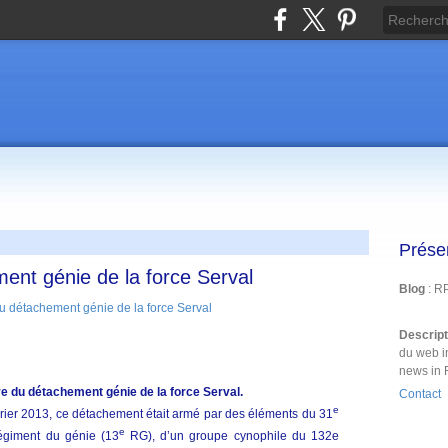
Prése
ment génie de la force Serval
Blog
: R
Descrip
du web i
news in 
lève du détachement génie de la force Serval.
Contact
e
vrier 2013, ce détachement était armé par des éléments du 31
e
giment du génie (13
RG), d’un groupe cynophile du 132e