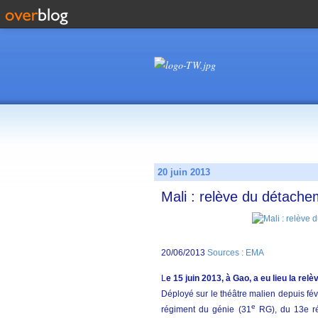
20 juin 2013
Mali : relève du détache
20/06/2013
Sources : EMA
L
e 15 juin 2013, à Gao, a eu lieu la re
Déployé sur le théâtre malien depuis fé
e
régiment du génie (31
RG), du 13e ré