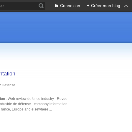
Connexion
+
Créer mon blog
ntation
P Defense
tion
: Web review defence industry - Revue
ndustrie de défense - company information -
France, Europe and elsewhere ...