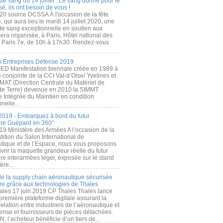
de sang du 14 juillet : Le sang donné pour le
é, ils ont besoin de vous !
20 source DCSSA À l'occasion de la fête
, qui aura lieu le mardi 14 juillet 2020, une
 de sang exceptionnelle en soutien aux
era organisée, à Paris, Hôtel national des
s Paris 7e, de 10h à 17h30. Rendez-vous
.
 Entreprises Défense 2019
FED Manifestation biennale créée en 1989 à
ive conjointe de la CCI Val-d’Oise/ Yvelines et
MAT (Direction Centrale du Matériel de
de Terre) devenue en 2010 la SIMMT
e Intégrée du Maintien en condition
nelle...
2019 - Embarquez à bord du futur
ère Guépard en 360°
19 Ministère des Armées A l’occasion de la
ition du Salon International de
utique et de l’Espace, nous vous proposons
rir la maquette grandeur réelle du futur
ère interarmées léger, exposée sur le stand
ère...
 de la supply chain aéronautique sécurisée
re grâce aux technologies de Thales
ales 17 juin 2019 CP Thales Thales lance
première plateforme digitale assurant la
elation entre industriels de l’aéronautique et
fense et fournisseurs de pièces détachées.
, l’acheteur bénéficie d’un tiers de...