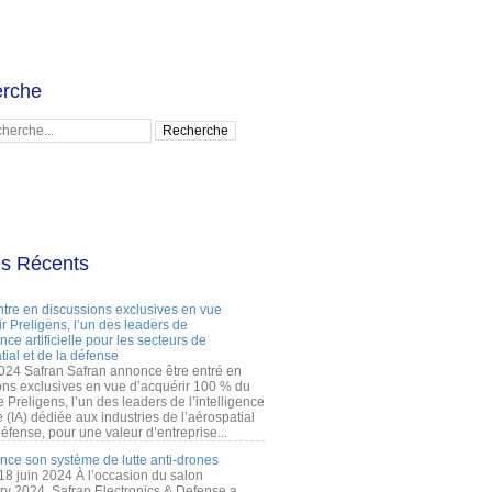
rche
es Récents
ntre en discussions exclusives en vue
r Preligens, l’un des leaders de
gence artificielle pour les secteurs de
tial et de la défense
2024 Safran Safran annonce être entré en
ons exclusives en vue d’acquérir 100 % du
e Preligens, l’un des leaders de l’intelligence
lle (IA) dédiée aux industries de l’aérospatial
défense, pour une valeur d’entreprise...
ance son système de lutte anti-drones
 18 juin 2024 À l’occasion du salon
ry 2024, Safran Electronics & Defense a