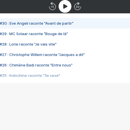
#30 : Eve Angeli raconte "Avant de partir"
#29 : MC Solaar raconte "Bouge de là"
28 : Lorie raconte "Je vais vite"
#27 : Christophe Willem raconte "Jacques a dit"
#26 : Chimène Badi raconte "Entre nous"
#25 : Indochine raconte "3e sexe"
#24 : Zaho raconte "C'est chelou"
#23 : Patrick Bruel raconte "Au café des délices"
#22 : Kyo raconte "Le chemin"
#21 : Nolwenn Leroy raconte "Cassé"
#20 : Patrick Hernandez raconte "Born to be alive"