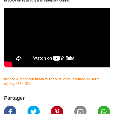
le tracé du réseau est maintenant connu.
#Africa & Maghreb
#Mali
#France
#Serval
#Armée de Terre
#Army
#31e RG
Partager