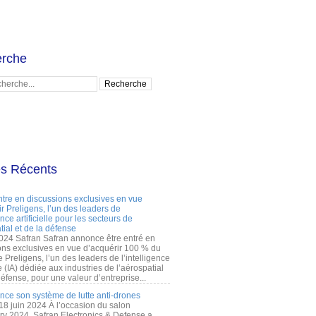
rche
es Récents
ntre en discussions exclusives en vue
r Preligens, l’un des leaders de
gence artificielle pour les secteurs de
tial et de la défense
2024 Safran Safran annonce être entré en
ons exclusives en vue d’acquérir 100 % du
e Preligens, l’un des leaders de l’intelligence
lle (IA) dédiée aux industries de l’aérospatial
défense, pour une valeur d’entreprise...
ance son système de lutte anti-drones
 18 juin 2024 À l’occasion du salon
ry 2024, Safran Electronics & Defense a