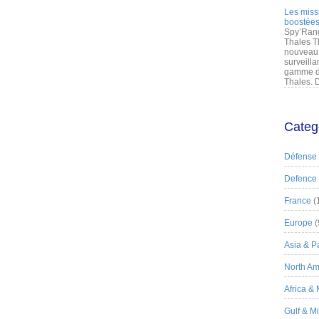
Les miss
boostées
Spy’Rang
Thales T
nouveau 
surveilla
gamme de
Thales. D
Categ
Défense
Defence
France
(
Europe
(
Asia & Pa
North Am
Africa &
Gulf & M