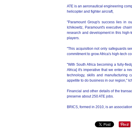
ATE is an aeronautical engineering comp
helicopter and fighter aircraft,
"Paramount Group's success lies in our 
Ichikowitz, Paramount's executive chairm
research and development in this high-te
players.
"This acquisition not only safeguards se
commitment to grow Africa's high-tech c
"With South Africa becoming a fully-fle
Africa] it's imperative that we enter a
technology, skills and manufacturing ca
appetite to do business in our region," Ic
Financial and other details of the transa
preserve about 250 ATE jobs.
BRICS, formed in 2010, is an association