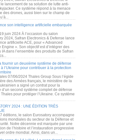
e lancement de sa solution de lutte anti-
kyjacker. Ce système répond à la menace
te des drones, aussi bien sur le champ de
u’à...
nce son intelligence artificielle embarquée
 19 juin 2024 À l’occasion du salon
ry 2024, Safran Electronics & Defense lance
gence artificielle ACE, pour « Advanced
 Engine ». Son objectif est d’intégrer des
s IA dans l’ensemble des produits de Safran
cs...
a fournir un deuxième système de défense
à l’Ukraine pour contribuer à la protection
rritoire
ales 07/06/2024 Thales Group Sous l’égide
ère des Armées français, le ministère de la
ukrainien a signé un contrat pour la
re d’un second système complet de défense
 Thales pour protéger l’Ukraine. Ce système
ORY 2024 : UNE ÉDITION TRÈS
UE
7 éditions, le salon Eurosatory accompagne
tions mondiales du secteur de la Défense et
curité. Notre décennie est marquée par une
ion de l’histoire et l’instauration progressive
el ordre mondial. Ainsi, dans un...