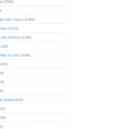
me
(1584)
3)
an (def. indus.)
(1465)
tique
(1342)
Latin America
(1182)
1126)
Video du jour
(1096)
1055)
9)
63)
0)
& Spatial
(925)
92)
838)
3)