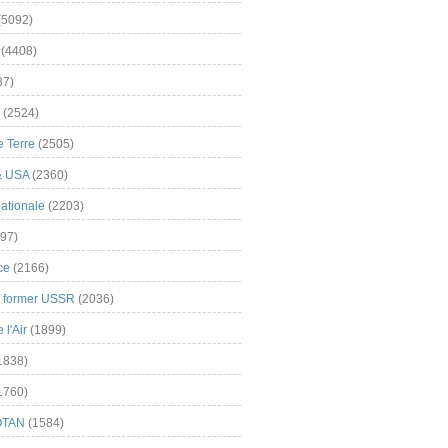
(5092)
(4408)
37)
(2524)
 Terre
(2505)
& USA
(2360)
ationale
(2203)
97)
ce
(2166)
& former USSR
(2036)
l'Air
(1899)
1838)
1760)
OTAN
(1584)