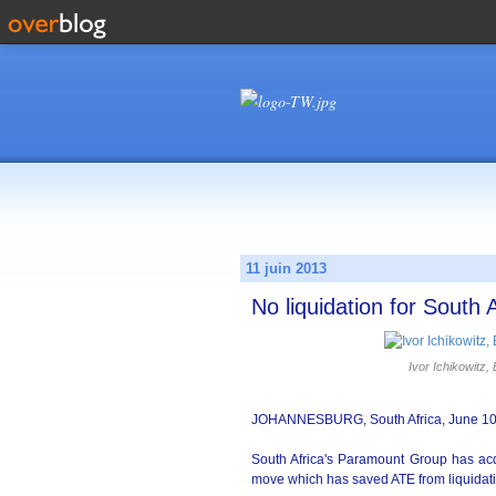
11 juin 2013
No liquidation for South 
Ivor Ichikowitz
JOHANNESBURG, South Africa, June 1
South Africa's Paramount Group has ac
move which has saved ATE from liquidati