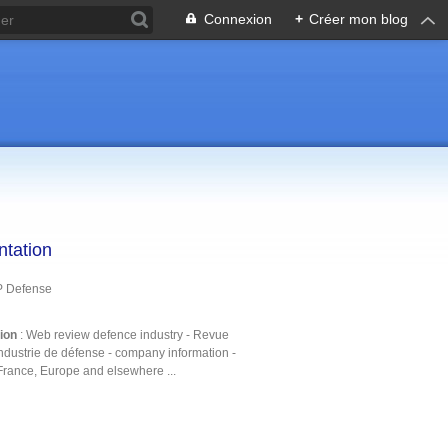
Connexion
+
Créer mon blog
ntation
P Defense
tion
: Web review defence industry - Revue
ndustrie de défense - company information -
France, Europe and elsewhere ...