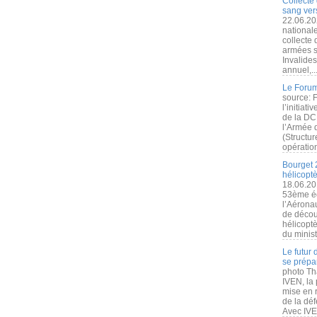
Collecte 
sang vers
22.06.20
nationale
collecte
armées s
Invalide
annuel,..
Le Forum
source: 
l’initiat
de la DC
l’Armée 
(Structur
opération
Bourget 
hélicopt
18.06.20
53ème éd
l’Aérona
de découv
hélicopt
du minist
Le futur
se prépa
photo Th
IVEN, la 
mise en r
de la dé
Avec IVEN