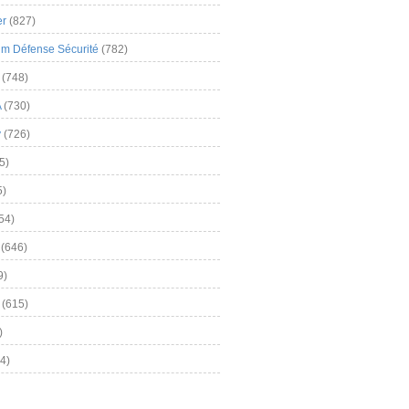
er
(827)
m Défense Sécurité
(782)
(748)
A
(730)
y
(726)
5)
5)
54)
(646)
9)
(615)
)
4)