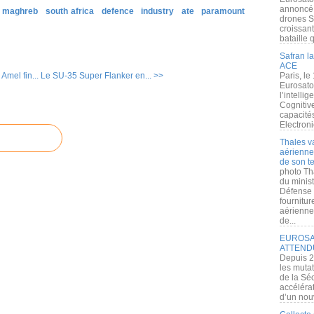
annoncé l
& maghreb
south africa
defence
industry
ate
paramount
drones S
croissan
bataille q
Safran la
ACE
Amel fin...
Le SU-35 Super Flanker en... >>
Paris, le
Eurosato
l’intelli
Cognitive
capacité
Electroni
Thales v
aérienne 
de son te
photo Th
du minist
Défense 
fournitu
aérienne
de...
EUROSAT
ATTEND
Depuis 2
les muta
de la Sé
accélérat
d’un nouv