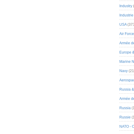
Industry
Industrie
USA
(37
Air Force
Armée de
Europe 
Marine N
Navy
(21
Aerospa
Russia 
Armée de 
Russia
(
Russie
(
NATO - 