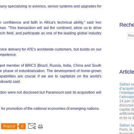
any specializing in avionics, sensor systems and upgrades for
confidence and faith in Africa's technical ability," said Ivor
Reche
an. "This transaction will aid the continent, allow us to drive
ch field, and participate as one of the leading global industry
rvice delivery for ATE's worldwide customers, but builds on our
ompetence.
dged member of BRICS [Brazil, Russia, India, China and South
 new phase of industrialization. The development of home-grown
Articl
pabilities are crucial if we are to capitalize on the world's
hikowitz said.
Safran e
d’acquéri
ction were not disclosed but Paramount said its acquisition will
l’intelli
l’aérospa
24 juin 
discussi
 for promotion of the national economies of emerging nations.
capital d
artificie
et de la 
Safran l
Repost
0
Paris, le
Eurosato