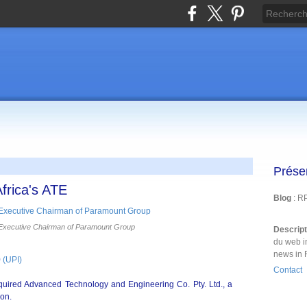
Prése
Africa's ATE
Blog
: R
, Executive Chairman of Paramount Group
Descrip
du web i
news in 
0
(UPI)
Contact
quired Advanced Technology and Engineering Co. Pty. Ltd., a
on.