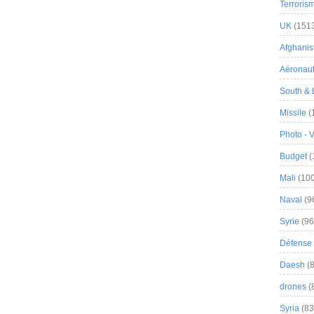
Terroris
UK
(151
Afghanist
Aéronau
South & 
Missile
(
Photo - 
Budget
(
Mali
(100
Naval
(9
Syrie
(96
Défense 
Daesh
(8
drones
(
Syria
(83