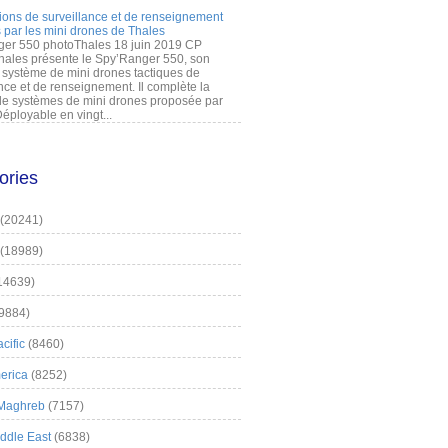
ions de surveillance et de renseignement
 par les mini drones de Thales
er 550 photoThales 18 juin 2019 CP
hales présente le Spy’Ranger 550, son
système de mini drones tactiques de
nce et de renseignement. Il complète la
 systèmes de mini drones proposée par
éployable en vingt...
ories
(20241)
(18989)
14639)
9884)
cific
(8460)
erica
(8252)
 Maghreb
(7157)
iddle East
(6838)