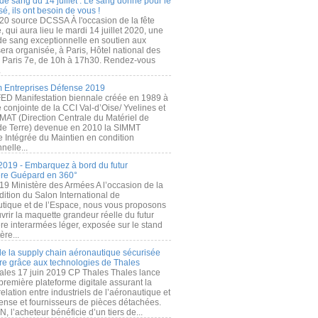
de sang du 14 juillet : Le sang donné pour le
é, ils ont besoin de vous !
20 source DCSSA À l'occasion de la fête
, qui aura lieu le mardi 14 juillet 2020, une
 de sang exceptionnelle en soutien aux
era organisée, à Paris, Hôtel national des
s Paris 7e, de 10h à 17h30. Rendez-vous
.
 Entreprises Défense 2019
FED Manifestation biennale créée en 1989 à
ive conjointe de la CCI Val-d’Oise/ Yvelines et
MAT (Direction Centrale du Matériel de
de Terre) devenue en 2010 la SIMMT
e Intégrée du Maintien en condition
nelle...
2019 - Embarquez à bord du futur
ère Guépard en 360°
19 Ministère des Armées A l’occasion de la
ition du Salon International de
utique et de l’Espace, nous vous proposons
rir la maquette grandeur réelle du futur
ère interarmées léger, exposée sur le stand
ère...
 de la supply chain aéronautique sécurisée
re grâce aux technologies de Thales
ales 17 juin 2019 CP Thales Thales lance
première plateforme digitale assurant la
elation entre industriels de l’aéronautique et
fense et fournisseurs de pièces détachées.
, l’acheteur bénéficie d’un tiers de...