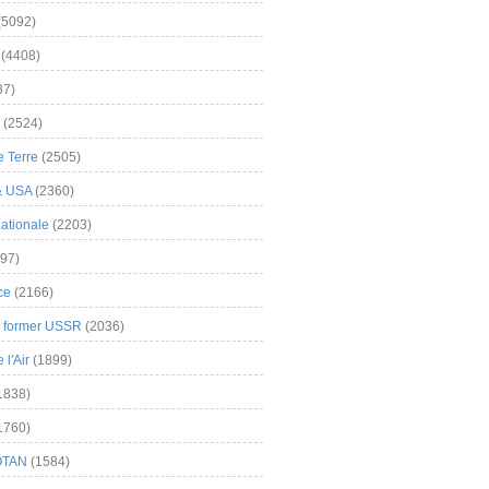
(5092)
(4408)
37)
(2524)
 Terre
(2505)
& USA
(2360)
ationale
(2203)
97)
ce
(2166)
& former USSR
(2036)
l'Air
(1899)
1838)
1760)
OTAN
(1584)