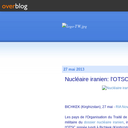
27 mai 2013
Nucléaire iranien: l'OTSC
BICHKEK (Kirghizstan), 27 mai -
RIA Nov
Les pays de l'Organisation du Traité de
militaire du
dossier nucléaire iranien
, 
l'OTSC signée lundi à Bichkek (Kirghizst