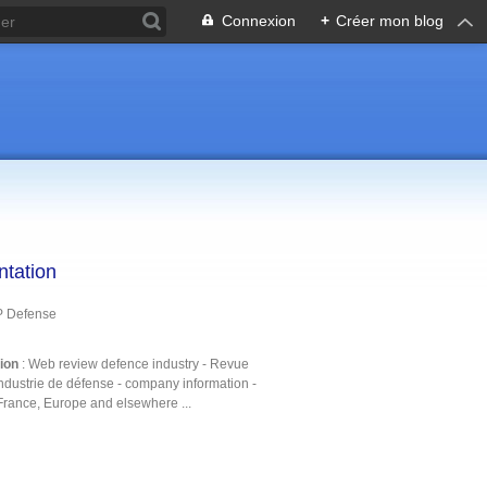
Connexion
+
Créer mon blog
ntation
P Defense
tion
: Web review defence industry - Revue
ndustrie de défense - company information -
France, Europe and elsewhere ...