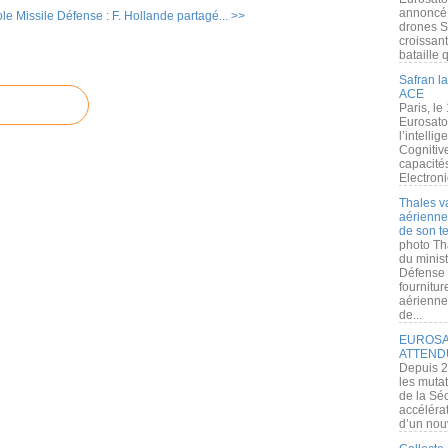
annoncé l
le Missile
Défense : F. Hollande partagé... >>
drones S
croissan
bataille q
Safran la
ACE
Paris, le
Eurosato
l’intelli
Cognitive
capacité
Electroni
Thales v
aérienne 
de son te
photo Th
du minist
Défense 
fournitu
aérienne
de...
EUROSAT
ATTEND
Depuis 2
les muta
de la Sé
accélérat
d’un nouv