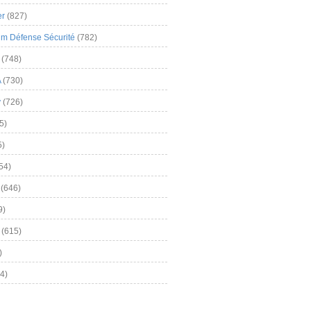
er
(827)
m Défense Sécurité
(782)
(748)
A
(730)
y
(726)
5)
5)
54)
(646)
9)
(615)
)
4)