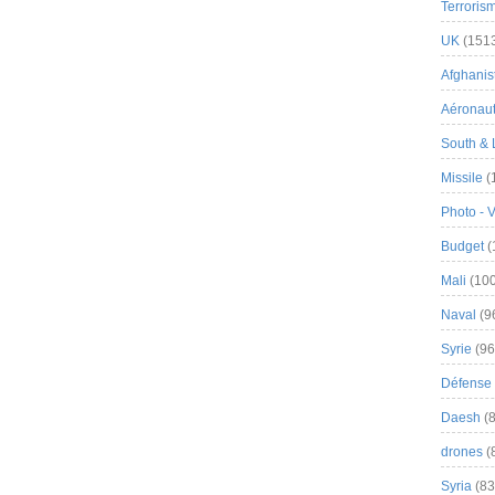
Terroris
UK
(151
Afghanist
Aéronau
South & 
Missile
(
Photo - 
Budget
(
Mali
(100
Naval
(9
Syrie
(96
Défense 
Daesh
(8
drones
(
Syria
(83