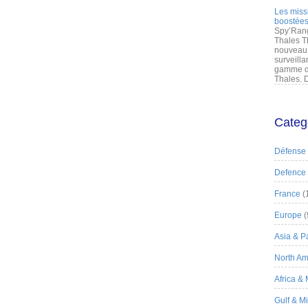
Les miss
boostées
Spy’Rang
Thales T
nouveau 
surveilla
gamme de
Thales. D
Categ
Défense
Defence
France
(
Europe
(
Asia & Pa
North Am
Africa &
Gulf & M