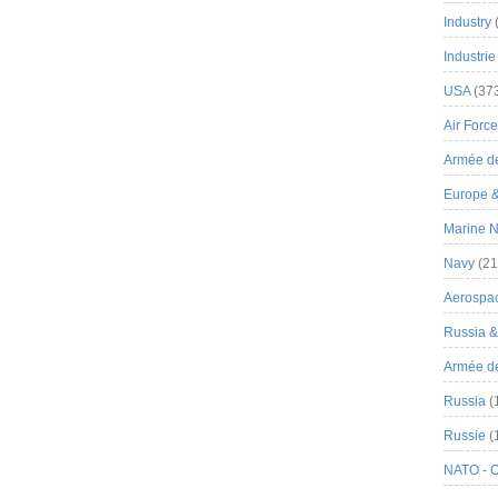
Industry
Industrie
USA
(37
Air Force
Armée de
Europe 
Marine N
Navy
(21
Aerospa
Russia 
Armée de 
Russia
(
Russie
(
NATO - 