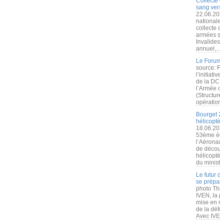
Collecte 
sang vers
22.06.20
nationale
collecte
armées s
Invalide
annuel,..
Le Forum
source: 
l’initiat
de la DC
l’Armée 
(Structur
opération
Bourget 
hélicopt
18.06.20
53ème éd
l’Aérona
de découv
hélicopt
du minist
Le futur
se prépa
photo Th
IVEN, la 
mise en r
de la dé
Avec IVEN