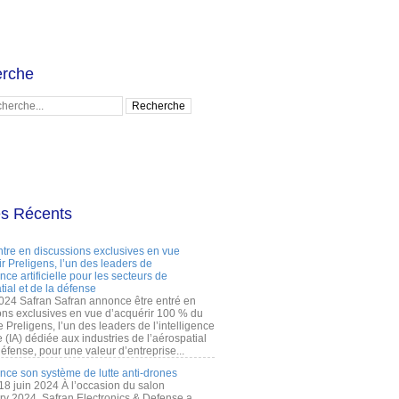
rche
es Récents
ntre en discussions exclusives en vue
r Preligens, l’un des leaders de
gence artificielle pour les secteurs de
tial et de la défense
2024 Safran Safran annonce être entré en
ons exclusives en vue d’acquérir 100 % du
e Preligens, l’un des leaders de l’intelligence
lle (IA) dédiée aux industries de l’aérospatial
défense, pour une valeur d’entreprise...
ance son système de lutte anti-drones
 18 juin 2024 À l’occasion du salon
ry 2024, Safran Electronics & Defense a