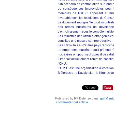
"Un scénario de confrontation sur fond d'
de conséquences imprévisibles pour l
membres de l'OTSC appellent à faire
invariablement les résolutions du Conseil 
Le document souligne "le droit incontesta
des armes nucléaires de développer 
d'enrichissement sous le contrôle multifo
Les ministres des Affaires étrangères con
constitue une mesure contreproductive.
Les Etats-Unis et d'autres pays reproche
du programme nucléaire qu'il prétend réa
nucléaires ont pour seul objectif de satis
L'Iran fait actuellement l'objet de sanct
l'ONU.
L'OTSC est une organisation à vocation p
Biélorussie, le Kazakhstan, le Kirghizstan
Published by RP Defense
dans
gulf & mi
commenter cet article
…