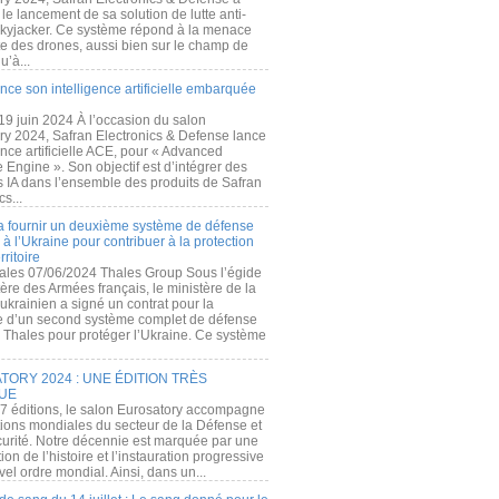
e lancement de sa solution de lutte anti-
kyjacker. Ce système répond à la menace
te des drones, aussi bien sur le champ de
u’à...
nce son intelligence artificielle embarquée
 19 juin 2024 À l’occasion du salon
ry 2024, Safran Electronics & Defense lance
gence artificielle ACE, pour « Advanced
 Engine ». Son objectif est d’intégrer des
s IA dans l’ensemble des produits de Safran
cs...
a fournir un deuxième système de défense
à l’Ukraine pour contribuer à la protection
rritoire
ales 07/06/2024 Thales Group Sous l’égide
ère des Armées français, le ministère de la
ukrainien a signé un contrat pour la
re d’un second système complet de défense
 Thales pour protéger l’Ukraine. Ce système
ORY 2024 : UNE ÉDITION TRÈS
UE
7 éditions, le salon Eurosatory accompagne
tions mondiales du secteur de la Défense et
curité. Notre décennie est marquée par une
ion de l’histoire et l’instauration progressive
el ordre mondial. Ainsi, dans un...