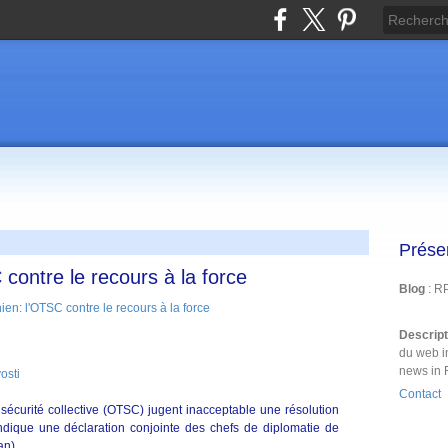
Prése
 contre le recours à la force
Blog
: R
Descrip
du web i
news in 
osti
Contact
 sécurité collective (OTSC) jugent inacceptable une résolution
indique une déclaration conjointe des chefs de diplomatie de
an).