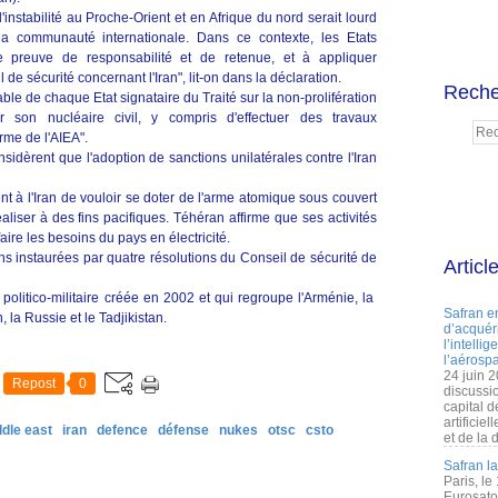
instabilité au Proche-Orient et en Afrique du nord serait lourd
a communauté internationale. Dans ce contexte, les Etats
 preuve de responsabilité et de retenue, et à appliquer
de sécurité concernant l'Iran", lit-on dans la déclaration.
Reche
ble de chaque Etat signataire du Traité sur la non-prolifération
son nucléaire civil, y compris d'effectuer des travaux
rme de l'AIEA".
sidèrent que l'adoption de sanctions unilatérales contre l'Iran
nt à l'Iran de vouloir se doter de l'arme atomique sous couvert
liser à des fins pacifiques. Téhéran affirme que ses activités
faire les besoins du pays en électricité.
ions instaurées par quatre résolutions du Conseil de sécurité de
Articl
olitico-militaire créée en 2002 et qui regroupe l'Arménie, la
Safran e
, la Russie et le Tadjikistan.
d’acquéri
l’intelli
l’aérospa
24 juin 
Repost
0
discussi
capital d
artificie
ddle east
iran
defence
défense
nukes
otsc
csto
et de la 
Safran l
Paris, le
Eurosato