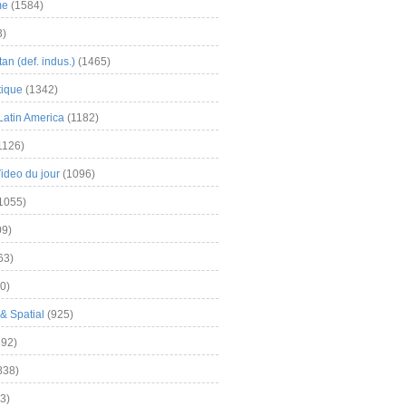
me
(1584)
3)
an (def. indus.)
(1465)
tique
(1342)
Latin America
(1182)
1126)
Video du jour
(1096)
1055)
9)
63)
0)
& Spatial
(925)
92)
838)
3)