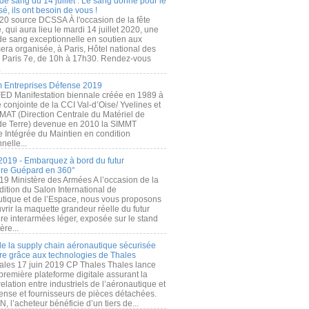
de sang du 14 juillet : Le sang donné pour le
é, ils ont besoin de vous !
20 source DCSSA À l'occasion de la fête
, qui aura lieu le mardi 14 juillet 2020, une
 de sang exceptionnelle en soutien aux
era organisée, à Paris, Hôtel national des
s Paris 7e, de 10h à 17h30. Rendez-vous
.
 Entreprises Défense 2019
FED Manifestation biennale créée en 1989 à
ive conjointe de la CCI Val-d’Oise/ Yvelines et
MAT (Direction Centrale du Matériel de
de Terre) devenue en 2010 la SIMMT
e Intégrée du Maintien en condition
nelle...
2019 - Embarquez à bord du futur
ère Guépard en 360°
19 Ministère des Armées A l’occasion de la
ition du Salon International de
utique et de l’Espace, nous vous proposons
rir la maquette grandeur réelle du futur
ère interarmées léger, exposée sur le stand
ère...
 de la supply chain aéronautique sécurisée
re grâce aux technologies de Thales
ales 17 juin 2019 CP Thales Thales lance
première plateforme digitale assurant la
elation entre industriels de l’aéronautique et
fense et fournisseurs de pièces détachées.
, l’acheteur bénéficie d’un tiers de...