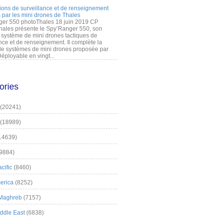
ions de surveillance et de renseignement
 par les mini drones de Thales
er 550 photoThales 18 juin 2019 CP
hales présente le Spy’Ranger 550, son
système de mini drones tactiques de
nce et de renseignement. Il complète la
 systèmes de mini drones proposée par
éployable en vingt...
ories
(20241)
(18989)
14639)
9884)
cific
(8460)
erica
(8252)
 Maghreb
(7157)
iddle East
(6838)