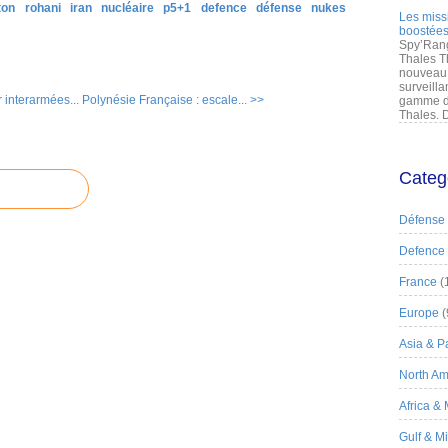
ton
rohani
iran
nucléaire
p5+1
defence
défense
nukes
Les miss
boostées
Spy’Rang
Thales T
nouveau 
surveilla
 interarmées...
Polynésie Française : escale... >>
gamme de
Thales. D
Categ
Défense
Defence
France
(
Europe
(
Asia & Pa
North Am
Africa &
Gulf & M