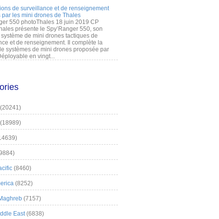
ions de surveillance et de renseignement
 par les mini drones de Thales
er 550 photoThales 18 juin 2019 CP
hales présente le Spy’Ranger 550, son
système de mini drones tactiques de
nce et de renseignement. Il complète la
 systèmes de mini drones proposée par
éployable en vingt...
ories
(20241)
(18989)
14639)
9884)
cific
(8460)
erica
(8252)
 Maghreb
(7157)
iddle East
(6838)