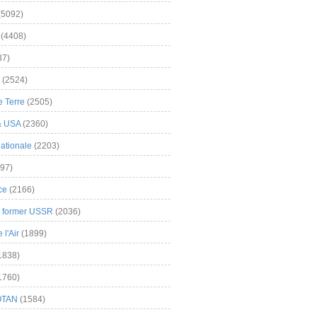
(5092)
(4408)
37)
(2524)
 Terre
(2505)
& USA
(2360)
ationale
(2203)
97)
ce
(2166)
& former USSR
(2036)
l'Air
(1899)
1838)
1760)
OTAN
(1584)