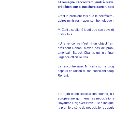
l’Allemagne rencontrent jeudi à New
précédent sur le nucléaire iranien, a
C’est la première fois que le secrétair
autres ministres – avec son homologue 
M. Zarif a souligné jeudi que son pays é
Etats-Unis.
«Une rencontre n’est ni un objectif en 
président Rohani n’avait pas de prob
américain Barack Obama, qui n’a finale
l’agence officielle Irna.
La rencontre avec M. Kerry sur le pro
espoirs en raison du ton conciliant ado
Rohani.
Il s’agira d’une «discussion courte», a
européenne qui mène les négociations 
Royaume-Uni) avec l’Iran. Elle a indiqué 
la première série de négociations depuis