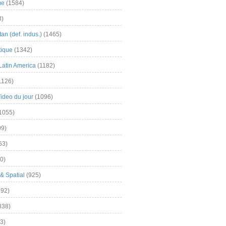
me
(1584)
3)
an (def. indus.)
(1465)
tique
(1342)
Latin America
(1182)
1126)
Video du jour
(1096)
1055)
9)
63)
0)
& Spatial
(925)
92)
838)
3)