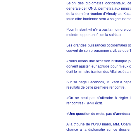
Selon des diplomates occidentaux, ce
générale de l’ONU, permettra aux ministre
de la dernière réunion d’Almaty, au Kazak
toute offre iranienne sera « soigneusem
Pour l’instant «il n’y a pas la moindre o
moindre opportunité, on la saisira».
Les grandes puissances occidentales sou
couvert de son programme civil, ce que 
«Nous avons une occasion historique po
doivent ajuster leur attitude pour mieux
écrit le ministre iranien des Affaires étr
Sur sa page Facebook, M. Zarif a cep
résultats de cette première rencontre.
«On ne peut pas s’attendre à régler 
rencontres», a-t-il écrit.
«Une question de mois, pas d’années»
A la tribune de l’ONU mardi, MM. Obama
chance à la diplomatie sur ce dossier 