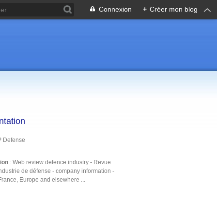
Connexion
+
Créer mon blog
ntation
P Defense
tion
: Web review defence industry - Revue
ndustrie de défense - company information -
France, Europe and elsewhere ...