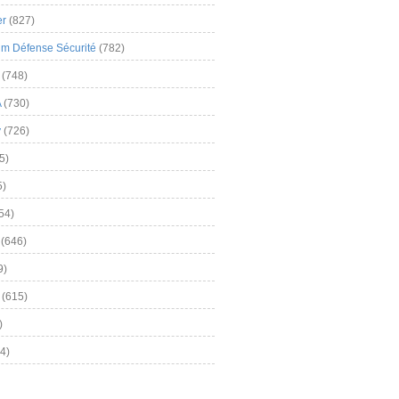
er
(827)
m Défense Sécurité
(782)
(748)
A
(730)
y
(726)
5)
5)
54)
(646)
9)
(615)
)
4)