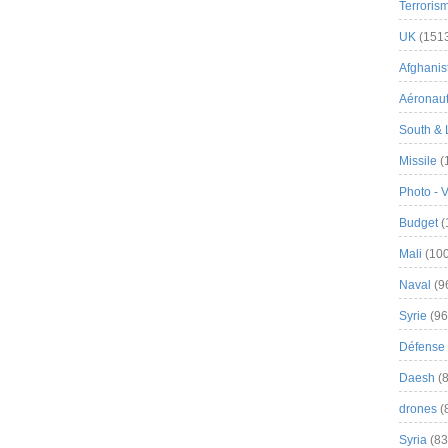
Terroris
UK
(151
Afghanist
Aéronau
South & 
Missile
(
Photo - 
Budget
(
Mali
(100
Naval
(9
Syrie
(96
Défense 
Daesh
(8
drones
(
Syria
(83