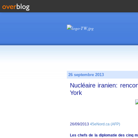
26 septembre 2013
Nucléaire iranien: renco
York
26/09/2013
45eNord.ca (AFP)
Les chefs de la diplomatie des cinq 