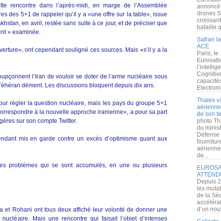
tte rencontre dans l’après-midi, en marge de l’Assemblée
annoncé l
drones S
s des 5+1 de rappeler qu’il y a «une offre sur la table», issue
croissan
hstan, en avril, restée sans suite à ce jour, et de préciser que
bataille q
ent » examinée.
Safran la
ACE
uverture», ont cependant souligné ces sources. Mais «s’il y a la
Paris, le
Eurosato
l’intelli
Cognitive
pçonnent l’Iran de vouloir se doter de l’arme nucléaire sous
capacité
Téhéran dément. Les discussions bloquent depuis dix ans.
Electroni
Thales v
ur régler la question nucléaire, mais les pays du groupe 5+1
aérienne 
 correspondre à la nouvelle approche iranienne», a pour sa part
de son te
angères sur son compte Twitter.
photo Th
du minist
Défense 
endant mis en garde contre un excès d’optimisme quant aux
fournitu
aérienne
de...
les problèmes qui se sont accumulés, en une ou plusieurs
EUROSAT
ATTEND
Depuis 2
les muta
de la Sé
accélérat
d’un nouv
 et Rohani ont tous deux affiché leur volonté de donner une
nucléaire. Mais une rencontre qui faisait l’objet d’intenses