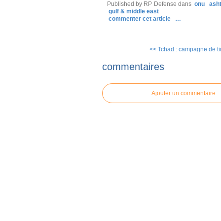
Published by RP Defense
dans
onu
ash
gulf & middle east
commenter cet article
…
<< Tchad : campagne de tir
commentaires
Ajouter un commentaire