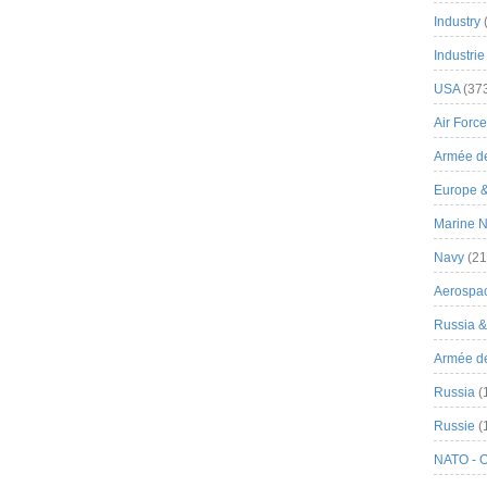
Industry
Industrie
USA
(37
Air Force
Armée de
Europe 
Marine N
Navy
(21
Aerospa
Russia 
Armée de 
Russia
(
Russie
(
NATO - 