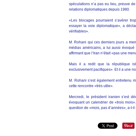
spéculations n’a pas eu lieu, preuve de
relations diplomatiques depuis 1980.
«Les blocages pourraient s’avérer trop 
essayer la voie diplomatique», a décl
vérifiables».
M. Rohani qui ces derniers jours a me
médias américains, a lui aussi évoqué 
affirmant que l’Iran n’était «pas une men
Mais il a redit que la république isl
exclusivement pacifiques». Et il a une no
M. Rohani s’est également entretenu ma
cette rencontre «très utile».
Mercredi, le président iranien s’est d
évoquant un calendrier de «trois mois».
question de »mois, pas d’années», a-t-il 