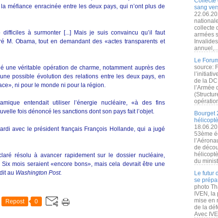
Collecte 
 la méfiance enracinée entre les deux pays, qui n’ont plus de
sang vers
22.06.20
nationale
collecte
difficiles à surmonter [...] Mais je suis convaincu qu’il faut
armées s
aré M. Obama, tout en demandant des «actes transparents et
Invalide
annuel,..
Le Forum
source: 
né une véritable opération de charme, notamment auprès des
l’initiat
une possible évolution des relations entre les deux pays, en
de la DC
ace», ni pour le monde ni pour la région.
l’Armée 
(Structur
opération
amique entendait utiliser l’énergie nucléaire, «à des fins
uvelle fois dénoncé les sanctions dont son pays fait l’objet.
Bourget 
hélicopt
18.06.20
rdi avec le président français François Hollande, qui a jugé
53ème éd
l’Aérona
de découv
hélicopt
éclaré résolu à avancer rapidement sur le dossier nucléaire,
du minist
 Six mois seraient «encore bons», mais cela devrait être une
dit au
Washington Post.
Le futur
se prépa
photo Th
IVEN, la 
mise en r
Repost
0
de la dé
Avec IVEN