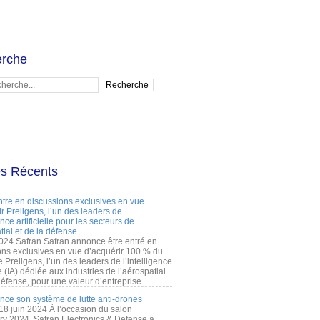
rche
es Récents
ntre en discussions exclusives en vue
r Preligens, l’un des leaders de
gence artificielle pour les secteurs de
tial et de la défense
2024 Safran Safran annonce être entré en
ons exclusives en vue d’acquérir 100 % du
e Preligens, l’un des leaders de l’intelligence
lle (IA) dédiée aux industries de l’aérospatial
défense, pour une valeur d’entreprise...
ance son système de lutte anti-drones
 18 juin 2024 À l’occasion du salon
ry 2024, Safran Electronics & Defense a