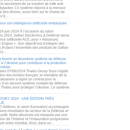
e lancement de sa solution de lutte anti-
kyjacker. Ce système répond à la menace
te des drones, aussi bien sur le champ de
u’à...
nce son intelligence artificielle embarquée
 19 juin 2024 À l’occasion du salon
ry 2024, Safran Electronics & Defense lance
gence artificielle ACE, pour « Advanced
 Engine ». Son objectif est d’intégrer des
s IA dans l’ensemble des produits de Safran
cs...
a fournir un deuxième système de défense
à l’Ukraine pour contribuer à la protection
rritoire
ales 07/06/2024 Thales Group Sous l’égide
ère des Armées français, le ministère de la
ukrainien a signé un contrat pour la
re d’un second système complet de défense
 Thales pour protéger l’Ukraine. Ce système
ORY 2024 : UNE ÉDITION TRÈS
UE
7 éditions, le salon Eurosatory accompagne
tions mondiales du secteur de la Défense et
curité. Notre décennie est marquée par une
ion de l’histoire et l’instauration progressive
el ordre mondial. Ainsi, dans un...