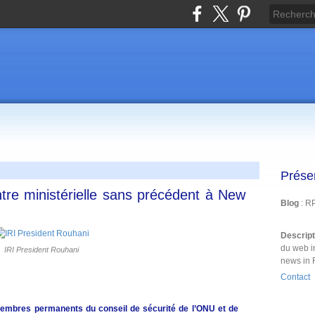
Prése
ntre ministérielle sans précédent à New
Blog
: R
Descrip
du web i
IRI President Rouhani
news in 
Contact
membres permanents du conseil de sécurité de l’ONU et de