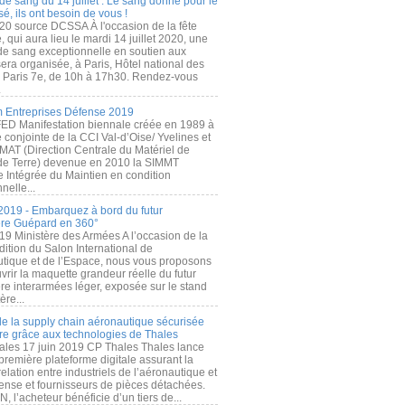
de sang du 14 juillet : Le sang donné pour le
é, ils ont besoin de vous !
20 source DCSSA À l'occasion de la fête
, qui aura lieu le mardi 14 juillet 2020, une
 de sang exceptionnelle en soutien aux
era organisée, à Paris, Hôtel national des
s Paris 7e, de 10h à 17h30. Rendez-vous
.
 Entreprises Défense 2019
FED Manifestation biennale créée en 1989 à
ive conjointe de la CCI Val-d’Oise/ Yvelines et
MAT (Direction Centrale du Matériel de
de Terre) devenue en 2010 la SIMMT
e Intégrée du Maintien en condition
nelle...
2019 - Embarquez à bord du futur
ère Guépard en 360°
19 Ministère des Armées A l’occasion de la
ition du Salon International de
utique et de l’Espace, nous vous proposons
rir la maquette grandeur réelle du futur
ère interarmées léger, exposée sur le stand
ère...
 de la supply chain aéronautique sécurisée
re grâce aux technologies de Thales
ales 17 juin 2019 CP Thales Thales lance
première plateforme digitale assurant la
elation entre industriels de l’aéronautique et
fense et fournisseurs de pièces détachées.
, l’acheteur bénéficie d’un tiers de...