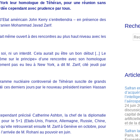
 York leur homologue de Téhéran, pour une réunion sans
bordée cependant avec prudence par tous.
e d’Etat américain John Kerry s’entretiendra – en présence des
Reche
iranien Mohammad Javad Zarif.
tait même ouvert à des rencontres au plus haut niveau avec les
soi, ni un interdit. Cela aurait pu être un bon début [...] Le
lème sur le principe» d’une rencontre avec son homologue
ment pas eu lieu à New York, a dit M. Zarif, cité jeudi par
Articl
gramme nucléaire controversé de Téhéran suscite de grands
pté ces derniers jours par le nouveau président iranien Hassan
Safran e
d’acquéri
l’intelli
l’aérospa
24 juin 
discussi
capital d
 cependant précisé Catherine Ashton, la chef de la diplomatie
artificie
pour le 5+1 (Etats-Unis, France, Allemagne, Russie, Chine,
et de la 
qu’elle retrouverait ensuite M. Zarif à Genève en octobre, pour
Safran l
 l’arrivée de M. Rohani au pouvoir en juin.
Paris, le
Eurosato