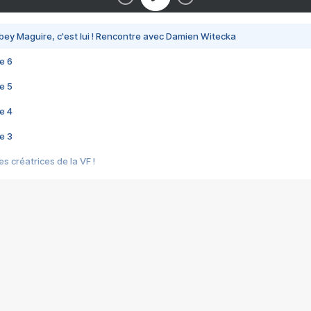
bey Maguire, c'est lui ! Rencontre avec Damien Witecka
e 6
e 5
e 4
e 3
s créatrices de la VF !
e 2
e 1
e Mektoub My Love arrive enfin ! Rencontre avec Shaïn Boumedine et Sal
i : après Toni en famille
elle réalise le bouleversant Dites lui que je l'aime